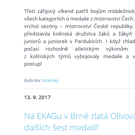
Třetí zářijový víkend patřil bojům mládežni
všech kategoriích o medaile z mistrovství Čech
vrchol sezóny – mistrovství České republiky
představila kolínská družstva žáků a žákyň
juniorů a juniorek v Pardubicích. I když chla
počasí rozhodně atletickým výkonům n
z kolínských týmů vybojovaly medaile a v
postup!
Rubrika:
Novinky
13. 9. 2017
Na EKAGu v Brně zlatá Olivov
dalších šest medailí!