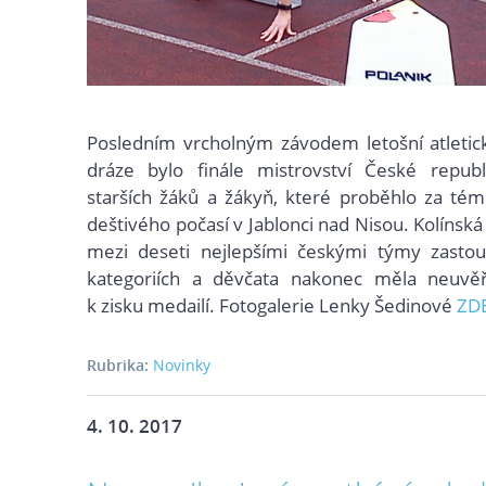
Posledním vrcholným závodem letošní atletic
dráze bylo finále mistrovství České republ
starších žáků a žákyň, které proběhlo za té
deštivého počasí v Jablonci nad Nisou. Kolínská
mezi deseti nejlepšími českými týmy zasto
kategoriích a děvčata nakonec měla neuvěři
k zisku medailí. Fotogalerie Lenky Šedinové
ZD
Rubrika:
Novinky
4. 10. 2017