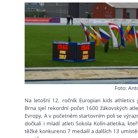
Foto: An
Na letošní 12. ročník Europian k
ids athletic
Brna sjel rekordní počet 1600 žákovských atl
Evropy. A v početném startovním poli se výra
dočkali i mladí atleti Sokola Kolín-atletika, kteř
těžké konkurenci 7 medailí a dalších 13 umístě