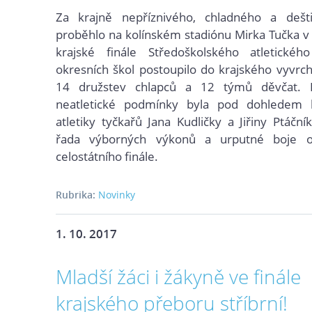
Za krajně nepříznivého, chladného a dešt
proběhlo na kolínském stadiónu Mirka Tučka v ú
krajské finále Středoškolského atletické
okresních škol postoupilo do krajského vyvrc
14 družstev chlapců a 12 týmů děvčat. I
neatletické podmínky byla pod dohledem 
atletiky tyčkařů Jana Kudličky a Jiřiny Ptáční
řada výborných výkonů a urputné boje 
celostátního finále.
Rubrika:
Novinky
1. 10. 2017
Mladší žáci i žákyně ve finále
krajského přeboru stříbrní!