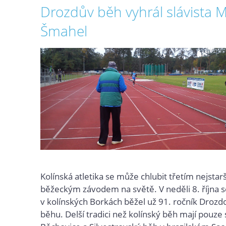
Drozdův běh vyhrál slávista M
Šmahel
Kolínská atletika se může chlubit třetím nejstar
běžeckým závodem na světě. V neděli 8. října s
v kolínských Borkách běžel už 91. ročník Drozd
běhu. Delší tradici než kolínský běh mají pouze