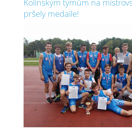
Kolínským týmům na mistrovs
pršely medaile!