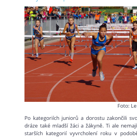
Foto: L
Po kategoriích juniorů a dorostu zakončili s
dráze také mladší žáci a žákyně. Ti ale nemají
starších kategorií vyvrcholení roku v podob