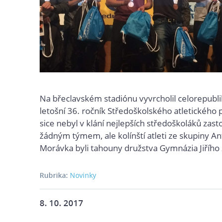
Na břeclavském stadiónu vyvrcholil celorepubl
letošní 36. ročník Středoškolského atletického 
sice nebyl v klání nejlepších středoškoláků zas
žádným týmem, ale kolínští atleti ze skupiny A
Morávka byli tahouny družstva Gymnázia Jiřího
Rubrika:
Novinky
8. 10. 2017