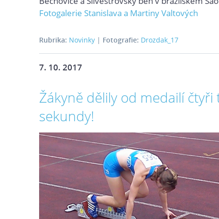
Běchovice a Silvestrovský běh v brazilském Sao
Fotogalerie Stanislava a Martiny Valtových
Rubrika:
Novinky
|
Fotografie:
Drozdak_17
7. 10. 2017
Žákyně dělily od medailí čtyři t
sekundy!