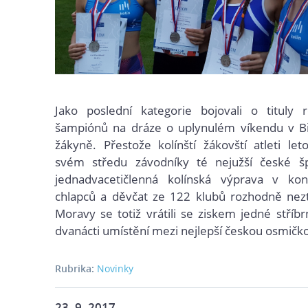
Jako poslední kategorie bojovali o tituly r
šampiónů na dráze o uplynulém víkendu v Bře
žákyně. Přestože kolínští žákovští atleti le
svém středu závodníky té nejužší české šp
jednadvacetičlenná kolínská výprava v ko
chlapců a děvčat ze 122 klubů rozhodně nezt
Moravy se totiž vrátili se ziskem jedné stříb
dvanácti umístění mezi nejlepší českou osmičk
Rubrika:
Novinky
23. 9. 2017