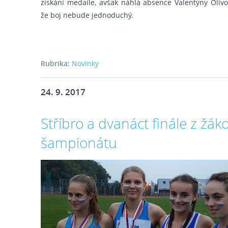
získání medaile, avšak náhlá absence Valentýny Oliv
že boj nebude jednoduchý.
Rubrika:
Novinky
24. 9. 2017
Stříbro a dvanáct finále z žá
šampionátu