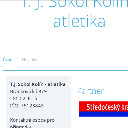
T. J. Sokol Kolín
atletika
Úvod
Novinky
T.J. Sokol Kolín - atletika
Partner
Brankovická 979
280 02, Kolín
IČO: 75123843
Kontaktní osoba pro
přípravky