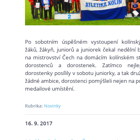
Po sobotním úspěšném vystoupení kolínsk
žáků, žákyň, juniorů a juniorek čekal nedělní 
na mistrovství Čech na domácím kolínském s
dorostenců a dorostenek. Zatímco nejlep
dorostenky posílily v sobotu juniorky, a tak d
žádné ambice, dorostenci pomýšleli nejen na po
medailové umístění.
Rubrika:
Novinky
16. 9. 2017