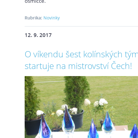
osmičce.
Rubrika:
Novinky
12. 9. 2017
O víkendu šest kolínských tý
startuje na mistrovství Čech!