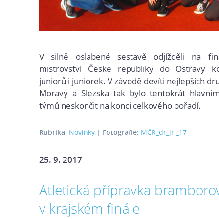
V silně oslabené sestavě odjížděli na fin
mistrovství České republiky do Ostravy k
juniorů i juniorek. V závodě devíti nejlepších dr
Moravy a Slezska tak bylo tentokrát hlavní
týmů neskončit na konci celkového pořadí.
Rubrika:
Novinky
|
Fotografie:
MČR_dr_jri_17
25. 9. 2017
Atletická přípravka bramboro
v krajském finále