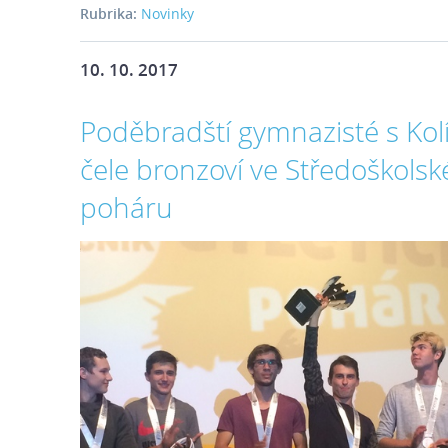
Rubrika:
Novinky
10. 10. 2017
Poděbradští gymnazisté s Kol
čele bronzoví ve Středoškols
poháru