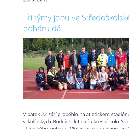
Tři týmy jdou ve Středoškols
poháru dál
V pátek 22 září proběhlo na atletickém stadión
v kolínských Borkách letošní okresní kolo St
atletického poháru. Vítězi se stali chlapci ze