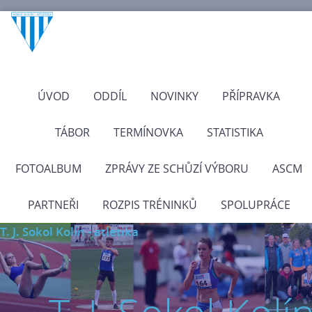
ÚVOD
ODDÍL
NOVINKY
PŘÍPRAVKA
TÁBOR
TERMÍNOVKA
STATISTIKA
FOTOALBUM
ZPRÁVY ZE SCHŮZÍ VÝBORU
ASCM
PARTNEŘI
ROZPIS TRÉNINKŮ
SPOLUPRÁCE
T. J. Sokol Kolín - atletika