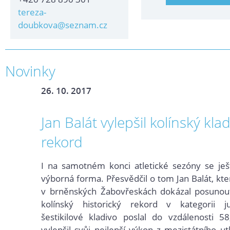
tereza-
doubkova@seznam.cz
Novinky
26. 10. 2017
Jan Balát vylepšil kolínský kla
rekord
I na samotném konci atletické sezóny se ješ
výborná forma. Přesvědčil o tom Jan Balát, kte
v brněnských Žabovřeskách dokázal posunout 
kolínský historický rekord v kategorii j
šestikilové kladivo poslal do vzdálenosti 5
vylepšil svůj nejlepší výkon z mezistátního u