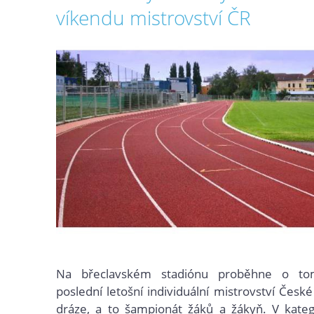
víkendu mistrovství ČR
Na břeclavském stadiónu proběhne o to
poslední letošní individuální mistrovství Česk
dráze, a to šampionát žáků a žákyň. V katego