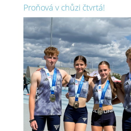
Proňová v chůzi čtvrtá!