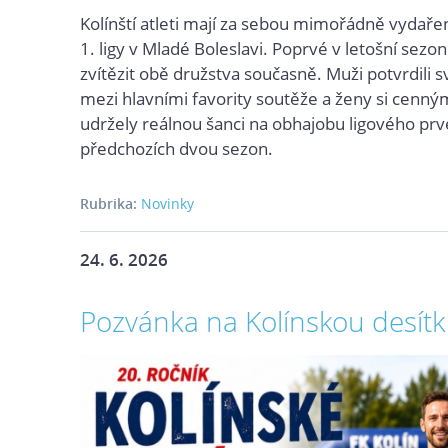
Kolínští atleti mají za sebou mimořádně vydařen
1. ligy v Mladé Boleslavi. Poprvé v letošní sezo
zvítězit obě družstva současně. Muži potvrdili 
mezi hlavními favority soutěže a ženy si cenný
udržely reálnou šanci na obhajobu ligového prv
předchozích dvou sezon.
Rubrika:
Novinky
24. 6. 2026
Pozvánka na Kolínskou desítk