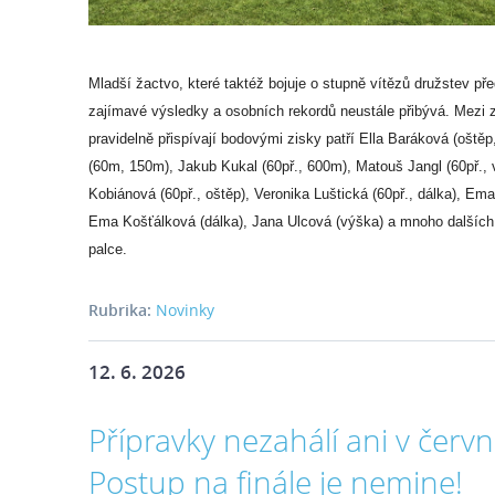
Mladší žactvo, které taktéž bojuje o stupně vítězů družstev př
zajímavé výsledky a osobních rekordů neustále přibývá. Mezi z
pravidelně přispívají bodovými zisky patří Ella Baráková (oštěp
(60m, 150m), Jakub Kukal (60př., 600m), Matouš Jangl (60př., 
Kobiánová (60př., oštěp), Veronika Luštická (60př., dálka), E
Ema Košťálková (dálka), Jana Ulcová (výška) a mnoho dalšíc
palce.
Rubrika:
Novinky
12. 6. 2026
Přípravky nezahálí ani v červn
Postup na finále je nemine!