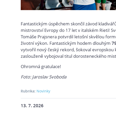
Fantastickým úspěchem skončil závod kladivář
mistrovství Evropy do 17 let v italském Rieti! S
Tomáše Prajsnera potvrdil letošní skvělou form
životní výkon. Fantastickým hodem dlouhým
7
vytvořil nový český rekord, šokoval evropskou 
zaslouženě vybojoval titul dorosteneckého mist
Ohromná gratulace!
Foto: Jaroslav Svoboda
Rubrika:
Novinky
13. 7. 2026