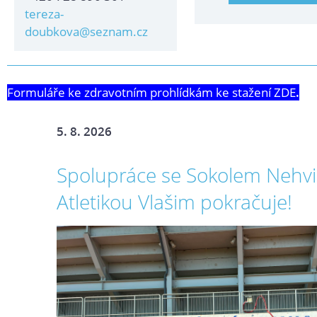
tereza-
doubkova@seznam.cz
Formuláře ke zdravotním prohlídkám ke stažení ZDE
.
5. 8. 2026
Spolupráce se Sokolem Nehvi
Atletikou Vlašim pokračuje!