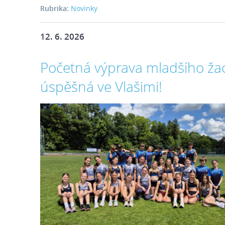
Rubrika:
Novinky
12. 6. 2026
Početná výprava mladšího ža
úspěšná ve Vlašimi!