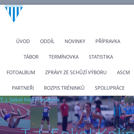
ÚVOD
ODDÍL
NOVINKY
PŘÍPRAVKA
TÁBOR
TERMÍNOVKA
STATISTIKA
FOTOALBUM
ZPRÁVY ZE SCHŮZÍ VÝBORU
ASCM
PARTNEŘI
ROZPIS TRÉNINKŮ
SPOLUPRÁCE
T. J. Sokol Kolín - atletika