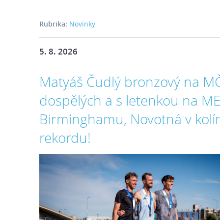
Rubrika:
Novinky
5. 8. 2026
Matyáš Čudlý bronzový na M
dospělých a s letenkou na ME
Birminghamu, Novotná v kol
rekordu!