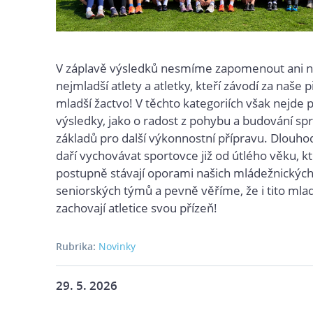
V záplavě výsledků nesmíme zapomenout ani n
nejmladší atlety a atletky, kteří závodí za naše p
mladší žactvo! V těchto kategoriích však nejde 
výsledky, jako o radost z pohybu a budování sp
základů pro další výkonnostní přípravu. Dlouh
daří vychovávat sportovce již od útlého věku, kt
postupně stávají oporami našich mládežnických
seniorských týmů a pevně věříme, že i tito mlad
zachovají atletice svou přízeň!
Rubrika:
Novinky
29. 5. 2026