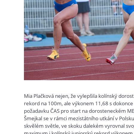
Mia Plačková nejen, že vylepšila kolínský doro
rekord na 100m, ale výkonem 11,68 s dokonce
požadavku ČAS pro start na dorosteneckém ME
Šmejkal se v rámci mezistátního utkání v Polsk
skvělém světle, ve skoku dalekém vyrovnal svo
maximum i kolínský juniorský rekord výkonem