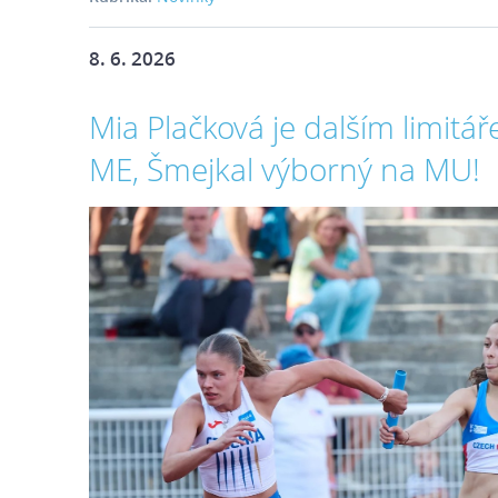
8. 6. 2026
Mia Plačková je dalším limitá
ME, Šmejkal výborný na MU!