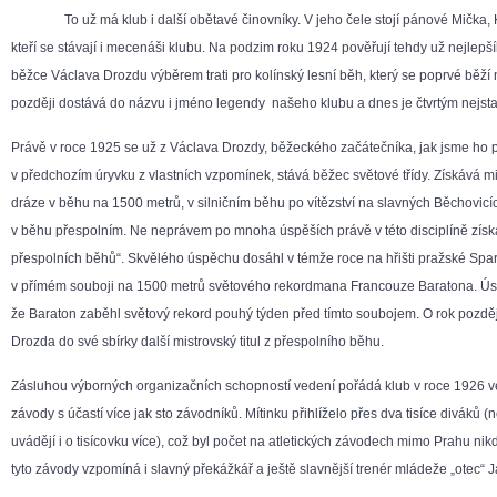
To už má klub i další obětavé činovníky. V jeho čele stojí pánové Mička, Kr
kteří se stávají i mecenáši klubu. Na podzim roku 1924 pověřují tehdy už nejlepš
běžce Václava Drozdu výběrem trati pro kolínský lesní běh, který se poprvé běží 
později dostává do názvu i jméno legendy našeho klubu a dnes je čtvrtým nejst
Právě v roce 1925 se už z Václava Drozdy, běžeckého začátečníka, jak jsme ho 
v předchozím úryvku z vlastních vzpomínek, stává běžec světové třídy. Získává mis
dráze v běhu na 1500 metrů, v silničním běhu po vítězství na slavných Běchovicíc
v běhu přespolním. Ne neprávem po mnoha úspěších právě v této disciplíně získ
přespolních běhů“. Skvělého úspěchu dosáhl v témže roce na hřišti pražské Spart
v přímém souboji na 1500 metrů světového rekordmana Francouze Baratona. Úsp
že Baraton zaběhl světový rekord pouhý týden před tímto soubojem. O rok pozděj
Drozda do své sbírky další mistrovský titul z přespolního běhu.
Zásluhou výborných organizačních schopností vedení pořádá klub v roce 1926 v
závody s účastí více jak sto závodníků. Mítinku přihlíželo přes dva tisíce diváků 
uvádějí i o tisícovku více), což byl počet na atletických závodech mimo Prahu n
tyto závody vzpomíná i slavný překážkář a ještě slavnější trenér mládeže „otec“ 