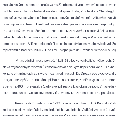
zapsán zlatým písmem. Do družstva mužů přicházejí vedle vrátivšího se dr. Václ
problémům v mladoboleslavském klubu Mlejnek, Fiala, Procházka a Gleindeg, kt
posilují. Je vybojo­vána celá řada meziklubových utkání, vesměs vítězných. Nejv
dosahují kolínští běžci. Josef Lédr se stává druhým kolínským mistrem republiky 
Praha a družstvo ve složení dr. Drozda, Lédr, Mizerovský a Laixner vítězí na mist
běhu. Jaroslav Mizerovský vyhrál první maratón na trati Lány – Praha a získal za 
uměleckou sochu Vítěze, nejcennější trofej, jakou kdy kolínský atlet vybojoval. 
reprezentuje naši republiku v Jugoslávii, stejně jako dr. Drozda v Německu a Belg
V následujícím roce pokračují kolínští atleti ve vynikajících výkonech. Dr
stává trojnásobným mistrem Československa a velkým úspěchem končí i slavné 
konané v Pardubicích za skvělé mezinárodní účasti. Dr. Drozda zde vybojoval d
m a jako nejlepší z Čechů pátou příčku na osmistovce, Kubíček vystoupil na bro
v běhu na 400 m překážek a Sadík skončil šestý v klasickém pětiboji. V následuj
utkání Rakousko - Československo vítězí Václav Drozda na půlce i na patnáctist
Přestože dr. Drozda v roce 1932 definitivně odchází z AFK Kolín do Prahy,
kolínské atletiky pokračuje i v následujících dvou letech. V utkání výborné úrovně