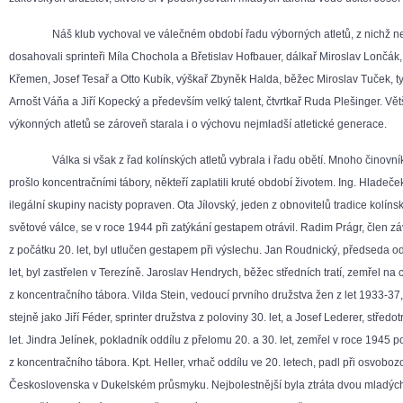
Náš klub vychoval ve válečném období řadu výborných atletů, z nichž ne
dosahovali sprinteři Míla Chochola a Břetislav Hofbauer, dálkař Miroslav Lončák,
Křemen, Josef Tesař a Otto Kubík, výškař Zbyněk Halda, běžec Miroslav Tuček, ty
Arnošt Váňa a Jiří Kopecký a především velký talent, čtvrtkař Ruda Plešinger. Vět
výkonných atletů se zároveň starala i o výchovu nejmladší atletické generace.
Válka si však z řad kolínských atletů vybrala i řadu obětí. Mnoho činovník
prošlo koncentračními tábory, někteří zaplatili kruté období životem. Ing. Hladeče
ilegální skupiny nacisty popraven. Ota Jílovský, jeden z obnovitelů tradice kolínské
světové válce, se v roce 1944 při zatýkání gestapem otrávil. Radim Prágr, člen z
z počátku 20. let, byl utlučen gestapem při výslechu. Jan Roudnický, předseda od
let, byl zastřelen v Terezíně. Jaroslav Hendrych, běžec středních tratí, zemřel na 
z koncentračního tábora. Vilda Stein, vedoucí prvního družstva žen z let 1933-37
stejně jako Jiří Féder, sprinter družstva z poloviny 30. let, a Josef Lederer, středo
let. Jindra Jelínek, pokladník oddílu z přelomu 20. a 30. let, zemřel v roce 1945 p
z koncentračního tábora. Kpt. Heller, vrhač oddílu ve 20. letech, padl při osvoboz
Československa v Dukelském průsmyku. Nejbolestnější byla ztráta dvou mladých