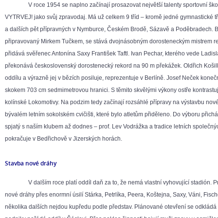
V roce 1954 se naplno začínají prosazovat největší talenty sportovní škol
VYTRVEJ! jako svůj zpravodaj. Má už celkem 9 tříd – kromě jedné gymnastické tři 
a dalších pět přípravných v Nymburce, Českém Brodě, Sázavě a Poděbradech. B
připravovaný Mirkem Tučkem, se stává dvojnásobným dorosteneckým mistrem repub
přidává svěřenec Antonína Saxy František Taftl. Ivan Pechar, kterého vede Ladisl
překonává československý dorostenecký rekord na 90 m překážek. Oldřich Košilka
oddílu a výrazně jej v bězích posiluje, reprezentuje v Berlíně. Josef Neček kon
skokem 703 cm sedmimetrovou hranici. S těmito skvělými výkony ostře kontrastuje
kolínské Lokomotivy. Na podzim tedy začínají rozsáhlé přípravy na výstavbu nov
bývalém letním sokolském cvičišti, které bylo atletům přiděleno. Do výboru přichá
spjatý s naším klubem až dodnes – prof. Lev Vodrážka a tradice letních společn
pokračuje v Bedřichově v Jizerských horách.
Stavba nové dráhy
V dalším roce platí oddíl daň za to, že nemá vlastní vyhovující stadión. P
nové dráhy přes enormní úsilí Stárka, Petrlíka, Peera, Koštejna, Saxy, Váni, Fisc
několika dalších nejdou kupředu podle představ. Plánované otevření se odkládá 