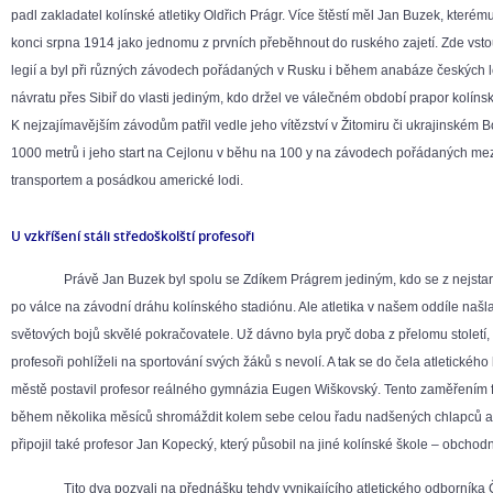
padl zakladatel kolínské atletiky Oldřich Prágr. Více štěstí měl Jan Buzek, kterém
konci srpna 1914 jako jednomu z prvních přeběhnout do ruského zajetí. Zde vsto
legií a byl při různých závodech pořádaných v Rusku i během anabáze českých l
návratu přes Sibiř do vlasti jediným, kdo držel ve válečném období prapor kolínské
K nejzajímavějším závodům patřil vedle jeho vítězství v Žitomiru či ukrajinském B
1000 metrů i jeho start na Cejlonu v běhu na 100 y na závodech pořádaných me
transportem a posádkou americké lodi.
U vzkříšení stáli středoškolští profesoři
Právě Jan Buzek byl spolu se Zdíkem Prágrem jediným, kdo se z nejstarší
po válce na závodní dráhu kolínského stadiónu. Ale atletika v našem oddíle našl
světových bojů skvělé pokračovatele. Už dávno byla pryč doba z přelomu století, 
profesoři pohlíželi na sportování svých žáků s nevolí. A tak se do čela atletickéh
městě postavil profesor reálného gymnázia Eugen Wiškovský. Tento zaměřením f
během několika měsíců shromáždit kolem sebe celou řadu nadšených chlapců a b
připojil také profesor Jan Kopecký, který působil na jiné kolínské škole – obchod
Tito dva pozvali na přednášku tehdy vynikajícího atletického odborníka