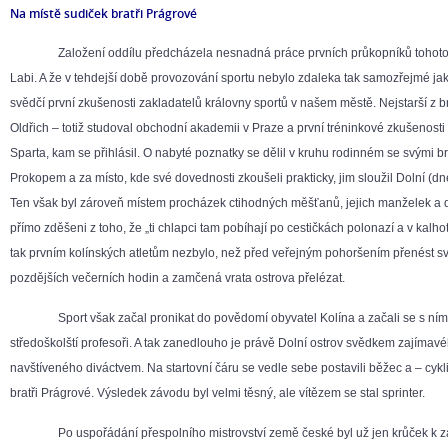
Na místě sudiček bratři Prágrové
Založení oddílu předcházela nesnadná práce prvních průkopníků tohoto s
Labi. A že v tehdejší době provozování sportu nebylo zdaleka tak samozřejmé ja
svědčí první zkušenosti zakladatelů královny sportů v našem městě. Nejstarší z br
Oldřich – totiž studoval obchodní akademii v Praze a první tréninkové zkušenosti 
Sparta, kam se přihlásil. O nabyté poznatky se dělil v kruhu rodinném se svými b
Prokopem a za místo, kde své dovednosti zkoušeli prakticky, jim sloužil Dolní (d
Ten však byl zároveň místem procházek ctihodných měšťanů, jejich manželek a dce
přímo zděšeni z toho, že „ti chlapci tam pobíhají po cestičkách polonazí a v kalho
tak prvním kolínských atletům nezbylo, než před veřejným pohoršením přenést sv
pozdějších večerních hodin a zamčená vrata ostrova přelézat.
Sport však začal pronikat do povědomí obyvatel Kolína a začali se s ním sm
středoškolští profesoři. A tak zanedlouho je právě Dolní ostrov svědkem zajímav
navštíveného diváctvem. Na startovní čáru se vedle sebe postavili běžec a – cyk
bratři Prágrové. Výsledek závodu byl velmi těsný, ale vítězem se stal sprinter.
Po uspořádání přespolního mistrovství země české byl už jen krůček k zal