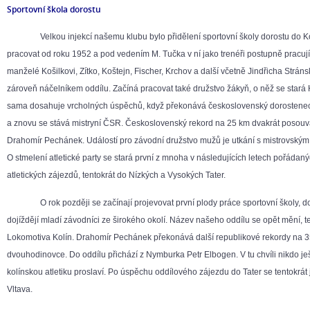
Sportovní škola dorostu
Velkou injekcí našemu klubu bylo přidělení sportovní školy dorostu do Kol
pracovat od roku 1952 a pod vedením M. Tučka v ní jako trenéři postupně pracují
manželé Košilkovi, Zítko, Koštejn, Fischer, Krchov a další včetně Jindřicha Stráns
zároveň náčelníkem oddílu. Začíná pracovat také družstvo žákyň, o něž se stará 
sama dosahuje vrcholných úspěchů, když překonává československý dorostenec
a znovu se stává mistryní ČSR. Československý rekord na 25 km dvakrát posou
Drahomír Pechánek. Událostí pro závodní družstvo mužů je utkání s mistrovský
O stmelení atletické party se stará první z mnoha v následujících letech pořádanýc
atletických zájezdů, tentokrát do Nízkých a Vysokých Tater.
O rok později se začínají projevovat první plody práce sportovní školy, do 
dojíždějí mladí závodníci ze širokého okolí. Název našeho oddílu se opět mění, t
Lokomotiva Kolín. Drahomír Pechánek překonává další republikové rekordy na 3
dvouhodinovce. Do oddílu přichází z Nymburka Petr Elbogen. V tu chvíli nikdo ješ
kolínskou atletiku proslaví. Po úspěchu oddílového zájezdu do Tater se tentokrát
Vltava.