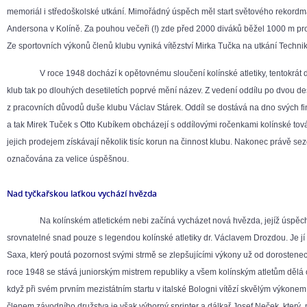
memoriál i středoškolské utkání. Mimořádný úspěch měl start světového rekord
Andersona v Kolíně. Za pouhou večeři (!) zde před 2000 diváků běžel 1000 m proti
Ze sportovních výkonů členů klubu vyniká vítězství Mirka Tučka na utkání Technik
V roce 1948 dochází k opětovnému sloučení kolínské atletiky, tentokrát d
klub tak po dlouhých desetiletích poprvé mění název. Z vedení oddílu po dvou de
z pracovních důvodů duše klubu Václav Stárek. Oddíl se dostává na dno svých f
a tak Mirek Tuček s Otto Kubíkem obcházejí s oddílovými ročenkami kolínské tov
jejich prodejem získávají několik tisíc korun na činnost klubu. Nakonec právě se
označována za velice úspěšnou.
Nad tyčkařskou laťkou vychází hvězda
Na kolínském atletickém nebi začíná vycházet nová hvězda, jejíž úspěch
srovnatelné snad pouze s legendou kolínské atletiky dr. Václavem Drozdou. Je jí 
Saxa, který poutá pozornost svými strmě se zlepšujícími výkony už od dorostenec
roce 1948 se stává juniorským mistrem republiky a všem kolínským atletům dělá 
když při svém prvním mezistátním startu v italské Bologni vítězí skvělým výkone
členem závodního družstva je však výborný sprinter a dálkař Josef Neček, který