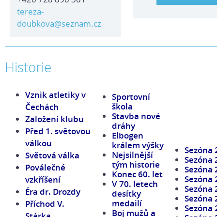
tereza-
doubkova@seznam.cz
Historie
Vznik atletiky v
Sportovní
škola
Čechách
Stavba nové
Založení klubu
dráhy
Před 1. světovou
Elbogen
válkou
králem výšky
Sezóna 
Nejsilnější
Světová válka
Sezóna 
tým historie
Poválečné
Sezóna 
Konec 60. let
Sezóna 
vzkříšení
V 70. letech
Sezóna 
Éra dr. Drozdy
desítky
Sezóna 
medailí
Příchod V.
Sezóna 
Boj mužů a
Stárka