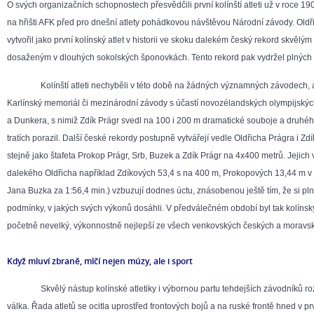
O svých organizačních schopnostech přesvědčili první kolínští atleti už v roce 19
na hřišti AFK před pro dnešní atlety pohádkovou návštěvou Národní závody. Oldř
vytvořil jako první kolínský atlet v historii ve skoku dalekém český rekord skvěl
dosaženým v dlouhých sokolských šponovkách. Tento rekord pak vydržel plných 1
Kolínští atleti nechyběli v této době na žádných významných závodech, ať 
Karlínský memoriál či mezinárodní závody s účastí novozélandských olympijských
a Dunkera, s nimiž Zdík Prágr svedl na 100 i 200 m dramatické souboje a druhé
tratích porazil. Další české rekordy postupně vytvářejí vedle Oldřicha Prágra i Zd
stejně jako štafeta Prokop Prágr, Srb, Buzek a Zdík Prágr na 4x400 metrů. Jejich
dalekého Oldřicha například Zdíkových 53,4 s na 400 m, Prokopových 13,44 m v t
Jana Buzka za 1:56,4 min.) vzbuzují dodnes úctu, znásobenou ještě tím, že si 
podmínky, v jakých svých výkonů dosáhli. V předválečném období byl tak kolínský 
početně nevelký, výkonnostně nejlepší ze všech venkovských českých a moravsk
Když mluví zbraně, mlčí nejen múzy, ale i sport
Skvělý nástup kolínské atletiky i výbornou partu tehdejších závodníků ro
válka. Řada atletů se ocitla uprostřed frontových bojů a na ruské frontě hned v p