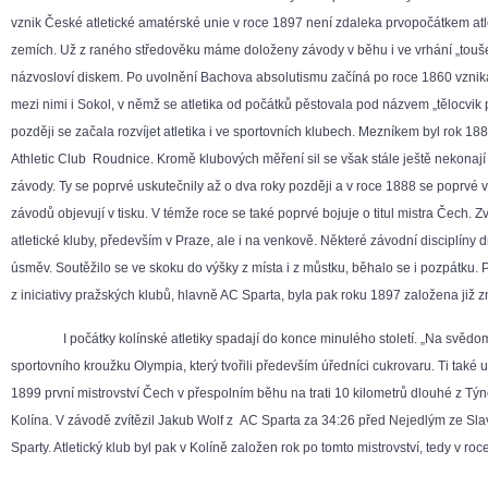
vznik České atletické amatérské unie v roce 1897 není zdaleka prvopočátkem atle
zemích. Už z raného středověku máme doloženy závody v běhu i ve vrhání „touš
názvosloví diskem. Po uvolnění Bachova absolutismu začíná po roce 1860 vznika
mezi nimi i Sokol, v němž se atletika od počátků pěstovala pod názvem „tělocvik 
později se začala rozvíjet atletika i ve sportovních klubech. Mezníkem byl rok 18
Athletic Club Roudnice. Kromě klubových měření sil se však stále ještě nekonaj
závody. Ty se poprvé uskutečnily až o dva roky později a v roce 1888 se poprvé v
závodů objevují v tisku. V témže roce se také poprvé bojuje o titul mistra Čech. Zv
atletické kluby, především v Praze, ale i na venkově. Některé závodní disciplíny 
úsměv. Soutěžilo se ve skoku do výšky z místa i z můstku, běhalo se i pozpátku.
z iniciativy pražských klubů, hlavně AC Sparta, byla pak roku 1897 založena ji
I počátky kolínské atletiky spadají do konce minulého století. „Na svědomí
sportovního kroužku Olympia, který tvořili především úředníci cukrovaru. Ti také 
1899 první mistrovství Čech v přespolním běhu na trati 10 kilometrů dlouhé z T
Kolína. V závodě zvítězil Jakub Wolf z AC Sparta za 34:26 před Nejedlým ze Sla
Sparty. Atletický klub byl pak v Kolíně založen rok po tomto mistrovství, tedy v roc