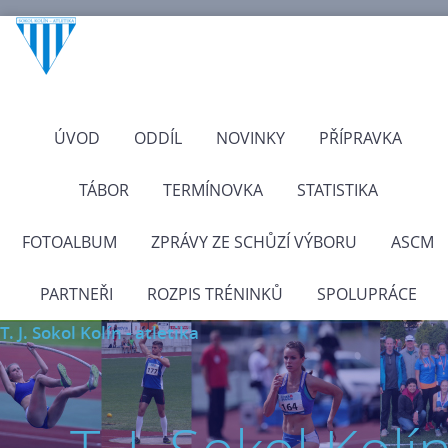
ÚVOD
ODDÍL
NOVINKY
PŘÍPRAVKA
TÁBOR
TERMÍNOVKA
STATISTIKA
FOTOALBUM
ZPRÁVY ZE SCHŮZÍ VÝBORU
ASCM
PARTNEŘI
ROZPIS TRÉNINKŮ
SPOLUPRÁCE
T. J. Sokol Kolín - atletika