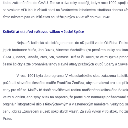
klubu začleněného do ČAAU. Ten se o dva roky později, tedy v roce 1902, spojil 
se vznikem AFK Kolín získali atleti na škvárovém fotbalovém stadiónu dobrou z
tímto názvem pak kolínští atleti soutěžili plných 46 let až do roku 1948.
Kolínští atleti před světovou válkou v české špičce
Nejstarší kolínská atletická generace, do níž patřili vedle Oldřicha, Proko
jejich bratranec Mirča, Jan Buzek, Vincenc Macháček (za první republiky pak ko
ČAAU), Mencl, Jandák, Pros, Srb, Nemastil, Krása či David, se velmi rychle prob
české špičky a zle proháněla tehdy slavné atlety pražských klubů Sparty a Slavie
V roce 1901 byla do programu IV. všesokolského sletu zařazena i atletika
požádali slavného českého malíře Františka Ženíška, aby namaloval pro tuto příle
ceny pro vítěze. Malíř v té době navštěvoval rodinu nadšeného kolínského Sokol
velmi si oblíbil jeho syny. A tak ho napadlo, že podle nich namaluje požadované o
originální litografické dílo s tělovýchovným a vlasteneckým námětem. Velký boj s
cenu, obraz „Zasvěcení služeb sokolských vlasti“. Za svůj výkon v trojskoku ho zí
Prágr.