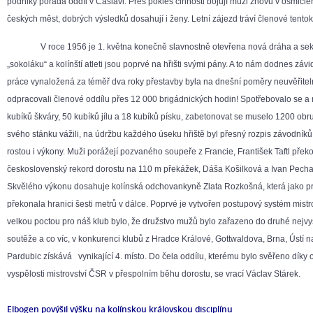
podniky pořádá oddíl v Čáslavi. Přes pokles činnosti bojují muži znovu v osmič
českých měst, dobrých výsledků dosahují i ženy. Letní zájezd tráví členové tento
V roce 1956 je 1. května konečně slavnostně otevřena nová dráha a sekt
„sokoláku“ a kolínští atleti jsou poprvé na hřišti svými pány. A to nám dodnes závid
práce vynaložená za téměř dva roky přestavby byla na dnešní poměry neuvěřitel
odpracovali členové oddílu přes 12 000 brigádnických hodin! Spotřebovalo se a 
kubíků škváry, 50 kubíků jílu a 18 kubíků písku, zabetonovat se muselo 1200 obrubn
svého stánku vážili, na údržbu každého úseku hřiště byl přesný rozpis závodník
rostou i výkony. Muži porážejí pozvaného soupeře z Francie, František Taftl pře
československý rekord dorostu na 110 m překážek, Dáša Košilková a Ivan Pechar 
Skvělého výkonu dosahuje kolínská odchovankyně Zlata Rozkošná, která jako pr
překonala hranici šesti metrů v dálce. Poprvé je vytvořen postupový systém mistr
velkou poctou pro náš klub bylo, že družstvo mužů bylo zařazeno do druhé nejvyš
soutěže a co víc, v konkurenci klubů z Hradce Králové, Gottwaldova, Brna, Ústí n
Pardubic získává vynikající 4. místo. Do čela oddílu, kterému bylo svěřeno díky 
vyspělosti mistrovství ČSR v přespolním běhu dorostu, se vrací Václav Stárek.
Elbogen povýšil výšku na kolínskou královskou disciplínu