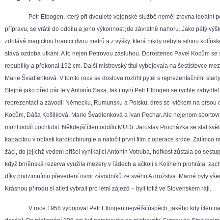
Petr Elbogen, který při dvouleté vojenské službě neměl zrovna ideální p
přípravu, se vrátil do oddílu a jeho výkonnost jde závratně nahoru. Jako pátý výš
zdolává magickou hranici dvou metrů a z výšky, která nikdy nebyla silnou kolínsk
stává ozdoba utkání. A to nejen Petrovou zásluhou. Dorostenec Pavel Kocům se 
republiky a překonal 192 cm. Další mistrovský titul vybojovala na šestistovce me
Marie Švadlenková. V tomto roce se doslova roztrhl pytel s reprezentačními starty
Stejně jako před pár lety Antonín Saxa, tak i nyní Petr Elbogen se rychle zabydlel
reprezentaci a závodil Německu, Rumunsku a Polsku, dres se lvíčkem na prsou ob
Kocům, Dáša Košilková, Marie Švadlenková a Ivan Pechar. Ale nejenom sportov
mohl oddíl pochlubit. Někdejší člen oddílu MUDr. Jaroslav Procházka se stal sv
kapacitou v oblasti kardiochirurgie a natočil první film z operace srdce. Zatímco r
žáci, do jejichž vedení přišel vynikající Antonín Votruba, hořkost zůstala po sestupu
když brněnská rezerva využila mezery v řádech a ačkoli s Kolínem prohrála, zach
díky podzimnímu převedení osmi závodníků ze svého A družstva. Marné byly všec
Krásnou přírodu si atleti vybrali pro letní zájezd – byli totiž ve Slovenském ráji.
V roce 1958 vybojoval Petr Elbogen největší úspěch, jakého kdy člen na