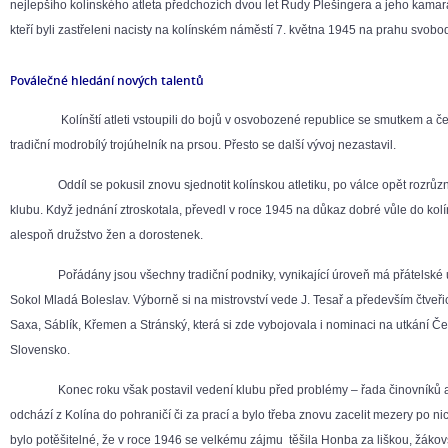
nejlepšího kolínského atleta předchozích dvou let Rudy Plešingera a jeho kama
kteří byli zastřeleni nacisty na kolínském náměstí 7. května 1945 na prahu svobo
Poválečné hledání nových talentů
Kolínští atleti vstoupili do bojů v osvobozené republice se smutkem a če
tradiční modrobílý trojúhelník na prsou. Přesto se další vývoj nezastavil.
Oddíl se pokusil znovu sjednotit kolínskou atletiku, po válce opět rozrůz
klubu. Když jednání ztroskotala, převedl v roce 1945 na důkaz dobré vůle do ko
alespoň družstvo žen a dorostenek.
Pořádány jsou všechny tradiční podniky, vynikající úroveň má přátelské u
Sokol Mladá Boleslav. Výborně si na mistrovství vede J. Tesař a především čtveř
Saxa, Sáblík, Křemen a Stránský, která si zde vybojovala i nominaci na utkání Č
Slovensko.
Konec roku však postavil vedení klubu před problémy – řada činovníků a
odchází z Kolína do pohraničí či za prací a bylo třeba znovu zacelit mezery po nic
bylo potěšitelné, že v roce 1946 se velkému zájmu těšila Honba za liškou, žák