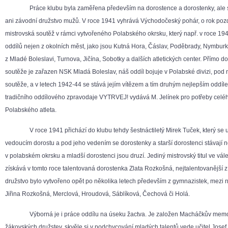
Práce klubu byla zaměřena především na dorostence a dorostenky, ale s
ani závodní družstvo mužů. V roce 1941 vyhrává Východočeský pohár, o rok pozd
mistrovská soutěž v rámci vytvořeného Polabského okrsku, který např. v roce 19
oddílů nejen z okolních měst, jako jsou Kutná Hora, Čáslav, Poděbrady, Nymburk 
z Mladé Boleslavi, Turnova, Jičína, Sobotky a dalších atletických center. Přímo do
soutěže je zařazen NSK Mladá Boleslav, náš oddíl bojuje v Polabské divizi, pod n
soutěže, a v letech 1942-44 se stává jejím vítězem a tím druhým nejlepším oddíl
tradičního oddílového zpravodaje VYTRVEJ! vydává M. Jelínek pro potřeby celé
Polabského atleta.
V roce 1941 přichází do klubu tehdy šestnáctiletý Mirek Tuček, který se u
vedoucím dorostu a pod jeho vedením se dorostenky a starší dorostenci stávají n
v polabském okrsku a mladší dorostenci jsou druzí. Jediný mistrovský titul ve v
získává v tomto roce talentovaná dorostenka Zlata Rozkošná, nejtalentovanější z 
družstvo bylo vytvořeno opět po několika letech především z gymnazistek, mezi n
Jiřina Rozkošná, Merclová, Hroudová, Sáblíková, Čechová či Holá.
Výborná je i práce oddílu na úseku žactva. Je založen Macháčkův memori
žákovských družstev, skvěle si v podchycování mladých talentů vede učitel Josef 