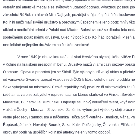
veteránské atletické medaile ze světových událostí dodnes. Výraznou posilou jso
závodníci Růžička a hlavně Míla Dajbych, pozdější strůjce úspěchů československé
Kolínští muži mají skvělé družstvo a obrovským úspěchem je jeho podzimní vítězs
utkání o neoficiální primát v Polabí nad Mladou Boleslaví, což se dlouhá léta neda
společnému polabskému družstvu. O jediný bodík pak Kolíňáci porážejí i Plzeň a 
neoficiálně nejlepším družstvem na českém venkově.
V roce 1949 je obrovskou událostí start čerstvého olympijského vítěze E
v Kolíně na krajském přespolním běhu. Družstvo mužů v jarní části sezóny poráž
Olomouc i Opavu a prohrává jen se Slávií. Tyto výkony budí velký ohlas a přichází
od varšavské Gwardie, zájezd však ústředí ČOS k lítosti celého našeho oddílu ne
Saxa vybojoval na mistrovství České republiky svůj první ze tří mistrovských titul
řadě a natrvalo se zabydlel v reprezentaci, se kterou startoval ve Finsku, Sověts
Maďarsku, Bulharsku a Rumunsku. Objevuje se i nový koulařský talent, když doros
v utkání Čechy – Morava – Slovensko. Za těmito výbornými výsledky stojí práce v
vedle předsedy Rambouska a náčelníka Tučka tvoří Petránek, Jindřich, Váňa, Pra
Řepásek, Jelínek, Novotný, Bourek, Saxa, Kalík, Potštejnský, Červenka, Eliáš a dal
obrovský podíl na úspěších kolínské atletiky nejen v tomto období.