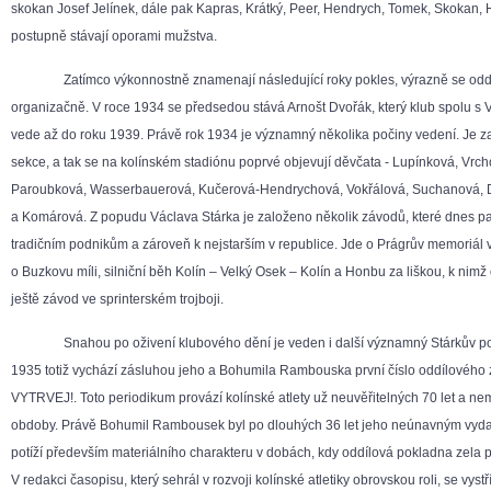
skokan Josef Jelínek, dále pak Kapras, Krátký, Peer, Hendrych, Tomek, Skokan, 
postupně stávají oporami mužstva.
Zatímco výkonnostně znamenají následující roky pokles, výrazně se oddíl
organizačně. V roce 1934 se předsedou stává Arnošt Dvořák, který klub spolu s
vede až do roku 1939. Právě rok 1934 je významný několika počiny vedení. Je 
sekce, a tak se na kolínském stadiónu poprvé objevují děvčata - Lupínková, Vrch
Paroubková, Wasserbauerová, Kučerová-Hendrychová, Vokřálová, Suchanová, 
a Komárová. Z popudu Václava Stárka je založeno několik závodů, které dnes pa
tradičním podnikům a zároveň k nejstarším v republice. Jde o Prágrův memoriál v
o Buzkovu míli, silniční běh Kolín – Velký Osek – Kolín a Honbu za liškou, k nimž 
ještě závod ve sprinterském trojboji.
Snahou po oživení klubového dění je veden i další významný Stárkův poč
1935 totiž vychází zásluhou jeho a Bohumila Rambouska první číslo oddílového
VYTRVEJ!. Toto periodikum provází kolínské atlety už neuvěřitelných 70 let a ne
obdoby. Právě Bohumil Rambousek byl po dlouhých 36 let jeho neúnavným vyda
potíží především materiálního charakteru v dobách, kdy oddílová pokladna zela 
V redakci časopisu, který sehrál v rozvoji kolínské atletiky obrovskou roli, se vyst