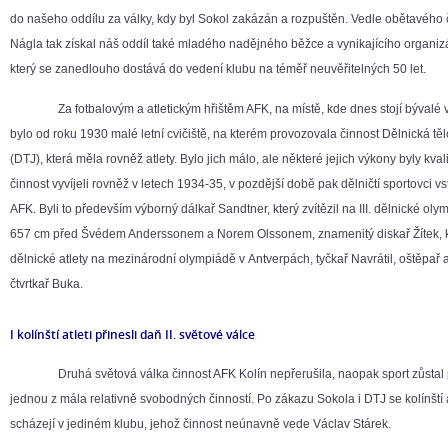
do našeho oddílu za války, kdy byl Sokol zakázán a rozpuštěn. Vedle obětavého 
Nágla tak získal náš oddíl také mladého nadějného běžce a vynikajícího organiz
který se zanedlouho dostává do vedení klubu na téměř neuvěřitelných 50 let.
Za fotbalovým a atletickým hřištěm AFK, na místě, kde dnes stojí bývalé v
bylo od roku 1930 malé letní cvičiště, na kterém provozovala činnost Dělnická tě
(DTJ), která měla rovněž atlety. Bylo jich málo, ale některé jejich výkony byly kvali
činnost vyvíjeli rovněž v letech 1934-35, v pozdější době pak dělničtí sportovci v
AFK. Byli to především výborný dálkař Sandtner, který zvítězil na III. dělnické o
657 cm před Švédem Anderssonem a Norem Olssonem, znamenitý diskař Žítek, k
dělnické atlety na mezinárodní olympiádě v Antverpách, tyčkař Navrátil, oštěpař 
čtvrtkař Buka.
I kolínští atleti přinesli daň II. světové válce
Druhá světová válka činnost AFK Kolín nepřerušila, naopak sport zůstal p
jednou z mála relativně svobodných činností. Po zákazu Sokola i DTJ se kolínští 
scházejí v jediném klubu, jehož činnost neúnavně vede Václav Stárek.