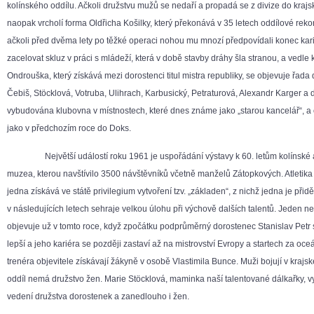
kolínského oddílu. Ačkoli družstvu mužů se nedaří a propadá se z divize do kraj
naopak vrcholí forma Oldřicha Košilky, který překonává v 35 letech oddílové reko
ačkoli před dvěma lety po těžké operaci nohou mu mnozí předpovídali konec kari
zacelovat skluz v práci s mládeží, která v době stavby dráhy šla stranou, a vedle
Ondrouška, který získává mezi dorostenci titul mistra republiky, se objevuje řada 
Čebiš, Stöcklová, Votruba, Ulihrach, Karbusický, Petraturová, Alexandr Karger a da
vybudována klubovna v místnostech, které dnes známe jako „starou kancelář“, a o
jako v předchozím roce do Doks.
Největší událostí roku 1961 je uspořádání výstavy k 60. letům kolínské atl
muzea, kterou navštívilo 3500 návštěvníků včetně manželů Zátopkových. Atletika j
jedna získává ve státě privilegium vytvoření tzv. „základen“, z nichž jedna je přid
v následujících letech sehraje velkou úlohu při výchově dalších talentů. Jeden n
objevuje už v tomto roce, když zpočátku podprůměrný dorostenec Stanislav Petr s
lepší a jeho kariéra se později zastaví až na mistrovství Evropy a startech za oc
trenéra objevitele získávají žákyně v osobě Vlastimila Bunce. Muži bojují v krajs
oddíl nemá družstvo žen. Marie Stöcklová, maminka naší talentované dálkařky, v
vedení družstva dorostenek a zanedlouho i žen.