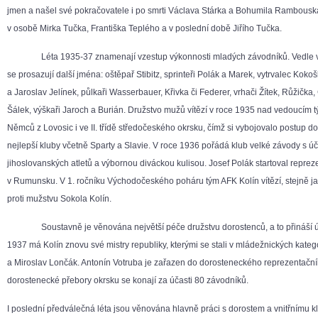
jmen a našel své pokračovatele i po smrti Václava Stárka a Bohumila Rambousk
v osobě Mirka Tučka, Františka Teplého a v poslední době Jiřího Tučka.
Léta 1935-37 znamenají vzestup výkonnosti mladých závodníků. Vedle 
se prosazují další jména: oštěpař Stibitz, sprinteři Polák a Marek, vytrvalec Kokoš
a Jaroslav Jelínek, půlkaři Wasserbauer, Křivka či Federer, vrhači Žítek, Růžička,
Šálek, výškaři Jaroch a Burián. Družstvo mužů vítězí v roce 1935 nad vedoucím
Němců z Lovosic i ve II. třídě středočeského okrsku, čímž si vybojovalo postup do 
nejlepší kluby včetně Sparty a Slavie. V roce 1936 pořádá klub velké závody s úč
jihoslovanských atletů a výbornou diváckou kulisou. Josef Polák startoval repre
v Rumunsku. V 1. ročníku Východočeského poháru tým AFK Kolín vítězí, stejně ja
proti mužstvu Sokola Kolín.
Soustavně je věnována největší péče družstvu dorostenců, a to přináší ú
1937 má Kolín znovu své mistry republiky, kterými se stali v mládežnických katego
a Miroslav Lončák. Antonín Votruba je zařazen do dorosteneckého reprezentační
dorostenecké přebory okrsku se konají za účasti 80 závodníků.
I poslední předválečná léta jsou věnována hlavně práci s dorostem a vnitřnímu 