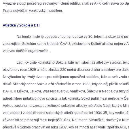
Výrazně stoupl počet registrovaných členů oddílu, a tak se AFK Kolín stává po Spa
Praha největším venkovským oddílem.
Atletika v Sokole a DTJ
Na tomto místě je potřeba připomenout, že ve 30. letech, a obzvláště po 
zakazujícím Sokolům start v klubech ČAAU, existovala v Kolíně atletika nejen v A
ve dvou dalších organizacích.
Letní cvičiště kolínského Sokola, kde nyní stojí náš atletický stadión, byl
otevřeno v roce 1929 a mělo zhruba 220 metrů dlouhou dráhu a sektory pro dálku, 
Nevýhodou byl tvrdý dvorec pro odbíjenou uprostřed stadiónu, kde za své vzalo
disků. Atletický odbor Sokola ožil především v roce 1933, kdy do něj přešli sokolští
z AFK. K Liškovi, Lejkovi, Wasserbauerovi, Vaníčkovi, Šálkovi a Nedbalovi brzy přib
adepti, které přilákalo nové cvičiště, a tak kolínský Sokol patřil mezi nejlepší v Č
Velkou zásluhu na vzestupu kolínské sokolské atletiky měl Alois Nágl, který s M
vedl odbor. I vrchol činnosti sokolských atletů spadá do let 1934-35, kdy vedle 
závodníků se prosazují mezi nejlepší i Jílek, Neumann, Vavruška, Novotný a Kumst
přestává v Sokole pracovat od roku 1937, kdy se mnozí atleti vrátili zpět do AFK,