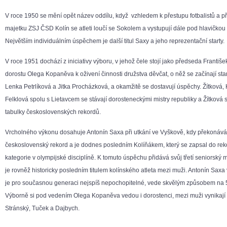
V roce 1950 se mění opět název oddílu, když vzhledem k přestupu fotbalistů a p
majetku ZSJ ČSD Kolín se atleti loučí se Sokolem a vystupují dále pod hlavičkou
Největším individuálním úspěchem je další titul Saxy a jeho reprezentační starty.
V roce 1951 dochází z iniciativy výboru, v jehož čele stojí jako předseda Františe
dorostu Olega Kopaněva k oživení činnosti družstva děvčat, o něž se začínají sta
Lenka Petrlíková a Jitka Procházková, a okamžitě se dostavují úspěchy. Žítková
Felklová spolu s Lietavcem se stávají dorosteneckými mistry republiky a Žítková 
tabulky československých rekordů.
Vrcholného výkonu dosahuje Antonín Saxa při utkání ve Vyškově, kdy překoná
československý rekord a je dodnes posledním Kolíňákem, který se zapsal do reko
kategorie v olympijské disciplíně. K tomuto úspěchu přidává svůj třetí seniorský mis
je rovněž historicky posledním titulem kolínského atleta mezi muži. Antonín Saxa
je pro současnou generaci nejspíš nepochopitelné, vede skvělým způsobem na 
Výborně si pod vedením Olega Kopaněva vedou i dorostenci, mezi muži vynikaj
Stránský, Tuček a Dajbych.