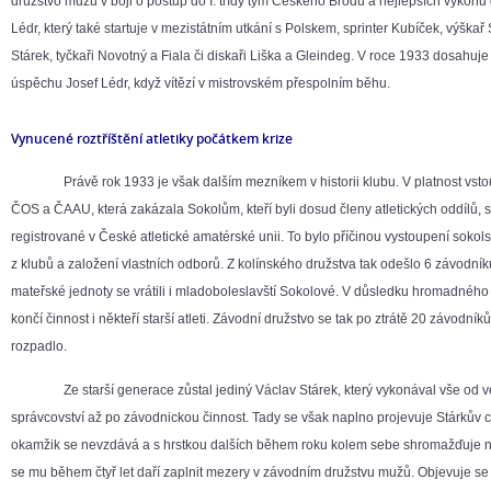
družstvo mužů v boji o postup do I. třídy tým Českého Brodu a nejlepších výkonů 
Lédr, který také startuje v mezistátním utkání s Polskem, sprinter Kubíček, výškař 
Stárek, tyčkaři Novotný a Fiala či diskaři Liška a Gleindeg. V roce 1933 dosahuj
úspěchu Josef Lédr, když vítězí v mistrovském přespolním běhu.
Vynucené roztříštění atletiky počátkem krize
Právě rok 1933 je však dalším mezníkem v historii klubu. V platnost vsto
ČOS a ČAAU, která zakázala Sokolům, kteří byli dosud členy atletických oddílů, s
registrované v České atletické amatérské unii. To bylo příčinou vystoupení soko
z klubů a založení vlastních odborů. Z kolínského družstva tak odešlo 6 závodní
mateřské jednoty se vrátili i mladoboleslavští Sokolové. V důsledku hromadnéh
končí činnost i někteří starší atleti. Závodní družstvo se tak po ztrátě 20 závodník
rozpadlo.
Ze starší generace zůstal jediný Václav Stárek, který vykonával vše od ve
správcovství až po závodnickou činnost. Tady se však naplno projevuje Stárkův c
okamžik se nevzdává a s hrstkou dalších během roku kolem sebe shromažďuje n
se mu během čtyř let daří zaplnit mezery v závodním družstvu mužů. Objevuje se 