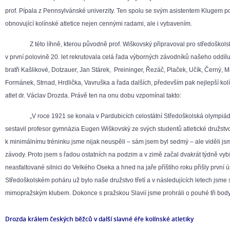
prof. Pípala z Pennsylvánské univerzity. Ten spolu se svým asistentem Klugem 
obnovující kolínské atletice nejen cennými radami, ale i vybavením.
Z této líhně, kterou původně prof. Wiškovský připravoval pro středoškols
v první polovině 20. let rekrutovala celá řada výborných závodníků našeho oddílu 
bratři Kašlikové, Dotzauer, Jan Stárek, Preininger, Řezáč, Plaček, Učík, Černý, 
Formánek, Strnad, Hrdlička, Vavruška a řada dalších, především pak nejlepší ko
atlet dr. Václav Drozda. Právě ten na onu dobu vzpomínal takto:
„V roce 1921 se konala v Pardubicích celostátní Středoškolská olympiáda
sestavil profesor gymnázia Eugen Wiškovský ze svých studentů atletické družst
k minimálnímu tréninku jsme nijak neuspěli – sám jsem byl sedmý – ale viděli j
závody. Proto jsem s řadou ostatních na podzim a v zimě začal dvakrát týdně vybí
neasfaltované silnici do Velkého Oseka a hned na jaře příštího roku přišly první 
Středoškolském poháru už bylo naše družstvo třetí a v následujících letech jsme s
mimopražským klubem. Dokonce s pražskou Slavií jsme prohráli o pouhé tři body
Drozda králem českých běžců v další slavné éře kolínské atletiky