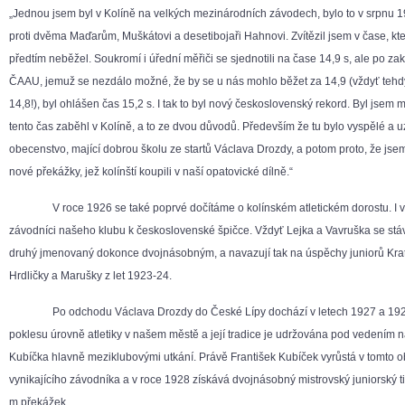
„Jednou jsem byl v Kolíně na velkých mezinárodních závodech, bylo to v srpnu 1
proti dvěma Maďarům, Muškátovi a desetibojaři Hahnovi. Zvítězil jsem v čase, kt
předtím neběžel. Soukromí i úřední měřiči se sjednotili na čase 14,9 s, ale po za
ČAAU, jemuž se nezdálo možné, že by se u nás mohlo běžet za 14,9 (vždyť tehdy
14,8!), byl ohlášen čas 15,2 s. I tak to byl nový československý rekord. Byl jsem 
tento čas zaběhl v Kolíně, a to ze dvou důvodů. Především že tu bylo vyspělé a u
obecenstvo, mající dobrou školu ze startů Václava Drozdy, a potom proto, že jsem
nové překážky, jež kolínští koupili v naší opatovické dílně.“
V roce 1926 se také poprvé dočítáme o kolínském atletickém dorostu. I v tét
závodníci našeho klubu k československé špičce. Vždyť Lejka a Vavruška se stáva
druhý jmenovaný dokonce dvojnásobným, a navazují tak na úspěchy juniorů Krato
Hrdličky a Marušky z let 1923-24.
Po odchodu Václava Drozdy do České Lípy dochází v letech 1927 a 19
poklesu úrovně atletiky v našem městě a její tradice je udržována pod vedením 
Kubíčka hlavně meziklubovými utkání. Právě František Kubíček vyrůstá v tomto 
vynikajícího závodníka a v roce 1928 získává dvojnásobný mistrovský juniorský ti
m překážek.