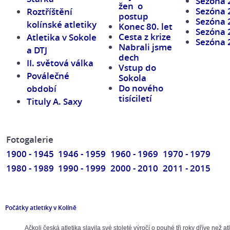
Sezóna 
žen o
Sezóna 
Roztříštění
postup
Sezóna 
kolínské
atletiky
Konec 80. let
Sezóna 
Cesta z krize
Atletika v Sokole
Sezóna 
Nabrali jsme
a DTJ
dech
II. světová válka
Vstup do
Poválečné
Sokola
Do nového
období
tisíciletí
Tituly A. Saxy
Fotogalerie
1900 - 1945
1946 - 1959
1960 - 1969
1970 - 1979
1980 - 1989
1990 - 1999
2000 - 2010
2011 - 2015
Počátky atletiky v Kolíně
Ačkoli česká atletika slavila své stoleté výročí o pouhé tři roky dříve než atl