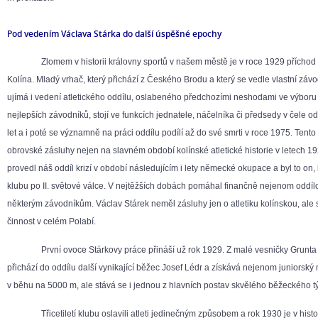
Pod vedením Václava Stárka do další úspěšné epochy
Zlomem v historii královny sportů v našem městě je v roce 1929 příchod 
Kolína. Mladý vrhač, který přichází z Českého Brodu a který se vedle vlastní závo
ujímá i vedení atletického oddílu, oslabeného předchozími neshodami ve výbor
nejlepších závodníků, stojí ve funkcích jednatele, náčelníka či předsedy v čele o
let a i poté se významně na práci oddílu podílí až do své smrti v roce 1975. Ten
obrovské zásluhy nejen na slavném období kolínské atletické historie v letech 1
provedl náš oddíl krizí v období následujícím i lety německé okupace a byl to on,
klubu po II. světové válce. V nejtěžších dobách pomáhal finančně nejenom oddílo
některým závodníkům. Václav Stárek neměl zásluhy jen o atletiku kolínskou, ale s
činnost v celém Polabí.
První ovoce Stárkovy práce přináší už rok 1929. Z malé vesničky Grunta 
přichází do oddílu další vynikající běžec Josef Lédr a získává nejenom juniorský m
v běhu na 5000 m, ale stává se i jednou z hlavních postav skvělého běžeckého tým
Třicetiletí klubu oslavili atleti jedinečným způsobem a rok 1930 je v historii