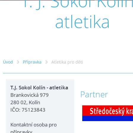
T. J. Sokol Kolín
atletika
Úvod
Přípravka
Atletika pro děti
T.J. Sokol Kolín - atletika
Partner
Brankovická 979
280 02, Kolín
IČO: 75123843
Kontaktní osoba pro
přípravky