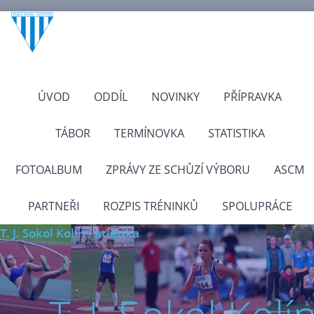
ÚVOD
ODDÍL
NOVINKY
PŘÍPRAVKA
TÁBOR
TERMÍNOVKA
STATISTIKA
FOTOALBUM
ZPRÁVY ZE SCHŮZÍ VÝBORU
ASCM
PARTNEŘI
ROZPIS TRÉNINKŮ
SPOLUPRÁCE
T. J. Sokol Kolín - atletika