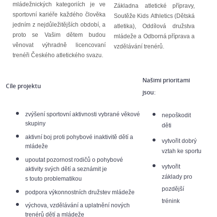
mládežnických kategoriích je ve
Základna atletické přípravy,
sportovní kariéře každého člověka
Soutěže Kids Athletics (Dětská
jedním z nejdůležitějších období, a
atletika), Oddílová družstva
proto se Vašim dětem budou
mládeže a Odborná příprava a
věnovat výhradně licencovaní
vzdělávání trenérů.
trenéři Českého atletického svazu.
Našimi prioritami
Cíle projektu
jsou:
zvýšení sportovní aktivnosti vybrané věkové
nepoškodit
skupiny
děti
aktivní boj proti pohybové inaktivitě dětí a
vytvořit dobrý
mládeže
vztah ke sportu
upoutat pozornost rodičů o pohybové
vytvořit
aktivity svých dětí a seznámit je
základy pro
s touto problematikou
pozdější
podpora výkonnostních družstev mládeže
trénink
výchova, vzdělávání a uplatnění nových
trenérů dětí a mládeže