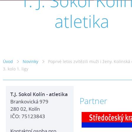
T. J. Sokol Kolín
atletika
Úvod
Novinky
Poprvé letos zvítězili muži i ženy. Kolínská
3. kolo 1. ligy
T.J. Sokol Kolín - atletika
Partner
Brankovická 979
280 02, Kolín
IČO: 75123843
Kontaktní osoba pro