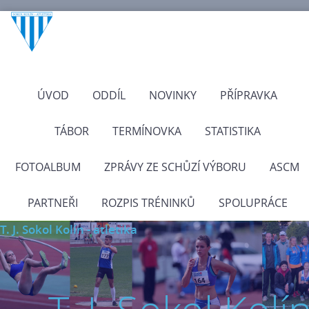
ÚVOD
ODDÍL
NOVINKY
PŘÍPRAVKA
TÁBOR
TERMÍNOVKA
STATISTIKA
FOTOALBUM
ZPRÁVY ZE SCHŮZÍ VÝBORU
ASCM
PARTNEŘI
ROZPIS TRÉNINKŮ
SPOLUPRÁCE
T. J. Sokol Kolín - atletika