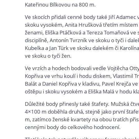
Kateřinou Bílkovou na 800 m.
Ve skocích přidali cenné body také Jiří Adamec 
skoku vysokém, Anita Hrušková třetím místem
ženami, Eliška Ptáčková a Tereza Tomaňová ve 
disciplíně, Antonín Tvrzník ve skoku o tyči i da
Kubelka a Jan Türk ve skoku dalekém či Karolí
ve skoku o tyči žen.
Ve vrzích a hodech bodovali vedle Vojtěcha Ott
Kopřiva ve vrhu koulí i hodu diskem, Vlastimil Tr
Balát a Daniel Kopřiva v kladivu, Pavel Krejča ve
oštěpu i skoku vysokém a Eliška Malá v hodu k
Důležité body přinesly také štafety. Mužská čtv
4×100 m doběhla druhá, stejně jako první štaf
m, zatímco ženské kvartety na obou tratích při
cennými body do celkového hodnocení.