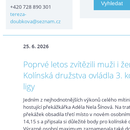
+420 728 890 301
tereza-
doubkova@seznam.cz
25. 6. 2026
Poprvé letos zvítězili muži i že
Kolínská družstva ovládla 3. k
ligy
Jedním z nejhodnotnějších výkonů celého míti
hostující překážkářka Adéla Nela Šínová. Na tra
překážek obsadila třetí místo v novém osobní
14,15 s a připsala si důležité body pro kolínské 
Výrazné osobní maximum zaznamenala také d