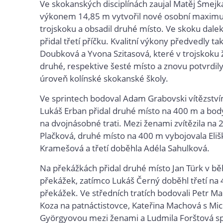
Ve skokanských disciplínách zaujal Matěj Šmejka
výkonem 14,85 m vytvořil nové osobní maxim
trojskoku a obsadil druhé místo. Ve skoku dale
přidal třetí příčku. Kvalitní výkony předvedly ta
Doubková a Yvona Szitasová, které v trojskoku 
druhé, respektive šesté místo a znovu potvrdil
úroveň kolínské skokanské školy.
Ve sprintech bodoval Adam Grabovski vítězstv
Lukáš Erban přidal druhé místo na 400 m a body
na dvojnásobné trati. Mezi ženami zvítězila na
Plačková, druhé místo na 400 m vybojovala Eliš
Kramešová a třetí doběhla Adéla Sahulková.
Na překážkách přidal druhé místo Jan Türk v b
překážek, zatímco Lukáš Černý doběhl třetí na
překážek. Ve středních tratích bodovali Petr Mal
Koza na patnáctistovce, Kateřina Machová s Mi
Györgyovou mezi ženami a Ludmila Forštová s