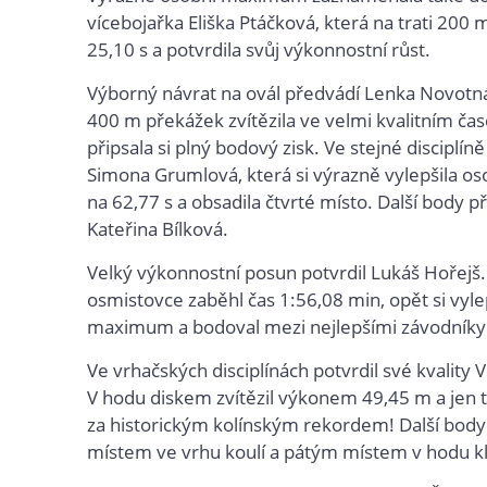
vícebojařka Eliška Ptáčková, která na trati 200 
25,10 s a potvrdila svůj výkonnostní růst.
Výborný návrat na ovál předvádí Lenka Novotná.
400 m překážek zvítězila ve velmi kvalitním čas
připsala si plný bodový zisk. Ve stejné disciplíně
Simona Grumlová, která si výrazně vylepšila os
na 62,77 s a obsadila čtvrté místo. Další body př
Kateřina Bílková.
Velký výkonnostní posun potvrdil Lukáš Hořejš
osmistovce zaběhl čas 1:56,08 min, opět si vyle
maximum a bodoval mezi nejlepšími závodníky
Ve vrhačských disciplínách potvrdil své kvality V
V hodu diskem zvítězil výkonem 49,45 m a jen t
za historickým kolínským rekordem! Další body 
místem ve vrhu koulí a pátým místem v hodu k