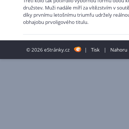
Třetí kolo tak potvrdilo výbornou formu obou k
družstev. Muži nadále míří za vítězstvím v soutě
díky prvnímu letošnímu triumfu udržely reálnou
obhajobu prvoligového titulu.
© 2026 eStránky.cz
|
Tisk
|
Nahoru 