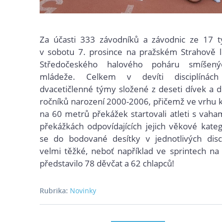
Za účasti 333 závodníků a závodnic ze 17 
v sobotu 7. prosince na pražském Strahově l
Středočeského halového poháru smíšený
mládeže. Celkem v devíti disciplínác
dvacetičlenné týmy složené z deseti dívek a d
ročníků narození 2000-2006, přičemž ve vrhu k
na 60 metrů překážek startovali atleti s vaham
překážkách odpovídajících jejich věkové katego
se do bodované desítky v jednotlivých disci
velmi těžké, neboť například ve sprintech n
představilo 78 děvčat a 62 chlapců!
Rubrika:
Novinky