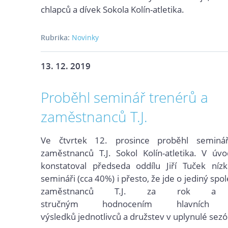
chlapců a dívek Sokola Kolín-atletika.
Rubrika:
Novinky
13. 12. 2019
Proběhl seminář trenérů a
zaměstnanců T.J.
Ve čtvrtek 12. prosince proběhl seminá
zaměst
nanců T.J. Sokol Kolín-
atletika. V úv
konstatoval předseda oddílu Jiří Tuček níz
semináři (cca 40%) i přesto, že jde o jediný sp
zaměstnanců T.J. za rok a po
stručným
hodnocením
hlavních 
výsledků
jednotlivců a družstev v uplynulé sez