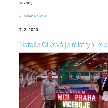
sezóny.
Rubrika:
Novinky
7. 2. 2020
Natálie Olivová je mistryní rep