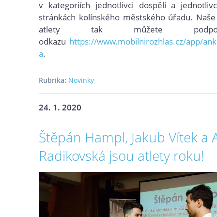
v kategoriích jedn
otlivci dospělí a jednotli
stránkách kolínského městského úřadu.
Naše
atlety tak můžete podp
odkazu
https://www.mobilnirozhlas.cz/app/a
a
.
Rubrika:
Novinky
24. 1. 2020
Štěpán Hampl, Jakub Vítek a
Radikovská jsou atlety roku!