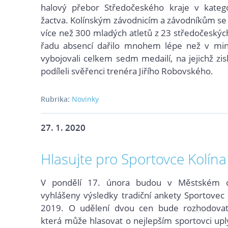
halový přebor Středočeského kraje v katego
žactva. Kolínským závodnicím a závodníkům se
více než 300 mladých atletů z 23 středočeských
řadu absencí dařilo mnohem lépe než v mi
vybojovali celkem sedm medailí, na jejichž zis
podíleli svěřenci trenéra Jiřího Robovského.
Rubrika:
Novinky
27. 1. 2020
Hlasujte pro Sportovce Kolín
V pondělí 17. února budou v Městském di
vyhlášeny výsledky tradiční ankety Sportovec
2019. O udělení dvou cen bude rozhodovat 
která může hlasovat o nejlepším sportovci up