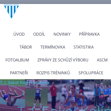
ÚVOD
ODDÍL
NOVINKY
PŘÍPRAVKA
TÁBOR
TERMÍNOVKA
STATISTIKA
FOTOALBUM
ZPRÁVY ZE SCHŮZÍ VÝBORU
ASCM
PARTNEŘI
ROZPIS TRÉNINKŮ
SPOLUPRÁCE
T. J. Sokol Kolín - atletika