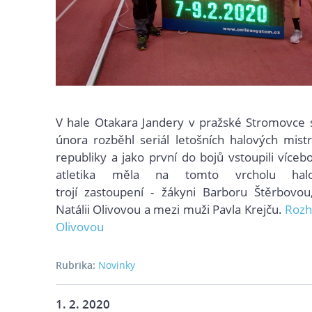
V hale Otakara Jandery v pražské Stromovce 
února rozběhl seriál letošních halových mist
republiky a jako první do bojů vstoupili vícebo
atletika měla na tomto vrcholu hal
trojí zastoupení - žákyni Barboru Štěrbovou
Natálii Olivovou a mezi muži Pavla Krejču.
Rozh
Olivovou
Rubrika:
Novinky
1. 2. 2020