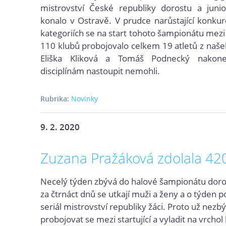
mistrovství České republiky dorostu a junio
konalo v Ostravě. V prudce narůstající konkur
kategoriích se na start tohoto šampionátu mezi
110 klubů
probojovalo celkem 19 atletů z našeh
Eliška Kliková a Tomáš Podnecký nako
disciplínám nastoupit nemohli.
Rubrika:
Novinky
9. 2. 2020
Zuzana Pražáková zdolala 42
Necelý týden zbývá do halové šampionátu doros
za čtrnáct dnů se utkají muži a ženy a o týden p
seriál mistrovství republiky žáci. Proto už nezbýv
probojovat se mezi startující a vyladit na vrchol