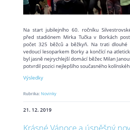
Na start jubilejního 60. ročníku Silvestrov
před stadiónem Mirka Tučka v Borkách posta
počet 325 běžců a běžkyň. Na trati dlouhé
vedoucí lesoparkem Borky a končící na atletic
byl jasně nejrychlejší domácí běžec Milan Janou
potvrdil pozici nejlepšího současného kolínské
Výsledky
Rubrika:
Novinky
21. 12. 2019
Krásné Vánoce a úspěšný nov