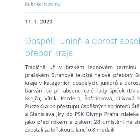
Rubrika:
Novinky
11. 1. 2020
Dospělí, junioři a dorost absol
přebor kraje
Tradičně už v brzkém lednovém termínu 
pražském Strahově letošní halové přebory S
kraje v kategoriích dospělých, juniorů a doros
barvám se při absenci celé řady špiček (Dale
Krejča, Vítek, Pazdera, Šafránková, Olivová 
Puczek) a po přestupu úspěšných sprinterů Št
a Stanislava Jíry do PSK Olymp Praha zdaleka 
jako před rokem a ziskem 28
umístění na st
zaostali za loňskou bilancí o 8
medailí.