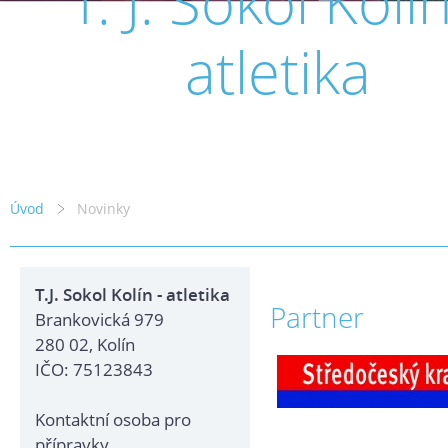
T. J. Sokol Kolín
atletika
Úvod
Novinky
T.J. Sokol Kolín - atletika
Partner
Brankovická 979
280 02, Kolín
IČO: 75123843
Kontaktní osoba pro
přípravky