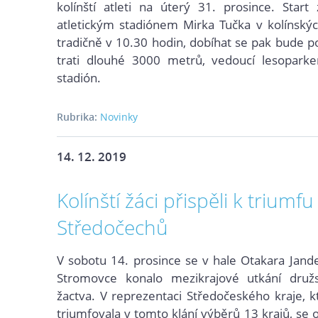
kolínští atleti na úterý 31. prosince. Star
atletickým stadiónem Mirka Tučka v kolínský
tradičně v 10.30 hodin, dobíhat se pak bude p
trati dlouhé 3000 metrů, vedoucí lesopark
stadión.
Rubrika:
Novinky
14. 12. 2019
Kolínští žáci přispěli k triumfu
Středočechů
V sobotu 14. prosince se v hale Otakara Jand
Stromovce konalo mezikrajové utkání družs
žactva. V reprezentaci Středočeského kraje, 
triumfovala v tomto klání výběrů 13 krajů, se 