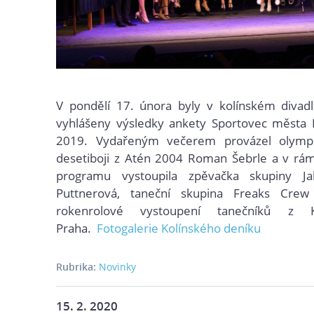
V pondělí 17. února byly v kolínském divadl
vyhlášeny výsledky ankety Sportovec města K
2019. Vydařeným v
ečerem provázel olympi
desetiboji z Atén 2004 Roman Šebrle a v rám
programu vystoupila zpěvačka skupiny Ja
Puttnerová, taneční skupina Freaks Crew 
rokenrolové vystoupení tanečníků z 
Praha.
Fotogalerie Kolínského deníku
Rubrika:
Novinky
15. 2. 2020