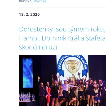
Rubrika:
Novinky
18. 2. 2020
Dorostenky jsou týmem roku,
Hampl, Dominik Král a štafet
skončili druzí