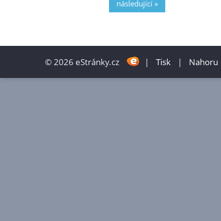
následující »
© 2026 eStránky.cz
|
Tisk
|
Nahoru 