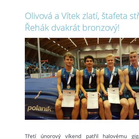
Olivová a Vítek zlatí, štafeta s
Řehák dvakrát bronzový!
Třetí únorový víkend patřil halovému gi