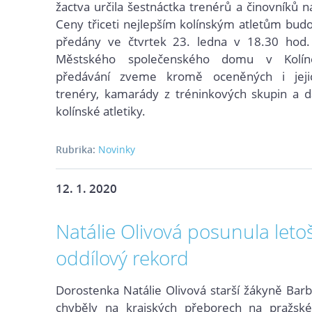
žactva určila šestnáctka trenérů a činovníků n
Ceny třiceti nejlepším kolínským atletům bud
předány ve čtvrtek 23. ledna v 18.30 hod.
Městského společenského domu v Kolín
předávání zveme kromě oceněných i jejic
trenéry, kamarády z tréninkových skupin a da
kolínské atletiky.
Rubrika:
Novinky
12. 1. 2020
Natálie Olivová posunula leto
oddílový rekord
Dorostenka Natálie Olivová starší žákyně Bar
chyběly na krajských přeborech na pražsk