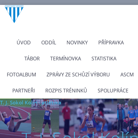
ÚVOD
ODDÍL
NOVINKY
PŘÍPRAVKA
TÁBOR
TERMÍNOVKA
STATISTIKA
FOTOALBUM
ZPRÁVY ZE SCHŮZÍ VÝBORU
ASCM
PARTNEŘI
ROZPIS TRÉNINKŮ
SPOLUPRÁCE
T. J. Sokol Kolín - atletika