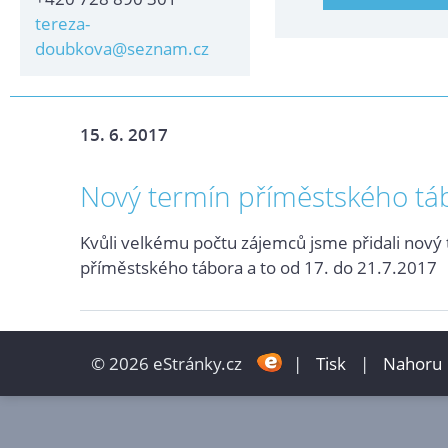
tereza-
doubkova@seznam.cz
15. 6. 2017
Nový termín příměstského tá
Kvůli velkému počtu zájemců jsme přidali nový
příměstského tábora a to od 17. do 21.7.2017
© 2026 eStránky.cz
|
Tisk
|
Nahoru 