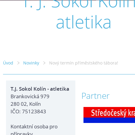
T. J. Sokol Kolín
atletika
Úvod
Novinky
Nový termín příměstského tábora!
T.J. Sokol Kolín - atletika
Partner
Brankovická 979
280 02, Kolín
IČO: 75123843
Kontaktní osoba pro
přípravky