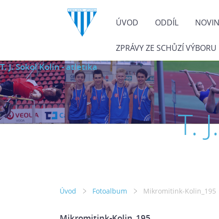
ÚVOD
ODDÍL
NOVI
ZPRÁVY ZE SCHŮZÍ VÝBORU
T. J. Sokol Kolín - atletika
T. 
Úvod
Fotoalbum
Mikromitink-Kolin_195
Mikromitink-Kolin_195