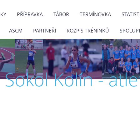
NKY
PŘÍPRAVKA
TÁBOR
TERMÍNOVKA
STATIST
ASCM
PARTNEŘI
ROZPIS TRÉNINKŮ
SPOLUP
J. Sokol Kolín - atle