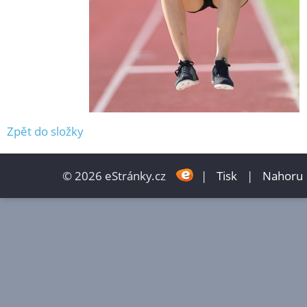
Zpět do složky
© 2026 eStránky.cz
|
Tisk
|
Nahoru 