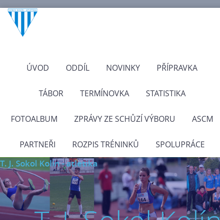
ÚVOD
ODDÍL
NOVINKY
PŘÍPRAVKA
TÁBOR
TERMÍNOVKA
STATISTIKA
FOTOALBUM
ZPRÁVY ZE SCHŮZÍ VÝBORU
ASCM
PARTNEŘI
ROZPIS TRÉNINKŮ
SPOLUPRÁCE
T. J. Sokol Kolín - atletika