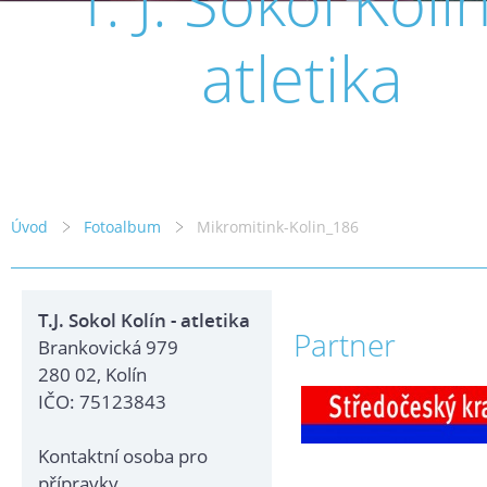
T. J. Sokol Kolín
atletika
Úvod
Fotoalbum
Mikromitink-Kolin_186
T.J. Sokol Kolín - atletika
Partner
Brankovická 979
280 02, Kolín
IČO: 75123843
Kontaktní osoba pro
přípravky