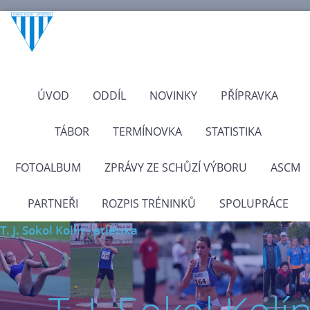
ÚVOD
ODDÍL
NOVINKY
PŘÍPRAVKA
TÁBOR
TERMÍNOVKA
STATISTIKA
FOTOALBUM
ZPRÁVY ZE SCHŮZÍ VÝBORU
ASCM
PARTNEŘI
ROZPIS TRÉNINKŮ
SPOLUPRÁCE
T. J. Sokol Kolín - atletika