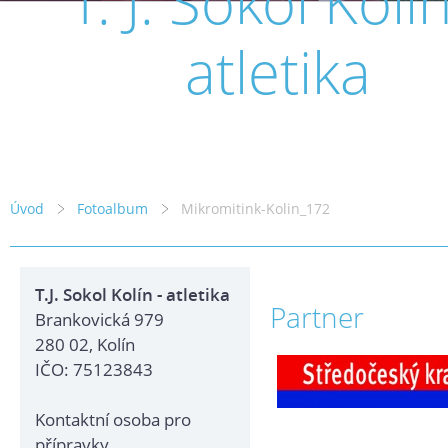
T. J. Sokol Kolín
atletika
Úvod
Fotoalbum
Mikromitink-Kolin_172
T.J. Sokol Kolín - atletika
Partner
Brankovická 979
280 02, Kolín
IČO: 75123843
Kontaktní osoba pro
přípravky