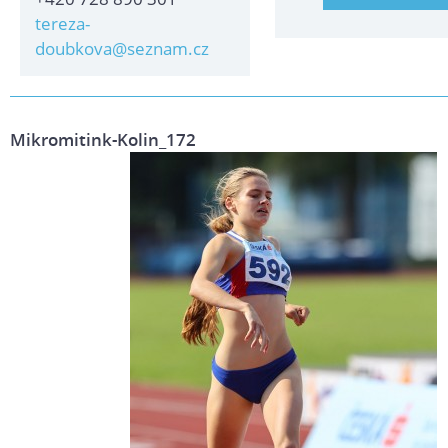
tereza-
doubkova@seznam.cz
Mikromitink-Kolin_172