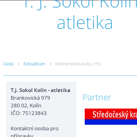
T. J. Sokol Kolín
atletika
Úvod
Fotoalbum
Mikromitink-Kolin_155
T.J. Sokol Kolín - atletika
Partner
Brankovická 979
280 02, Kolín
IČO: 75123843
Kontaktní osoba pro
přípravky