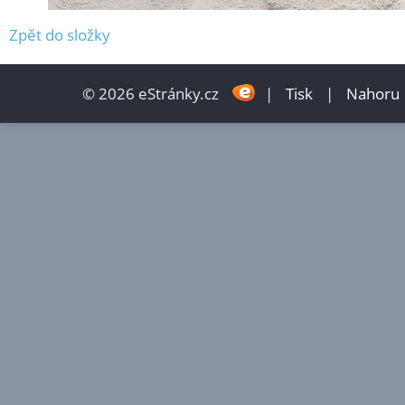
Zpět do složky
© 2026 eStránky.cz
|
Tisk
|
Nahoru 