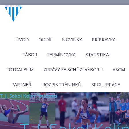
ÚVOD
ODDÍL
NOVINKY
PŘÍPRAVKA
TÁBOR
TERMÍNOVKA
STATISTIKA
FOTOALBUM
ZPRÁVY ZE SCHŮZÍ VÝBORU
ASCM
PARTNEŘI
ROZPIS TRÉNINKŮ
SPOLUPRÁCE
T. J. Sokol Kolín - atletika