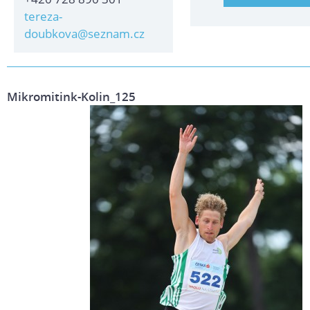
tereza-
doubkova@seznam.cz
Mikromitink-Kolin_125