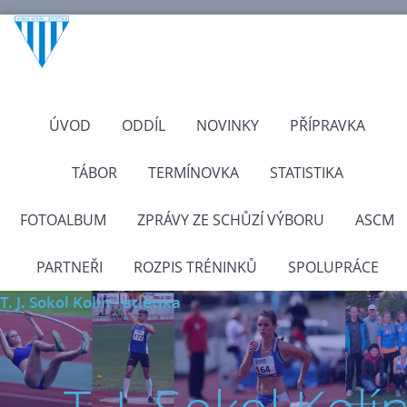
ÚVOD
ODDÍL
NOVINKY
PŘÍPRAVKA
TÁBOR
TERMÍNOVKA
STATISTIKA
FOTOALBUM
ZPRÁVY ZE SCHŮZÍ VÝBORU
ASCM
PARTNEŘI
ROZPIS TRÉNINKŮ
SPOLUPRÁCE
T. J. Sokol Kolín - atletika