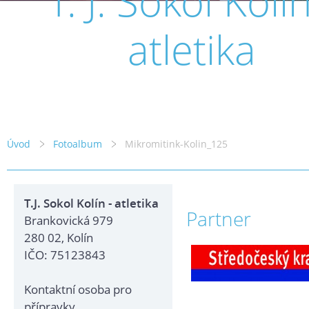
T. J. Sokol Kolín
atletika
Úvod
Fotoalbum
Mikromitink-Kolin_125
T.J. Sokol Kolín - atletika
Partner
Brankovická 979
280 02, Kolín
IČO: 75123843
Kontaktní osoba pro
přípravky