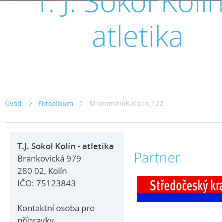
T. J. Sokol Kolín
atletika
Úvod
Fotoalbum
Mikromitink-Kolin_122
T.J. Sokol Kolín - atletika
Partner
Brankovická 979
280 02, Kolín
IČO: 75123843
Kontaktní osoba pro
přípravky