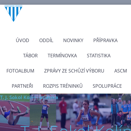
ÚVOD
ODDÍL
NOVINKY
PŘÍPRAVKA
TÁBOR
TERMÍNOVKA
STATISTIKA
FOTOALBUM
ZPRÁVY ZE SCHŮZÍ VÝBORU
ASCM
PARTNEŘI
ROZPIS TRÉNINKŮ
SPOLUPRÁCE
T. J. Sokol Kolín - atletika