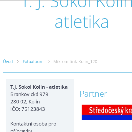
T. J. Sokol Kolín
atletika
Úvod
Fotoalbum
Mikromitink-Kolin_120
T.J. Sokol Kolín - atletika
Partner
Brankovická 979
280 02, Kolín
IČO: 75123843
Kontaktní osoba pro
přípravky