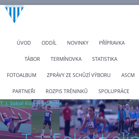
ÚVOD
ODDÍL
NOVINKY
PŘÍPRAVKA
TÁBOR
TERMÍNOVKA
STATISTIKA
FOTOALBUM
ZPRÁVY ZE SCHŮZÍ VÝBORU
ASCM
PARTNEŘI
ROZPIS TRÉNINKŮ
SPOLUPRÁCE
T. J. Sokol Kolín - atletika