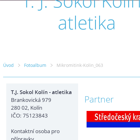
T. J. Sokol Kolín
atletika
Úvod
Fotoalbum
Mikromitink-Kolin_063
T.J. Sokol Kolín - atletika
Partner
Brankovická 979
280 02, Kolín
IČO: 75123843
Kontaktní osoba pro
přípravky