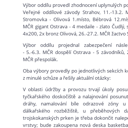
Výbor oddílu provedl zhodnocení uplynulých po
Veřejné oddílové závody Strahov, 11.-13.2. 
Stromovka - Olivová 1.místo, Bébrová 12.mís
MČR gigant Ostrava - 4 medaile - zlato Čudlý, s
4x200, 2x bronz Olivová, 26.-27.2. MČR žactvo
Výbor oddílu projednal zabezpečení násled
- 5.-6.3. MČR dospělí Ostrava - 5 závodníků, 
MČR přespolák.
Oba výbory provedly po jednotlivých sekcích k
z minulé schůze a řešily aktuální otázky:
V oblasti údržby a provozu trvají úkoly posu
tyčkařského doskočiště a nalajnování posunu
dráhy, namalování bíle odrazové zóny u
dálkařského rozběžiště, u přeběhových d
trojskokanských prken je třeba dokončit nalep
vrstvy; bude zakoupena nová deska basketba