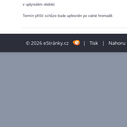
v uplynulém období.
Termín příští schůze bude upřesněn po valné hromadě.
© 2026 eStránky.cz
|
Tisk
|
Nahoru 