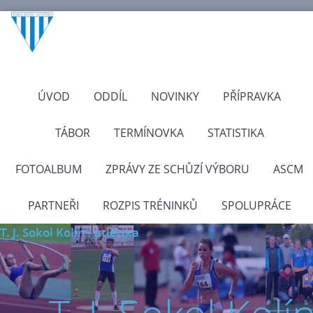
ÚVOD
ODDÍL
NOVINKY
PŘÍPRAVKA
TÁBOR
TERMÍNOVKA
STATISTIKA
FOTOALBUM
ZPRÁVY ZE SCHŮZÍ VÝBORU
ASCM
PARTNEŘI
ROZPIS TRÉNINKŮ
SPOLUPRÁCE
T. J. Sokol Kolín - atletika