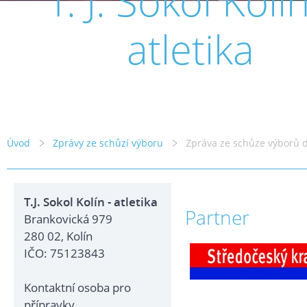
T. J. Sokol Kolín
atletika
Úvod
Zprávy ze schůzí výboru
Zpráva ze schůze výborů 
T.J. Sokol Kolín - atletika
Partner
Brankovická 979
280 02, Kolín
IČO: 75123843
Kontaktní osoba pro
přípravky