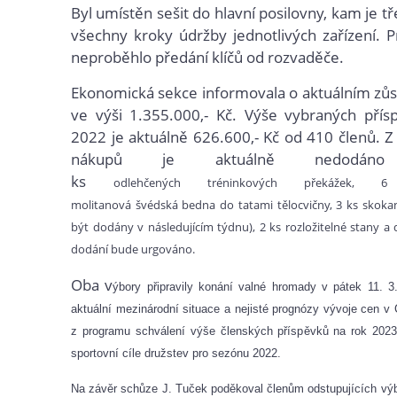
Byl umístěn sešit do hlavní posilovny, kam je t
všechny kroky údržby jednotlivých zařízení. P
neproběhlo předání klíčů od rozvaděče.
Ekonomická sekce informovala o aktuálním zůs
ve výši 1.355.000,- Kč. Výše vybraných přís
2022 je aktuálně 626.600,- Kč od 410 členů. 
nákupů je aktuálně nedodá
ks
odlehčených tréninkových překážek, 6
molitanová švédská bedna do tatami tělocvičny,
3
ks skokan
být dodány v následujícím týdnu),
2 ks rozložitelné stany a
dodání bude urgováno.
Oba v
ýbory připravily konání valné hromady v pátek 11. 
aktuální mezinárodní situace a nejisté prognózy vývoje cen v 
z programu schválení výše členských příspěvků na rok 2023
sportovní cíle družstev pro sezónu 2022.
Na závěr schůze J. Tuček poděkoval členům odstupujících výb