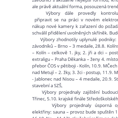
ale právě aktuální forma, posouzená tre
Výbory dále provedly k
ontro
 připravit se na práci v novém elektr
nákup nové kamery k zařazení do požada
schválil přidělení uvolněných skříněk. Bu
Výbory zhodnotily uplynulé podniky: 
závodníků – Brno – 3 medaile, 28.8.
Kolín
– Kolín – celkově 1. jky, 2. jři a dci – pos
extraligu – Praha Děkanka – ženy 4. místo
přebor ČOS v pětiboji - Kolín, 10.9.
MČech d
nad Metují – 2. žky, 3. žci - postup, 11.9.
MČ
- Jablonec nad Nisou – 4 medaile, 20.9.
S
stavební a SZŠ,
Výbory projednaly zajištění
 b
udouc
Třinec, 5.10.
krajské finále Středoškolskéh
Výbory projednaly úsporná opatře
elektřiny: sauna – provoz bude spuštěn 17