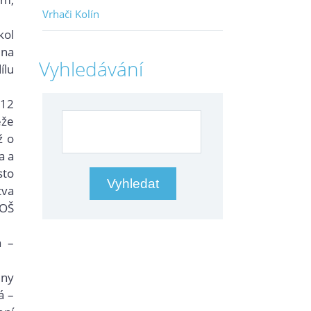
Vrhači Kolín
kol
 na
Vyhledávání
ílu
 12
eže
ž o
a a
sto
tva
SOŠ
a –
ny
á –