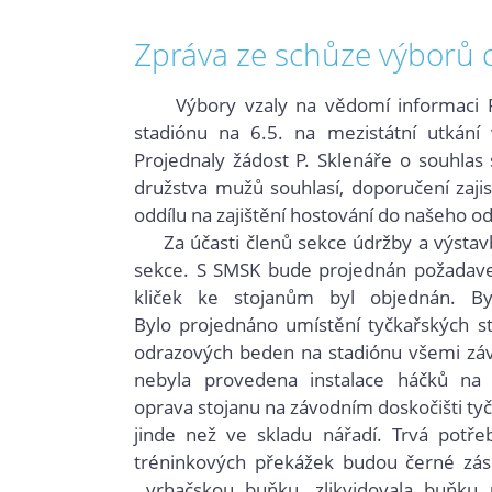
Zpráva ze schůze výborů 
Výbory vzaly na vědomí informaci P. 
stadiónu na 6.5. na mezistátní utkání
Projednaly žádost P. Sklenáře o souhlas
družstva mužů souhlasí, doporučení zajist
oddílu na zajištění hostování do našeho od
Za účasti členů sekce údržby a výstavby
sekce. S SMSK bude projednán požadavek
kliček ke stojanům byl objednán. B
Bylo projednáno umístění tyčkařských s
odrazových beden na stadiónu všemi záv
nebyla provedena instalace háčků na 
oprava stojanu na závodním doskočišti ty
jinde než ve skladu nářadí. Trvá potř
tréninkových překážek budou černé zásl
vrhačskou buňku, zlikvidovala buňku