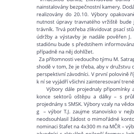
nainstalovány bezpečnostní kamery. Dodá
realizovány do 20.10. Výbory opakovaně
nutnost úpravy travnatého vržiště bude
trávník. Trvá potřeba zlikvidovat psací s
údržby a výstavby je nadále pověřen J. 
stadiónu bude s předstihem informována 
případně na něj dohlížet.
  Za přítomnosti vedoucího týmu M. Satra
shodě v tom, že je třeba, aby v družstvu do
perspektivní závodníci. V první polovině ří
k ní se vyjádří všichni zainteresovaní tre
Výbory dále projednaly připomínky a ž
konce sektorů oštěpu a dálky – s prů
projednány s SMSK. Výbory vzaly na vědo
g – výbor T.J. zaujme stanovisko v nejb
neodsouhlasil žádost o mimořádné konto
nominaci štafet na 4x300 m na MČR – výbor
závodníci s aktuálně nejlepší formou; k