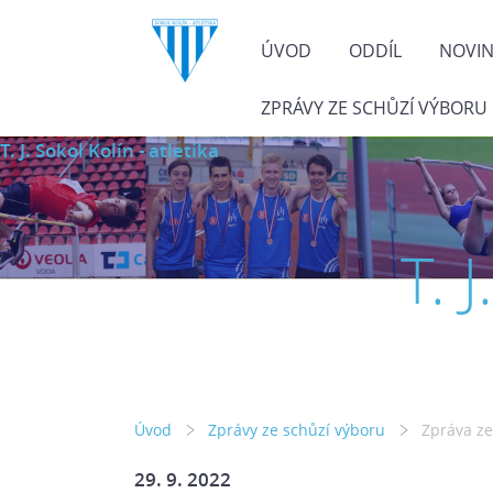
ÚVOD
ODDÍL
NOVI
ZPRÁVY ZE SCHŮZÍ VÝBORU
T. J. Sokol Kolín - atletika
T. 
Úvod
Zprávy ze schůzí výboru
Zpráva ze
29. 9. 2022