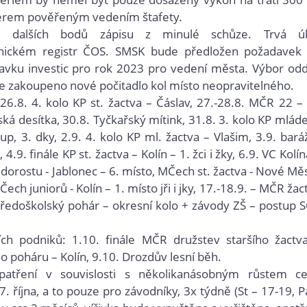
nérem pověřeným vedením štafety.
lu dalších bodů zápisu z minulé schůze. Trvá ú
onickém 
registr ČOS. SMSK bude předložen požadavek
vku investic pro rok 2023 pro vedení města. Výbor odd
de zakoupeno nové počitadlo kol místo neopravitelného.
26.8.
4. kolo KP st. žactva – Čáslav, 27.-28.8. MČR 22 –
ská desítka, 30.8.
Tyčkařský mítink, 31.8.
3. kolo KP mlád
tup, 3. dky, 2.9.
4. kolo KP ml. žactva – Vlašim, 3.9.
bará
, 4.9.
finále KP st. žactva – Kolín – 1. žci i žky, 6.9.
VC Kolín
orostu - Jablonec – 6. místo, MČech st. žactva - Nové Mě
ech juniorů - Kolín – 1. místo jři i jky, 17.-18.9. – MČR žac
tředoškolský pohár – okresní kolo + závody ZŠ – postup 
ích podniků: 1.10.
finále MČR družstev staršího žactv
o poháru – Kolín, 9.10.
Drozdův lesní běh.
ní v souvislosti s několikanásobným růstem ce
. října, a to pouze pro závodníky, 3x týdně (St – 17-19, P