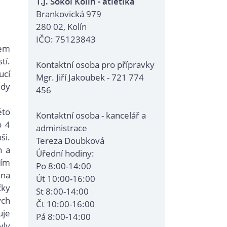
T.J. Sokol Kolín - atletika
Brankovická 979
280 02, Kolín
IČO: 75123843
jem
tí.
Kontaktní osoba pro přípravky
ucí
Mgr. Jiří Jakoubek - 721 774
ady
456
éto
Kontaktní osoba - kancelář a
p 4
administrace
ši.
Tereza Doubková
n a
Úřední hodiny:
tím
Po 8:00-14:00
ena
Út 10:00-16:00
čky
St 8:00-14:00
ých
Čt 10:00-16:00
uje
Pá 8:00-14:00
yly