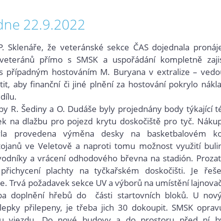
dne 22.9.2022
Sklenáře, že veteránské sekce ČAS dojednala proná
 veteránů přímo s SMSK a uspořádání kompletně zajis
 s případným hostováním M. Buryana v extralize – vedo
it, aby finanční či jiné plnění za hostování pokrylo nákl
dílu.
 R. Šediny a O. Dudáše byly projednány body týkající t
 na dlažbu pro pojezd krytu doskočiště pro tyč. Náku
yla provedena
výměna desky na basketbalovém ko
to
janů ve Veletově a naproti tomu možnost využití buli
odníky a vrácení odhodového břevna na stadión. Proza
přichycení plachty na tyčkařském doskočišti. Je řeš
če. Trvá požadavek
sekce UV a výborů na umístění lajnova
eba doplnění hřebů do části startovních bloků. U nov
epky přilepeny, je třeba jich 30 dokoupit. SMSK oprav
 u vjezdu. Do nové budovy a do prostoru před ní b