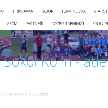
NKY
PŘÍPRAVKA
TÁBOR
TERMÍNOVKA
STATIST
ASCM
PARTNEŘI
ROZPIS TRÉNINKŮ
SPOLUP
J. Sokol Kolín - atle
 schůze výborů dne 22.9.2022