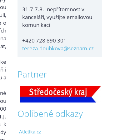
dou
31.7-7.8.- nepřítomnost v
lí,
kanceláři, využijte emailovou
e o
komunikaci
ích
 na
+420 728 890 301
at,
tereza-doubkova@seznam.cz
 ke
ň i
Partner
u a
ené
dou
800
Oblíbené odkazy
.J.
u k
ždy
Atletika.cz
 m,