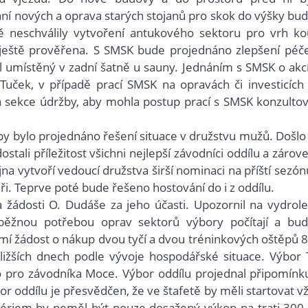
ní nových a oprava starých stojanů pro skok do výšky bu
 neschválily vytvoření antukového sektoru pro vrh kou
 ještě prověřena. S SMSK bude projednáno zlepšení péč
tůl umístěný v zadní šatně u sauny. Jednáním s SMSK o akc
Tuček, v případě prací SMSK na opravách či investicích
sekce údržby, aby mohla postup prací s SMSK konzultov
py bylo projednáno ř
ešení situace v družstvu mužů. Došlo
stali příležitost všichni nejlepší závodníci oddílu a zárove
jna vytvoří vedoucí družstva širší nominaci na příští sezón
néři. Teprve poté bude řešeno hostování do i z oddílu.
ádosti O. Dudáše za jeho účasti. Upozornil na
 v
ydrol
běžnou potřebou oprav sektorů výbory počítají a bu
mí žádost o nákup dvou tyčí a dvou tréninkových oštěpů 
ližších dnech podle vývoje hospodářské situace. Výbor T
 pro závodníka Moce. Výbor oddílu projednal připomínk
 oddílu je přesvědčen, že ve štafetě by měli startovat v
ritériem by neměl být pouze dosažený výkon na trati 300