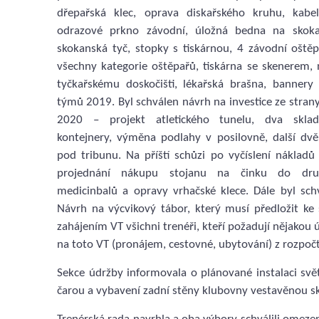
dřepařská klec, oprava diskařského kruhu, kabe
odrazové prkno závodní, úložná bedna na skoka
skokanská tyč, stopky s tiskárnou, 4 závodní ošt
všechny kategorie oštěpařů, tiskárna se skenerem, 
tyčkařskému doskočišti, lékařská brašna, bannery 
týmů 2019. Byl schválen návrh na investice ze stra
2020 – projekt atletického tunelu, dva skla
kontejnery, výměna podlahy v posilovně, další dvě
pod tribunu. Na příští schůzi po vyčíslení nákladů
projednání nákupu stojanu na činku do druh
medicinbalů a opravy vrhačské klece. Dále byl sch
Návrh na výcvikový tábor, který musí předložit ke 
zahájením VT všichni trenéři, kteří požadují nějakou
na toto VT (pronájem, cestovné, ubytování) z rozpočtu
Sekce údržby informovala o plánované instalaci svě
čarou a vybavení zadní stěny klubovny vestavěnou sk