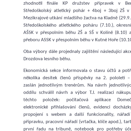
zhodnotil finále KP družstev přípravek v Ber
Středoškolský atletický pohár + 4boj + 3boj ZŠ v K
Mezikrajové utkání mladšího žactva na Kladně (29.9.),
Středoškolského atletického poháru (7.10.), okresn
AŠSK v přespolním běhu ZŠ a SŠ v Kolíně (8.10) a 
přeboru ASSK v přespolním běhu v Kutné Hoře (10.10
Oba výbory dále projednaly zajištění následující akc
Drozdova lesního běhu.
Ekonomická sekce informovala o stavu účtů a pot
několika desítek členů příspěvky na 2. pololetí
zaslán jednotlivým trenérům. Na návrh jednotlivý
oddílu schválil návrh a výbor T.J. realizaci náku
těchto položek: počítačová aplikace Domeček
elektronické přihlašování členů, evidenci docházk
propojení s webem a další funkcionality, nářad
přípravku, pracovní nářadí (vrtačka, klíče apod.), ta
první řadu na tribuně, notebook pro potřeby úče