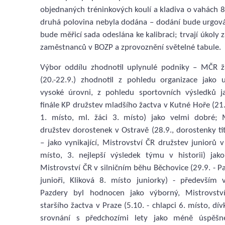
objednaných tréninkových koulí a kladiva o vahách 8,
druhá polovina nebyla dodána – dodání bude urgov
bude měřicí sada odeslána ke kalibraci; trvají úkoly z
zaměstnanců v BOZP a zprovoznění světelné tabule.
Výbor oddílu zhodnotil uplynulé podniky – MČR ž
(20.-22.9.) zhodnotil z pohledu organizace jako
vysoké úrovni, z pohledu sportovních výsledků 
finále KP družstev mladšího žactva v Kutné Hoře (21.
1. místo, ml. žáci 3. místo) jako velmi dobré; 
družstev dorostenek v Ostravě (28.9., dorostenky ti
– jako vynikající, Mistrovství ČR družstev juniorů v 
místo, 3. nejlepší výsledek týmu v historii) jak
Mistrovství ČR v silničním běhu Běchovice (29.9. - P
junioři, Kliková 8. místo juniorky) - předevší
Pazdery byl hodnocen jako výborný, Mistrovstv
staršího žactva v Praze (5.10. - chlapci 6. místo, dív
srovnání s předchozími lety jako méně úspěšn