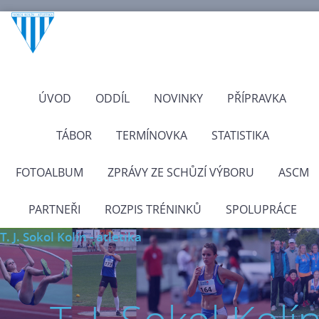
ÚVOD
ODDÍL
NOVINKY
PŘÍPRAVKA
TÁBOR
TERMÍNOVKA
STATISTIKA
FOTOALBUM
ZPRÁVY ZE SCHŮZÍ VÝBORU
ASCM
PARTNEŘI
ROZPIS TRÉNINKŮ
SPOLUPRÁCE
T. J. Sokol Kolín - atletika