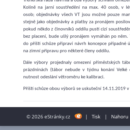
Trenérská rada navrhla a oba výbory schválili omeze
Kolíně na jarní soustředění na max. 40 osob, v l
osob; objednávky všech VT jsou možné pouze man
stejně jako objednávky a platby za pronájem posilo
pokud někdo z činovníků oddílu pustí cizí soustředě
bez placení, bude ušlý pronájem vymáhán po něm. 
do příští schůze připraví návrh koncepce případné 
na zimní přípravu pro některé členy oddílu.
Dále výbory projednaly omezení příměstských táb
prázdninách (tábor nebude v týdnu konání Velké 
nutnost odeslání větroměru ke kalibraci.
Příští schůze obou výborů se uskuteční 14.11.2019 v
© 2026 eStránky.cz
|
Tisk
|
Nahoru 