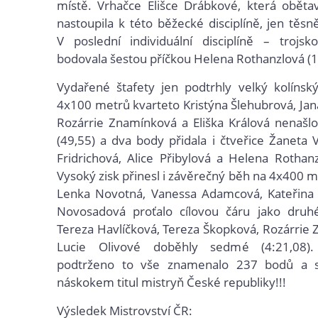
místě. Vrhačce Elišce Drábkové, která oběta
nastoupila k této běžecké disciplíně, jen těsn
V poslední individuální disciplíně – trojs
bodovala šestou příčkou Helena Rothanzlová (1
Vydařené štafety jen podtrhly velký kolínsk
4x100 metrů kvarteto Kristýna Šlehubrová, Jan
Rozárrie Znamínková a Eliška Králová nenašl
(49,55) a dva body přidala i čtveřice Žaneta 
Fridrichová, Alice Přibylová a Helena Rothanz
Vysoký zisk přinesl i závěrečný běh na 4x400 m
Lenka Novotná, Vanessa Adamcová, Kateřina T
Novosadová proťalo cílovou čáru jako druhé
Tereza Havlíčková, Tereza Škopková, Rozárrie
Lucie Olivové doběhly sedmé (4:21,08)
podtrženo to vše znamenalo 237 bodů a 
náskokem titul mistryň České republiky!!!
Výsledek Mistrovství ČR: