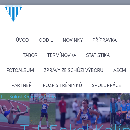
ÚVOD
ODDÍL
NOVINKY
PŘÍPRAVKA
TÁBOR
TERMÍNOVKA
STATISTIKA
FOTOALBUM
ZPRÁVY ZE SCHŮZÍ VÝBORU
ASCM
PARTNEŘI
ROZPIS TRÉNINKŮ
SPOLUPRÁCE
T. J. Sokol Kolín - atletika