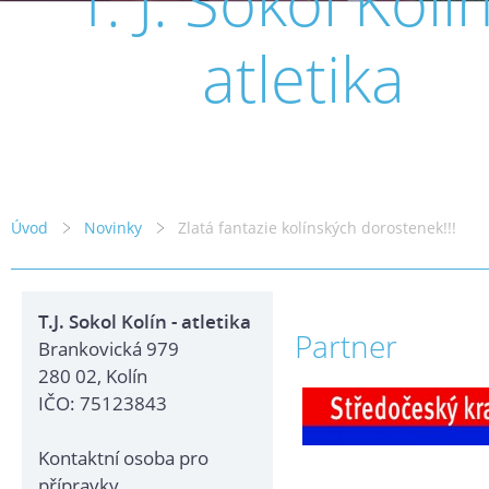
T. J. Sokol Kolín
atletika
Úvod
Novinky
Zlatá fantazie kolínských dorostenek!!!
T.J. Sokol Kolín - atletika
Partner
Brankovická 979
280 02, Kolín
IČO: 75123843
Kontaktní osoba pro
přípravky