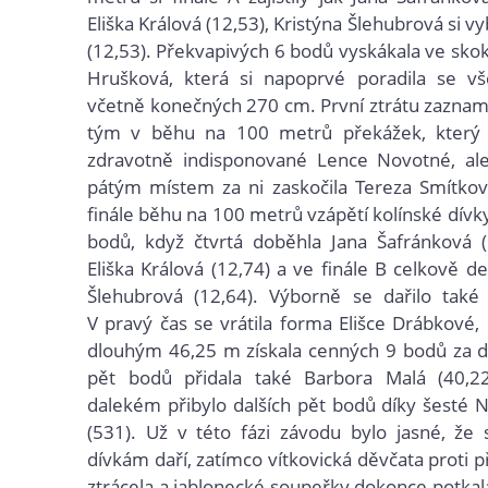
Eliška Králová (12,53), Kristýna Šlehubrová si vy
(12,53). Překvapivých 6 bodů vyskákala ve skok
Hrušková, která si napoprvé poradila se v
včetně konečných 270 cm. První ztrátu zaznam
tým v běhu na 100 metrů překážek, který 
zdravotně indisponované Lence Novotné, a
pátým místem za ni zaskočila Tereza Smítkov
finále běhu na 100 metrů vzápětí kolínské dívk
bodů, když čtvrtá doběhla Jana Šafránková (
Eliška Králová (12,74) a ve finále B celkově d
Šlehubrová (12,64). Výborně se dařilo také 
V pravý čas se vrátila forma Elišce Drábkové
dlouhým 46,25 m získala cenných 9 bodů za d
pět bodů přidala také Barbora Malá (40,2
dalekém přibylo dalších pět bodů díky šesté Na
(531). Už v této fázi závodu bylo jasné, že
dívkám daří, zatímco vítkovická děvčata proti
ztrácela a jablonecké soupeřky dokonce potkal