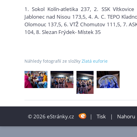
1. Sokol Kolín-atletika 237, 2. SSK Vítkovice
Jablonec nad Nisou 173,5, 4. A. C. TEPO Kladno
Olomouc 137,5, 6. VTŽ Chomutov 111,5, 7. ASK
104, 8. Slezan Frýdek- Místek 35
Náhledy fotografií ze složky
Zlatá euforie
© 2026 eStránky.cz
|
Tisk
|
Nahoru 