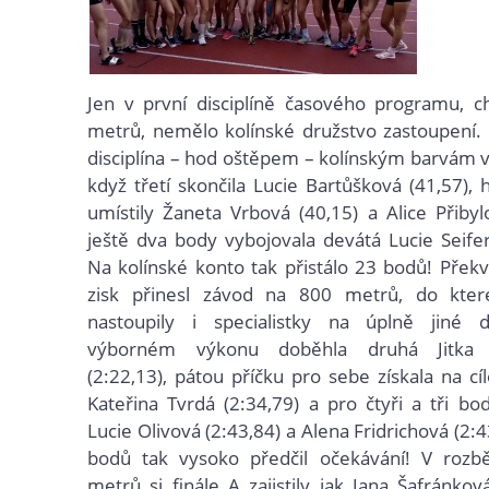
Jen v první disciplíně časového programu, c
metrů, nemělo kolínské družstvo zastoupení.
disciplína – hod oštěpem – kolínským barvám v
když třetí skončila Lucie Bartůšková (41,57), 
umístily Žaneta Vrbová (40,15) a Alice Přibyl
ještě dva body vybojovala devátá Lucie Seifer
Na kolínské konto tak přistálo 23 bodů! Přek
zisk přinesl závod na 800 metrů, do kte
nastoupily i specialistky na úplně jiné di
výborném výkonu doběhla druhá Jitka 
(2:22,13), pátou příčku pro sebe získala na cí
Kateřina Tvrdá (2:34,79) a pro čtyři a tři bo
Lucie Olivová (2:43,84) a Alena Fridrichová (2:4
bodů tak vysoko předčil očekávání! V rozb
metrů si finále A zajistily jak Jana Šafránkov