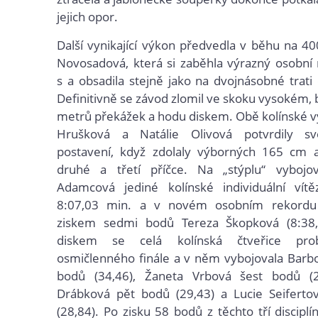
jejich opor.
Další vynikající výkon předvedla v běhu na 40
Novosadová, která si zaběhla výrazný osobní
s a obsadila stejně jako na dvojnásobné trati
Definitivně se závod zlomil ve skoku vysokém,
metrů překážek a hodu diskem. Obě kolínské v
Hrušková a Natálie Olivová potvrdily sv
postavení, když zdolaly výborných 165 cm a
druhé a třetí příčce. Na „stýplu“ vybojo
Adamcová jediné kolínské individuální vítě
8:07,03 min. a v novém osobním rekordu 
ziskem sedmi bodů Tereza Škopková (8:38
diskem se celá kolínská čtveřice pro
osmičlenného finále a v něm vybojovala Barb
bodů (34,46), Žaneta Vrbová šest bodů (29
Drábková pět bodů (29,43) a Lucie Seifertov
(28,84). Po zisku 58 bodů z těchto tří disciplí