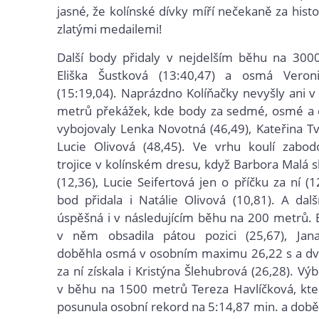
jasné, že kolínské dívky míří nečekaně za hist
zlatými medailemi!
Další body přidaly v nejdelším běhu na 300
Eliška Šustková (13:40,47) a osmá Veron
(15:19,04). Naprázdno Kolíňačky nevyšly ani 
metrů překážek, kde body za sedmé, osmé a 
vybojovaly Lenka Novotná (46,49), Kateřina Tv
Lucie Olivová (48,45). Ve vrhu koulí zabod
trojice v kolínském dresu, když Barbora Malá s
(12,36), Lucie Seifertová jen o příčku za ní (
bod přidala i Natálie Olivová (10,81). A další
úspěšná i v následujícím běhu na 200 metrů. E
v něm obsadila pátou pozici (25,67), Jan
doběhla osmá v osobním maximu 26,22 s a dv
za ní získala i Kristýna Šlehubrová (26,28). Vý
v běhu na 1500 metrů Tereza Havlíčková, kte
posunula osobní rekord na 5:14,87 min. a dob