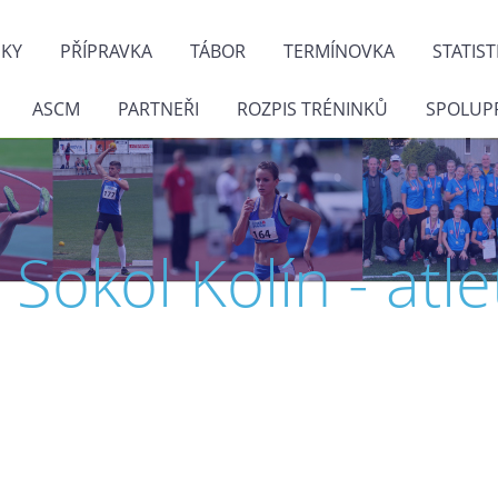
NKY
PŘÍPRAVKA
TÁBOR
TERMÍNOVKA
STATIST
ASCM
PARTNEŘI
ROZPIS TRÉNINKŮ
SPOLUP
J. Sokol Kolín - atle