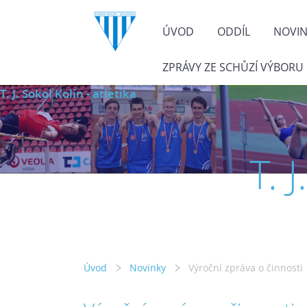
ÚVOD
ODDÍL
NOVI
ZPRÁVY ZE SCHŮZÍ VÝBORU
T. J. Sokol Kolín - atletika
T. 
Úvod
Novinky
Výroční zpráva o činnosti