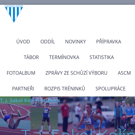
ÚVOD
ODDÍL
NOVINKY
PŘÍPRAVKA
TÁBOR
TERMÍNOVKA
STATISTIKA
FOTOALBUM
ZPRÁVY ZE SCHŮZÍ VÝBORU
ASCM
PARTNEŘI
ROZPIS TRÉNINKŮ
SPOLUPRÁCE
T. J. Sokol Kolín - atletika