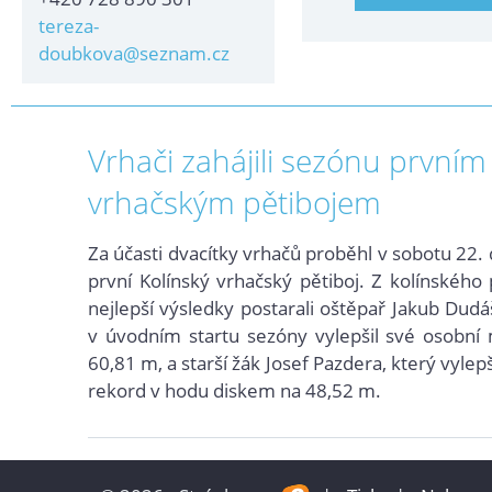
tereza-
doubkova@seznam.cz
Vrhači zahájili sezónu prvním
vrhačským pětibojem
Za účasti dvacítky vrhačů proběhl v sobotu 22.
první Kolínský vrhačský pětiboj. Z kolínského
nejlepší výsledky postarali oštěpař Jakub Dudá
v úvodním startu sezóny vylepšil své osobn
60,81 m, a starší žák Josef Pazdera, který vylepš
rekord v hodu diske
m na 48,52 m.