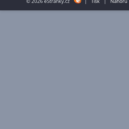
© 2026 eStránky.cz
|
Tisk
|
Nahoru 