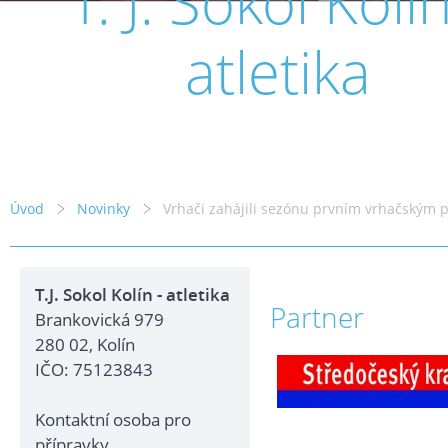
T. J. Sokol Kolín
atletika
Úvod
Novinky
Vrhači zahájili sezónu prvním vrhačským 
T.J. Sokol Kolín - atletika
Partner
Brankovická 979
280 02, Kolín
IČO: 75123843
Kontaktní osoba pro
přípravky