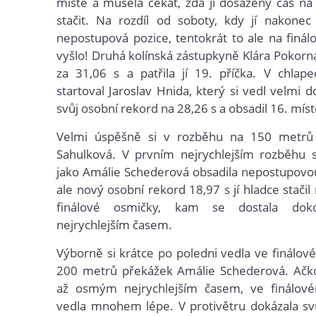
místě a musela čekat, zda jí dosažený čas n
stačit. Na rozdíl od soboty, kdy jí nakonec 
nepostupová pozice, tentokrát to ale na finá
vyšlo! Druhá kolínská zástupkyně Klára Pokorná
za 31,06 s a patřila jí 19. příčka. V chlape
startoval Jaroslav Hnida, který si vedl velmi d
svůj osobní rekord na 28,26 s a obsadil 16. míst
Velmi úspěšně si v rozběhu na 150 metrů
Sahulková. V prvním nejrychlejším rozběhu 
jako Amálie Schederová obsadila nepostupovou 
ale nový osobní rekord 18,97 s jí hladce stači
finálové osmičky, kam se dostala dok
nejrychlejším časem.
Výborně si krátce po poledni vedla ve finálo
200 metrů překážek Amálie Schederová. Ačkol
až osmým nejrychlejším časem, ve finálov
vedla mnohem lépe. V protivětru dokázala sv