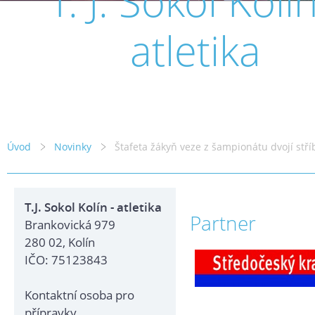
T. J. Sokol Kolín
atletika
Úvod
Novinky
Štafeta žákyň veze z šampionátu dvojí stří
T.J. Sokol Kolín - atletika
Partner
Brankovická 979
280 02, Kolín
IČO: 75123843
Kontaktní osoba pro
přípravky