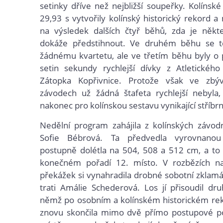
setinky dříve než nejbližší soupeřky. Kolínsk
29,93 s vytvořily kolínský historický rekord a
na výsledek dalších čtyř běhů, zda je někte
dokáže předstihnout. Ve druhém běhu se t
žádnému kvartetu, ale ve třetím běhu byly o
setin sekundy rychlejší dívky z Atletického
Zátopka Kopřivnice. Protože však ve zbýv
závodech už žádná štafeta rychlejší nebyla,
nakonec pro kolínskou sestavu vynikající stříbr
Nedělní program zahájila z kolínských závod
Sofie Bébrová. Ta předvedla vyrovnanou 
postupně dolétla na 504, 508 a 512 cm, a to
konečném pořadí 12. místo. V rozbězích 
překážek si vynahradila drobné sobotní zklamán
trati Amálie Schederová. Los jí přisoudil dr
němž po osobním a kolínském historickém rek
znovu skončila mimo dvě přímo postupové poz