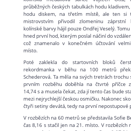
průběžných českých tabulkách hodu kladivem, 
hodu diskem, na třetím místě, ale ten si 
mistrovstvím přivodil zlomeninu záprstní 
kolínské barvy hájil pouze Ondřej Veselý. Tomu
hned první hod, kterým poslal náčiní do vzdále
což znamenalo v konečném účtování velmi
místo.
Poté zaklekla do startovních bloků čers
rekordmanka v běhu na 100 metrů přek
Schederová. Ta měla na svých tretrách trochu 
prvním rozběhu doběhla na čtvrté příčce 
14,74 s a musela čekat, zda jí tento čas bude st
mezi nejrychlejší českou osmičku. Nakonec sko
čtyři setiny devátá, tedy na první nepostupové 
V rozbězích na 60 metrů se představila Sofie B
čas 8,16 s stačil jen na 21. místo. V rozbězíc