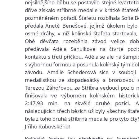
nejsilnějšího běhu se postavilo stejné kvartet
dříve získalo stříbrné medaile v krátké štafet
pozměněném pořadí. Štafetu rozbíhala Sofie B
předala Anetě Benešové, jejímž úkolem bylo
osmé dráhy, v níž kolínská štafeta startovala,
Obě děvčata rozeběhla závod velice do
předávala Adéle Sahulkové na čtvrté poz
kontaktu s třetí příčkou. Adéla se ale na šamp
s výbornou formou a posunula kolínský tým do
závodu. Amálie Schederová sice v souboji 
medailistkou ze stopadesátky a bronzovou 
Terezou Záhořovou ze Stříbra vedoucí pozici n
finišovala ve výborném kolínském histori
2:47,93 min. na skvělé druhé pozici. 
následujících třech bězích už byly všechny štaf
byla z toho druhá stříbrná medaile pro tyto čt
Jiřího Robovského!
Kolínské žactvo tak předvedlo na šampion