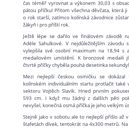
čas téměř vyrovnat a výkonem 30,03 s obsad
pátou příčku! Přitom všechna děvčata, která ji 
o rok starší, zatímco kolínská závodnice zůsta
žákyň i pro příští rok.
Ještě lépe se dařilo ve finálovém závodě 
Adéle Sahulkové. V nejdůležitějším závodu 
vylepšila své osobní maximum na 18,94 s a
medailovém umístění. K bronzové medaili j
čtvrté příčky chyběla pouhá desetinka sekundy
Mezi nejlepší českou osmičku se dokázal
kolínském individuálním startu protlačit také
sektoru Vojtěch Slavík. Hned prvním pokuse
593 cm. I když mu žádný z dalších pěti po
nevyšel, konečná osmá příčka je jeho velkým 
Stejně jako v sobotu ale to nejlepší přišlo až
štafetách dívek, tentokrát na 4x300 metrů. Na 