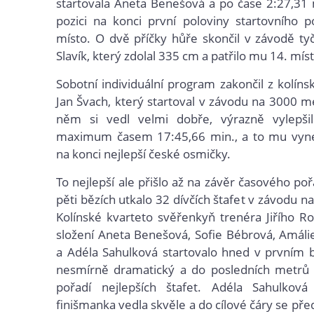
startovala Aneta Benešová a po čase 2:27,31 
pozici na konci první poloviny startovního p
místo. O dvě příčky hůře skončil v závodě ty
Slavík, který zdolal 335 cm a patřilo mu 14. míst
Sobotní individuální program zakončil z kolín
Jan Švach, který startoval v závodu na 3000 m
něm si vedl velmi dobře, výrazně vylepši
maximum časem 17:45,66 min., a to mu vyne
na konci nejlepší české osmičky.
To nejlepší ale přišlo až na závěr časového po
pěti bězích utkalo 32 dívčích štafet v závodu 
Kolínské kvarteto svěřenkyň trenéra Jiřího 
složení Aneta Benešová, Sofie Bébrová, Amál
a Adéla Sahulková startovalo hned v prvním 
nesmírně dramatický a do posledních metrů 
pořadí nejlepších štafet. Adéla Sahulková
finišmanka vedla skvěle a do cílové čáry se pře