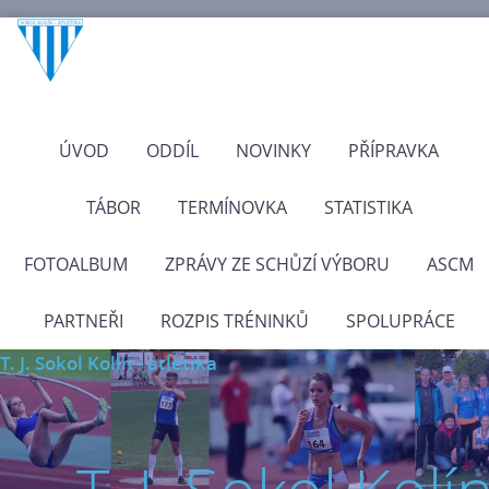
ÚVOD
ODDÍL
NOVINKY
PŘÍPRAVKA
TÁBOR
TERMÍNOVKA
STATISTIKA
FOTOALBUM
ZPRÁVY ZE SCHŮZÍ VÝBORU
ASCM
PARTNEŘI
ROZPIS TRÉNINKŮ
SPOLUPRÁCE
T. J. Sokol Kolín - atletika