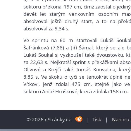
sektoru překonal 197 cm, čímž zaostal o jediný
devět let starým venkovním osobním ma
absolvoval ještě druhý start, a to na překá
absolvoval za 9,34 s.
Ve sprintu na 60 m startovali Lukáš Soukal 
Šafránková (7,88) a Jiří Šámal, který se ale b
Lukáš Soukal si vyzkoušel také dvoustovku, k
za 22,63 s. Nejkratší sprint s překážkami abs
Olivové a Krejči také Tomáš Konvalina, kter
8,85 s. Ve skoku o tyči se tentokrát úplně ne
Vítkovi, jenž zdolal 475 cm, stejně jako v
sektoru Anitě Hruškové, která zdolala 158 cm.
© 2026 eStránky.cz
|
Tisk
|
Nahoru 