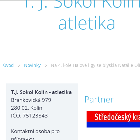
T. J. Sokol Kolín
atletika
Úvod
Novinky
Na 4. kole Halové ligy se blýskla Natálie Ol
T.J. Sokol Kolín - atletika
Partner
Brankovická 979
280 02, Kolín
IČO: 75123843
Kontaktní osoba pro
přípravky