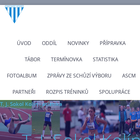
ÚVOD
ODDÍL
NOVINKY
PŘÍPRAVKA
TÁBOR
TERMÍNOVKA
STATISTIKA
FOTOALBUM
ZPRÁVY ZE SCHŮZÍ VÝBORU
ASCM
PARTNEŘI
ROZPIS TRÉNINKŮ
SPOLUPRÁCE
T. J. Sokol Kolín - atletika