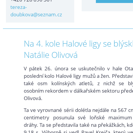
tereza-
doubkova@seznam.cz
Na 4. kole Halové ligy se blýsk
Natálie Olivová
V pátek 26. února se uskutečnilo v hale Ota
poslední kolo Halové ligy mužů a žen. Představ
také osm
kolínských atletů, z nichž se b
osobním rekordem v dálkařském sektoru přede
Olivová.
Ta ve vyrovnané sérii dolétla nejdále na 567 c
centimetry posunula své loňské maximum
dráhy. Ta se představila také na překážkách, k
9,18 s. Výborně si vedl Pavel Krejča, který 