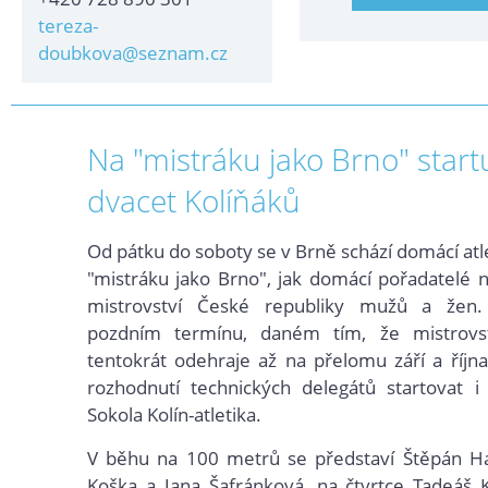
tereza-
doubkova@seznam.cz
Na "mistráku jako Brno" start
dvacet Kolíňáků
Od pátku do soboty se v Brně schází domácí atle
"mistráku jako Brno", jak domácí pořadatelé na
mistrovství České republiky mužů a žen.
pozdním termínu, daném tím, že mistrovs
tentokrát odehraje až na přelomu září a říjn
rozhodnutí technických delegátů startovat i 
Sokola Kolín-atletika.
V běhu na 100 metrů se představí Štěpán H
Koška a Jana Šafránková, na čtvrtce Tadeáš 