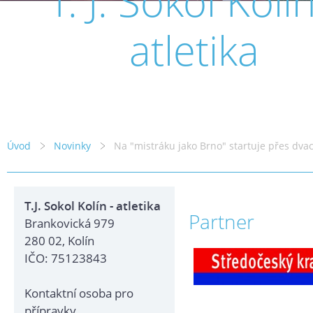
T. J. Sokol Kolín
atletika
Úvod
Novinky
Na "mistráku jako Brno" startuje přes dva
T.J. Sokol Kolín - atletika
Partner
Brankovická 979
280 02, Kolín
IČO: 75123843
Kontaktní osoba pro
přípravky