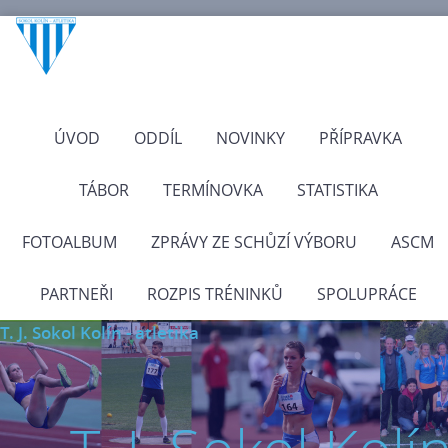
ÚVOD
ODDÍL
NOVINKY
PŘÍPRAVKA
TÁBOR
TERMÍNOVKA
STATISTIKA
FOTOALBUM
ZPRÁVY ZE SCHŮZÍ VÝBORU
ASCM
PARTNEŘI
ROZPIS TRÉNINKŮ
SPOLUPRÁCE
T. J. Sokol Kolín - atletika