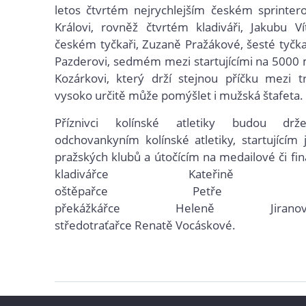
letos čtvrtém nejrychlejším českém sprinter
Královi, rovněž čtvrtém kladiváři, Jakubu V
českém tyčkaři, Zuzaně Pražákové, šesté tyč
Pazderovi, sedmém mezi startujícími na 5000 
Kozárkovi, který drží stejnou příčku mezi t
vysoko určitě může pomýšlet i mužská štafeta.
Příznivci kolínské atletiky budou dr
odchovankyním kolínské atletiky, startujícím 
pražských klubů a útočícím n
a medailové či fi
kladivářce Kateřině Šafr
oštěpařce Petře Andre
překážkářce Heleně Jir
středotraťařce Renatě Vocáskové.