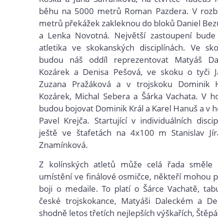
běhu na 5000 metrů Roman Pazdera. V rozb
metrů překážek zakleknou do bloků Daniel Bezuc
a Lenka Novotná. Největší zastoupení bude 
atletika ve skokanských disciplínách. Ve s
budou náš oddíl reprezentovat Matyáš Da
Kozárek a Denisa Pešová, ve skoku o tyči J
Zuzana Pražáková a v trojskoku Dominik 
Kozárek, Michal Sebera a Šárka Vachata. V h
budou bojovat Dominik Král a Karel Hanuš a v
Pavel Krejča. Startující v individuálních disci
ještě ve štafetách na 4x100 m Stanislav Jír
Znamínková.
Z kolínských atletů může celá řada směle
umístění ve finálové osmičce, někteří mohou po
boji o medaile. To platí o Šárce Vachatě, ta
české trojskokance, Matyáši Daleckém a De
shodně letos třetích nejlepších výškařích, Ště