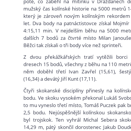
poté, co zaběhl na mítinku v Drážďanech dr
mužský čas kolínské historie na 5000 metrů 1
který je zároveň novým kolínským rekorde
let. Dva body na patnáctistovce získal Mojmír 
4:15,11 min. V nejdelším běhu na 5000 metr
dalších 7 bodů za čtvrté místo Milan Janouše
Běžci tak získali o tři body více než sprinteři.
Z dvou překážkářských tratí vytěžili borci 
dresech 15 bodů, všechny z běhu na 110 metr
něm doběhl třetí Ivan Zavřel (15,61), šest
(16,34) a devátý Jiří Kunt (17,11).
Čtyři skokanské disciplíny přinesly na kolíns
bodu. Ve skoku vysokém překonal Lukáš Svob
to mu vyneslo třetí místo, Tomáš Puczek pak b
2,5 bodu. Nejúspěšnější kolínskou skokansko
byl trojskok. Ten vyhrál Michal Sebera sk
14,29 m, pátý skončil dorostenec Jakub Dou