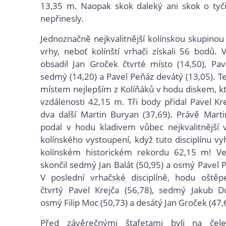
13,35 m. Naopak skok daleký ani skok o tyč
nepřinesly.
Jednoznačně nejkvalitnější kolínskou skupinou 
vrhy, neboť kolínští vrhači získali 56 bodů. 
obsadil Jan Groček čtvrté místo (14,50), Pav
sedmý (14,20) a Pavel Peňáz devátý (13,05). T
místem nejlepším z Kolíňáků v hodu diskem, kt
vzdálenosti 42,15 m. Tři body přidal Pavel Kre
dva další Martin Buryan (37,69). Právě Mart
podal v hodu kladivem vůbec nejkvalitnější 
kolínského vystoupení, když tuto disciplínu v
kolínském historickém rekordu 62,15 m! Ve 
skončil sedmý Jan Balát (50,95) a osmý Pavel P
V poslední vrhačské disciplíně, hodu oštěp
čtvrtý Pavel Krejča (56,78), sedmý Jakub Du
osmý Filip Moc (50,73) a desátý Jan Groček (47,
Před závěrečnými štafetami byli na čel