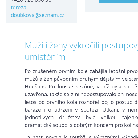
tereza-
doubkova@seznam.cz
Muži i ženy vykročili postupo
umístěním
Po zrušeném prvním kole zahájila letošní prvo
mužů a žen původním druhým dějstvím ve star
Houštce. Po loňské sezóně, v níž byla soutě
uzavřena, takže se z ní nepostupovalo ani nese
letos od prvního kola rozhořel boj o postup d
baráže i o udržení v soutěži. Utkání, v n
ěm
jednotlivých družstev byla velkou tajenk
dramatický souboj s dobrým koncem pro kolíns
Ta nastupovala k soutěži s výraznými výpadk