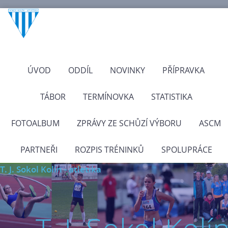
ÚVOD
ODDÍL
NOVINKY
PŘÍPRAVKA
TÁBOR
TERMÍNOVKA
STATISTIKA
FOTOALBUM
ZPRÁVY ZE SCHŮZÍ VÝBORU
ASCM
PARTNEŘI
ROZPIS TRÉNINKŮ
SPOLUPRÁCE
T. J. Sokol Kolín - atletika