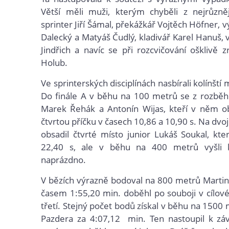
Větší měli muži, kterým chyběli z nejrůzně
sprinter Jiří Šámal, překážkář Vojtěch Höfner, 
Dalecký a Matyáš Čudlý, kladivář Karel Hanuš, 
Jindřich a navíc se při rozcvičování ošklivě z
Holub.
Ve sprinterských disciplínách nasbírali kolínští
Do finále A v běhu na 100 metrů se z rozběh
Marek Řehák a Antonín Wijas, kteří v něm obs
čtvrtou příčku v časech 10,86 a 10,90 s. Na dvo
obsadil čtvrté místo junior Lukáš Soukal, kte
22,40 s, ale v běhu na 400 metrů vyšli k
naprázdno.
V bězích výrazně bodoval na 800 metrů Martin
časem 1:55,20 min. doběhl po souboji v cílové
třetí. Stejný počet bodů získal v běhu na 150
Pazdera za 4:07,12 min. Ten nastoupil k zá