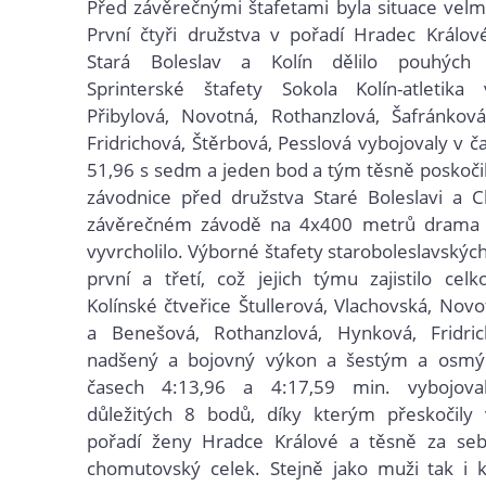
Před závěrečnými štafetami byla situace velm
První čtyři družstva v pořadí Hradec Králov
Stará Boleslav a Kolín dělilo pouhých
Sprinterské štafety Sokola Kolín-atletika
Přibylová, Novotná, Rothanzlová, Šafránkov
Fridrichová, Štěrbová, Pesslová vybojovaly v č
51,96 s sedm a jeden bod a tým těsně poskoči
závodnice před družstva Staré Boleslavi a 
závěrečném závodě na 4x400 metrů drama 
vyvrcholilo. Výborné štafety staroboleslavskýc
první a třetí, což jejich týmu zajistilo celko
Kolínské čtveřice Štullerová, Vlachovská, Novo
a Benešová, Rothanzlová, Hynková, Fridri
nadšený a bojovný výkon a šestým a osm
časech 4:13,96 a 4:17,59 min. vybojova
důležitých 8 bodů, díky kterým přeskočil
pořadí ženy Hradce Králové a těsně za seb
chomutovský celek. Stejně jako muži tak i k