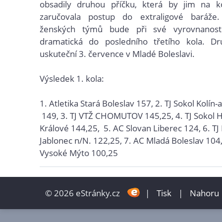
obsadily druhou příčku, která by jim na k
zaručovala postup do extraligové baráže
ženských týmů bude při své vyrovnanosti
dramatická do posledního třetího kola. D
uskuteční 3. července v Mladé Boleslavi.
Výsledek 1. kola:
1.
Atletika Stará Boleslav 157, 2.
TJ Sokol Kolín-a
 1
49, 3.
TJ VTŽ CHOMUTOV 145,25, 4.
TJ Sokol 
Králové 144,25, 5.
AC Slovan Liberec 124, 6.
TJ
Jablonec n/N. 122,25, 7.
AC Mladá Boleslav 104,
Vysoké Mýto 100,25
© 2026 eStránky.cz
|
Tisk
|
Nahoru 