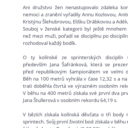
Ani družstvo žen nenastupovalo zdaleka kom
nemoci a zranění vyřadily Annu Kozlovou, Ani
Kristýnu Šlehubrovou, Elišku Drábkovou a Adél
Souboj v ženské kategorii byl ještě mnohem 
než mezi muži, pořadí se disciplínu po disciplí
rozhodoval každý bodík.
O ty kolínské ze sprinterských disciplín 
především Jana Šafránková, která se prezen
před republikovým šampionátem ve velmi 
Běh na 100 metrů vyhrála v čase 12,32 s a n
trati doběhla čtvrtá ve výrazném osobním rek
V běhu na 400 metrů získala své první dva pr
Jana Štullerová v osobním rekordu 64,19 s.
V bězích získala kolínská děvčata o tři bod
sprintech. Svůj první životní bod získala v běh