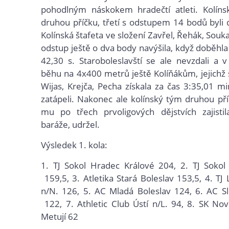
pohodlným náskokem hradečtí atleti. Kolíns
druhou příčku, třetí s odstupem 14 bodů byli d
Kolínská štafeta ve složení Zavřel, Řehák, Souka
odstup ještě o dva body navýšila, když doběhla
42,30 s. Staroboleslavští se ale nevzdali a
běhu na 4x400 metrů ještě Kolíňákům, jejichž 
Wijas, Krejča, Pecha získala za čas 3:35,01 mi
zatápeli. Nakonec ale kolínský tým druhou pří
mu po třech prvoligových dějstvích zajisti
baráže, udržel.
Výsledek 1. kola:
1.
TJ Sokol Hradec Králové
204, 2.
TJ Sokol 
159,5, 3.
Atletika Stará Boleslav 153,5, 4.
TJ 
n/N. 126, 5.
AC Mladá Boleslav 124, 6.
AC Sl
122, 7.
Athletic Club Ústí n/L. 94, 8.
SK Nov
Metují
62