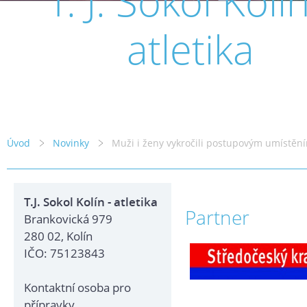
T. J. Sokol Kolín
atletika
Úvod
Novinky
Muži i ženy vykročili postupovým umístěn
T.J. Sokol Kolín - atletika
Partner
Brankovická 979
280 02, Kolín
IČO: 75123843
Kontaktní osoba pro
přípravky