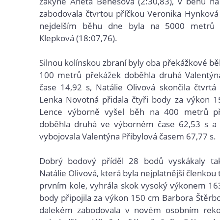
žákyně Aneta Benešová (2:30,83), v běhu n
zabodovala čtvrtou příčkou Veronika Hynková 
nejdelším běhu dne byla na 5000 metrů d
Klepková (18:07,76).
Silnou kolínskou zbraní byly oba překážkové bě
100 metrů překážek doběhla druhá Valentýna
čase 14,92 s, Natálie Olivová skončila čtvrtá
Lenka Novotná přidala čtyři body za výkon 1
Lence výborně vyšel běh na 400 metrů př
doběhla druhá ve výborném čase 62,53 s a 
vybojovala Valentýna Přibylová časem 67,77 s.
Dobrý bodový příděl 28 bodů vyskákaly ta
Natálie Olivová, která byla nejplatnější členko
prvním kole, vyhrála skok vysoký výkonem 163 
body připojila za výkon 150 cm Barbora Štěrb
dalekém zabodovala v novém osobním rek