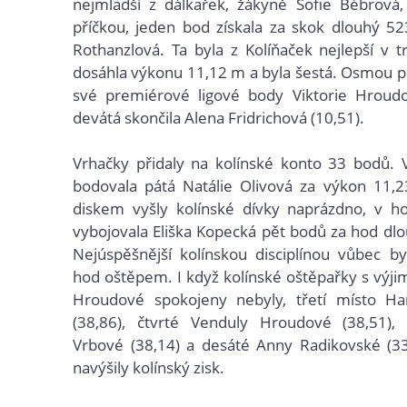
nejmladší z dálkařek, žákyně Sofie Bébrová
příčkou, jeden bod získala za skok dlouhý 5
Rothanzlová. Ta byla z Kolíňaček nejlepší v t
dosáhla výkonu 11,12 m a byla šestá. Osmou př
své premiérové ligové body Viktorie Hroudo
devátá skončila Alena Fridrichová (10,51).
Vrhačky přidaly na kolínské konto 33 bodů. 
bodovala pátá Natálie Olivová za výkon 11,
diskem vyšly kolínské dívky naprázdno, v h
vybojovala Eliška Kopecká pět bodů za hod dl
Nejúspěšnější kolínskou disciplínou vůbec byl
hod oštěpem. I když kolínské oštěpařky s výj
Hroudové spokojeny nebyly, třetí místo H
(38,86), čtvrté Venduly Hroudové (38,51),
Vrbové (38,14) a desáté Anny Radikovské (33
navýšily kolínský zisk.