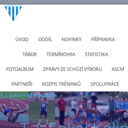
ÚVOD
ODDÍL
NOVINKY
PŘÍPRAVKA
TÁBOR
TERMÍNOVKA
STATISTIKA
FOTOALBUM
ZPRÁVY ZE SCHŮZÍ VÝBORU
ASCM
PARTNEŘI
ROZPIS TRÉNINKŮ
SPOLUPRÁCE
T. J. Sokol Kolín - atletika