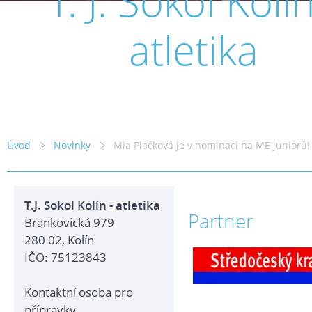
T. J. Sokol Kolín
atletika
Úvod
Novinky
Mia Plačková je v nominaci na ME juniorů!
T.J. Sokol Kolín - atletika
Partner
Brankovická 979
280 02, Kolín
IČO: 75123843
Kontaktní osoba pro
přípravky