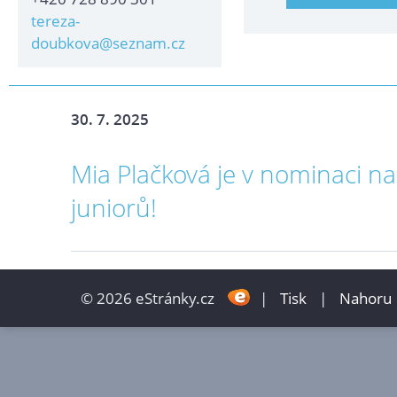
tereza-
doubkova@seznam.cz
30. 7. 2025
Mia Plačková je v nominaci n
juniorů!
© 2026 eStránky.cz
|
Tisk
|
Nahoru 