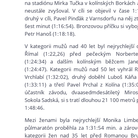
na stadiónu Mirka Tučka v kolínských Borkách 
neustále zvyšoval. V cíli se objevil v čase 1
druhý v cíli, Pavel Pinďák z Varnsdorfu na něj z
šest minut (1:16:54). Bronzovou příčku si vybo
Petr Hanoš (1:18:18).
V kategorii mužů nad 40 let byl nejrychlejší
Římal (1:22,26) před pečeckým Norber
(1:24:34) a dalším kolínským běžcem Ja
(1:24:47). Kategorii mužů nad 50 let vyhrál
Vrchlabí (1:32:02), druhý doběhl Luboš Káňa 
(1:33:11) a třetí Pavel Prchal z Kolína (1:35:
účastník závodu, dvaasedmdesátiletý Miro
Sokola Sadská, si s tratí dlouhou 21 100 metrů 
1:48:46.
Mezi ženami byla nejrychlejší Monika Limbe
půlmaratón proběhla za 1:31:54 min. a zárove
kategorii žen nad 35 let před
Romanou Bru