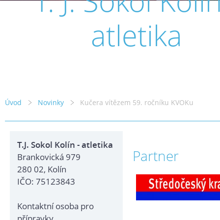
T. J. Sokol Kolín
atletika
Úvod
Novinky
Kučera vítězem 59. ročníku KVOKu
T.J. Sokol Kolín - atletika
Partner
Brankovická 979
280 02, Kolín
IČO: 75123843
Kontaktní osoba pro
přípravky