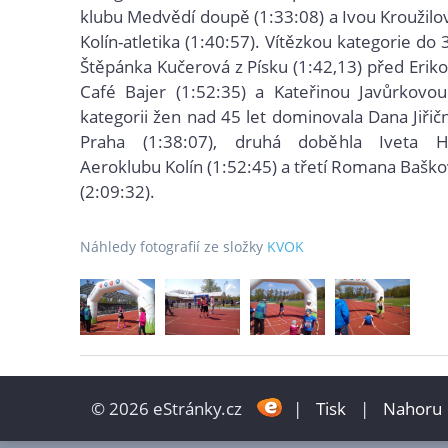
klubu Medvědí doupě (1:33:08) a Ivou Kroužilo
Kolín-atletika (1:40:57). Vítězkou kategorie do 3
Štěpánka Kučerová z Písku (1:42,13) před Eriko
Café Bajer (1:52:35) a Kateřinou Javůrkovou
kategorii žen nad 45 let dominovala Dana Jiři
Praha (1:38:07), druhá doběhla Iveta 
Aeroklubu Kolín (1:52:45) a třetí Romana Bašk
(2:09:32).
Náhledy fotografií ze složky
KVOK
© 2026 eStránky.cz
|
Tisk
|
Nahoru 