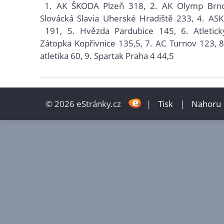
1.
AK ŠKODA Plzeň
318, 2.
AK Olymp Brno
Slovácká Slavia Uherské Hradiště
233, 4.
ASK
191, 5.
Hvězda Pardubice 145, 6.
Atletic
Zátopka Kopřivnice
135,5, 7.
AC Turnov 123, 8
atletika
60, 9.
Spartak Praha 4
44,5
© 2026 eStránky.cz
|
Tisk
|
Nahoru 