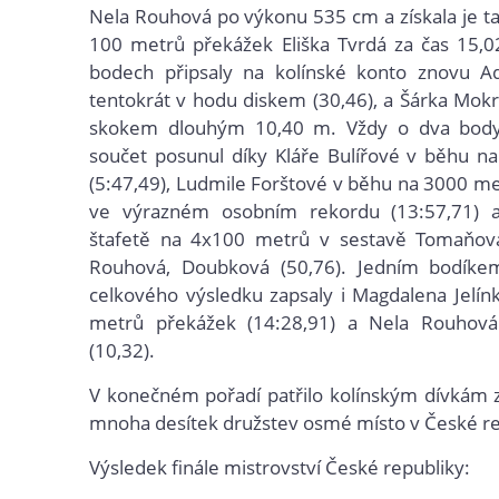
Nela Rouhová po výkonu 535 cm a získala je t
100 metrů překážek Eliška Tvrdá za čas 15,0
bodech připsaly na kolínské konto znovu Ad
tentokrát v hodu diskem (30,46), a Šárka Mokr
skokem dlouhým 10,40 m. Vždy o dva body
součet posunul díky Kláře Bulířové v běhu n
(5:47,49), Ludmile Forštové v běhu na 3000 m
ve výrazném osobním rekordu (13:57,71) a
štafetě na 4x100 metrů v sestavě Tomaňová
Rouhová, Doubková (50,76). Jedním bodík
celkového výsledku zapsaly i Magdalena Jelí
metrů překážek (14:28,91) a Nela Rouhová
(10,32).
V konečném pořadí patřilo kolínským dívkám 
mnoha desítek družstev osmé místo v České re
Výsledek finále mistrovství České republiky: