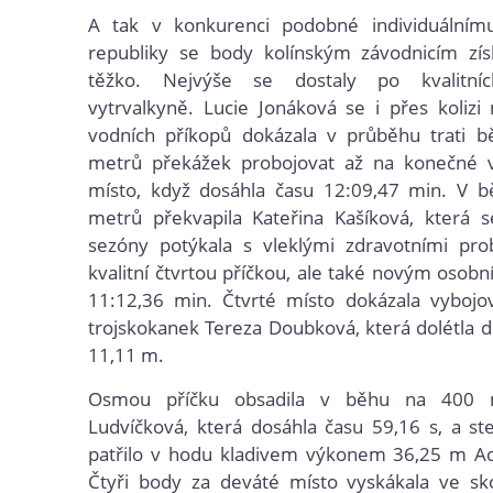
A tak v konkurenci podobné individuálnímu
republiky se body kolínským závodnicím získ
těžko. Nejvýše se dostaly po kvalitní
vytrvalkyně. Lucie Jonáková se i přes koliz
vodních příkopů dokázala v průběhu trati 
metrů překážek probojovat až na konečné v
místo, když dosáhla času 12:09,47 min. V 
metrů překvapila Kateřina Kašíková, která 
sezóny potýkala s vleklými zdravotními pro
kvalitní čtvrtou příčkou, ale také novým oso
11:12,36 min. Čtvrté místo dokázala vybojo
trojskokanek Tereza Doubková, která dolétla d
11,11 m.
Osmou příčku obsadila v běhu na 400 
Ludvíčková, která dosáhla času 59,16 s, a st
patřilo v hodu kladivem výkonem 36,25 m Ad
Čtyři body za deváté místo vyskákala ve s