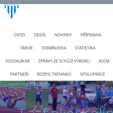
ÚVOD
ODDÍL
NOVINKY
PŘÍPRAVKA
TÁBOR
TERMÍNOVKA
STATISTIKA
FOTOALBUM
ZPRÁVY ZE SCHŮZÍ VÝBORU
ASCM
PARTNEŘI
ROZPIS TRÉNINKŮ
SPOLUPRÁCE
T. J. Sokol Kolín - atletika