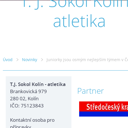
T. J. Sokol Kolín
atletika
Úvod
Novinky
Juniorky jsou osmým nejlepším týmem v Č
T.J. Sokol Kolín - atletika
Partner
Brankovická 979
280 02, Kolín
IČO: 75123843
Kontaktní osoba pro
přípravky