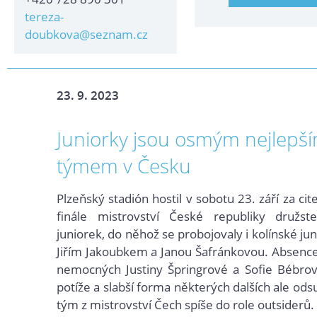
tereza-
doubkova@seznam.cz
23. 9. 2023
Juniorky jsou osmým nejlepš
týmem v Česku
Plzeňský stadión hostil v sobotu 23. září za ci
finále mistrovství České republiky družst
juniorek, do něhož se probojovaly i kolínské j
Jiřím Jakoubkem a Janou Šafránkovou. Absenc
nemocných Justiny Špringrové a Sofie Bébrov
potíže a slabší forma některých dalších ale ods
tým z mistrovství Čech spíše do role outsiderů.