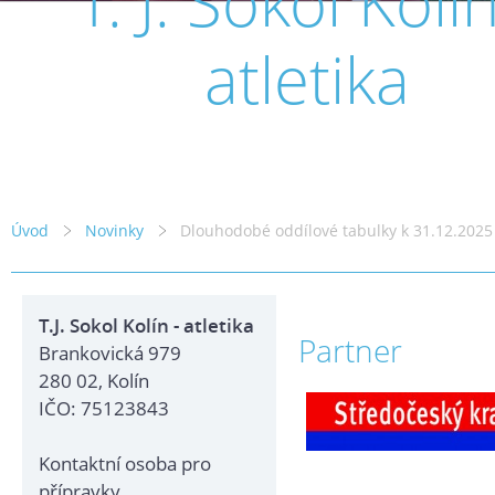
T. J. Sokol Kolín
atletika
Úvod
Novinky
Dlouhodobé oddílové tabulky k 31.12.2025
T.J. Sokol Kolín - atletika
Partner
Brankovická 979
280 02, Kolín
IČO: 75123843
Kontaktní osoba pro
přípravky