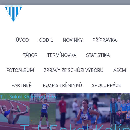
ÚVOD
ODDÍL
NOVINKY
PŘÍPRAVKA
TÁBOR
TERMÍNOVKA
STATISTIKA
FOTOALBUM
ZPRÁVY ZE SCHŮZÍ VÝBORU
ASCM
PARTNEŘI
ROZPIS TRÉNINKŮ
SPOLUPRÁCE
T. J. Sokol Kolín - atletika