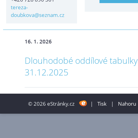
tereza-
doubkova@seznam.cz
16. 1. 2026
Dlouhodobé oddílové tabulky
31.12.2025
© 2026 eStránky.cz
|
Tisk
|
Nahoru 