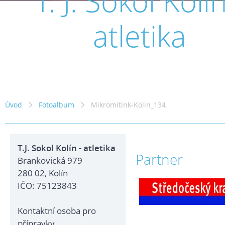
T. J. Sokol Kolín
atletika
Úvod
Fotoalbum
Mikromitink-Kolin_134
T.J. Sokol Kolín - atletika
Partner
Brankovická 979
280 02, Kolín
IČO: 75123843
Kontaktní osoba pro
přípravky