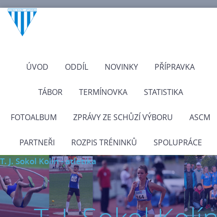
ÚVOD
ODDÍL
NOVINKY
PŘÍPRAVKA
TÁBOR
TERMÍNOVKA
STATISTIKA
FOTOALBUM
ZPRÁVY ZE SCHŮZÍ VÝBORU
ASCM
PARTNEŘI
ROZPIS TRÉNINKŮ
SPOLUPRÁCE
T. J. Sokol Kolín - atletika