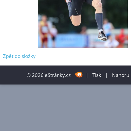
Zpět do složky
© 2026 eStránky.cz
|
Tisk
|
Nahoru 