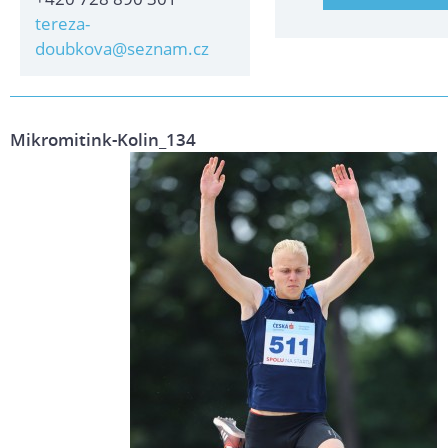
tereza-
doubkova@seznam.cz
Mikromitink-Kolin_134