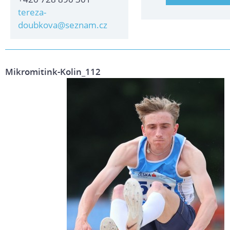
tereza-
doubkova@seznam.cz
Mikromitink-Kolin_112