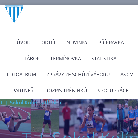
ÚVOD
ODDÍL
NOVINKY
PŘÍPRAVKA
TÁBOR
TERMÍNOVKA
STATISTIKA
FOTOALBUM
ZPRÁVY ZE SCHŮZÍ VÝBORU
ASCM
PARTNEŘI
ROZPIS TRÉNINKŮ
SPOLUPRÁCE
T. J. Sokol Kolín - atletika