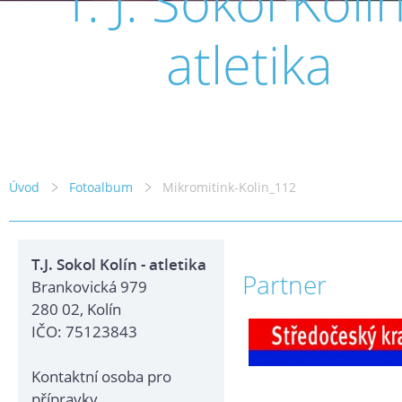
T. J. Sokol Kolín
atletika
Úvod
Fotoalbum
Mikromitink-Kolin_112
T.J. Sokol Kolín - atletika
Partner
Brankovická 979
280 02, Kolín
IČO: 75123843
Kontaktní osoba pro
přípravky