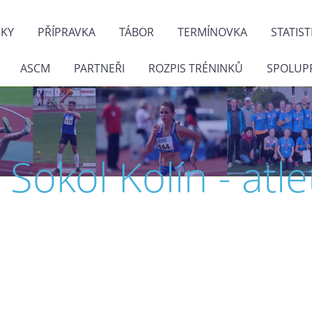
NKY
PŘÍPRAVKA
TÁBOR
TERMÍNOVKA
STATIST
ASCM
PARTNEŘI
ROZPIS TRÉNINKŮ
SPOLUP
J. Sokol Kolín - atle