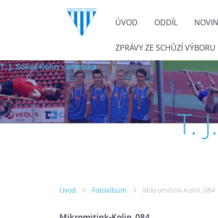
ÚVOD
ODDÍL
NOVI
ZPRÁVY ZE SCHŮZÍ VÝBORU
T. J. Sokol Kolín - atletika
T. 
Úvod
Fotoalbum
Mikromitink-Kolin_084
Mikromitink-Kolin_084