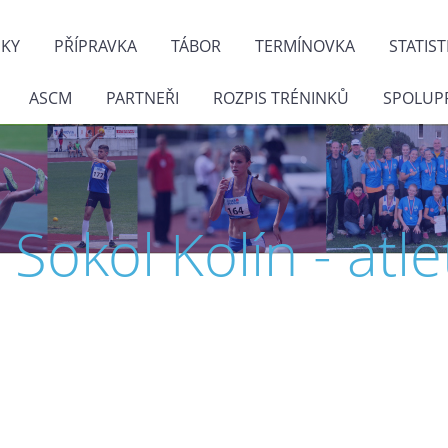
NKY
PŘÍPRAVKA
TÁBOR
TERMÍNOVKA
STATIST
ASCM
PARTNEŘI
ROZPIS TRÉNINKŮ
SPOLUP
J. Sokol Kolín - atle