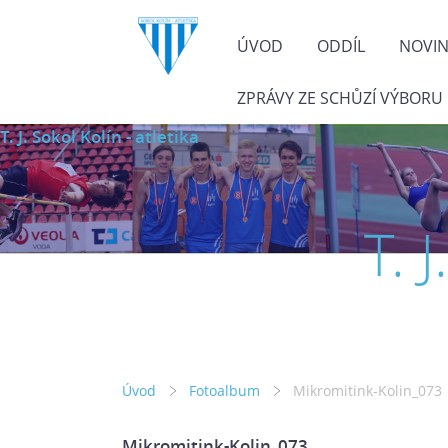
ÚVOD
ODDÍL
NOVI
ZPRÁVY ZE SCHŮZÍ VÝBORU
T. J. Sokol Kolín - atletika
T. 
Úvod
Fotoalbum
Mikromitink-Kolin_073
Mikromitink-Kolin_073