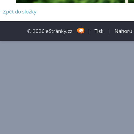
Zpět do složky
© 2026 eStránky.cz
|
Tisk
|
Nahoru 