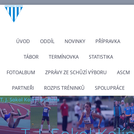
ÚVOD
ODDÍL
NOVINKY
PŘÍPRAVKA
TÁBOR
TERMÍNOVKA
STATISTIKA
FOTOALBUM
ZPRÁVY ZE SCHŮZÍ VÝBORU
ASCM
PARTNEŘI
ROZPIS TRÉNINKŮ
SPOLUPRÁCE
T. J. Sokol Kolín - atletika