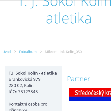
T. J. Sokol Kolín
atletika
Úvod
Fotoalbum
Mikromitink-Kolin_050
T.J. Sokol Kolín - atletika
Partner
Brankovická 979
280 02, Kolín
IČO: 75123843
Kontaktní osoba pro
přípravky