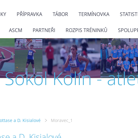
NKY
PŘÍPRAVKA
TÁBOR
TERMÍNOVKA
STATIST
ASCM
PARTNEŘI
ROZPIS TRÉNINKŮ
SPOLUP
J. Sokol Kolín - atle
Kottase a D. Kisialové
Moravec_1
ase a D. Kisialové