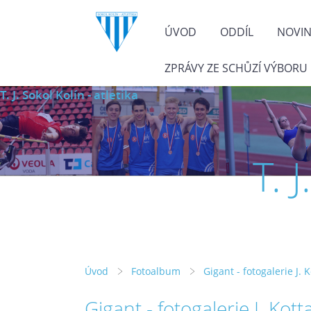
ÚVOD
ODDÍL
NOVI
ZPRÁVY ZE SCHŮZÍ VÝBORU
T. J. Sokol Kolín - atletika
T. 
Úvod
Fotoalbum
Gigant - fotogalerie J. 
Gigant - fotogalerie J. Kott