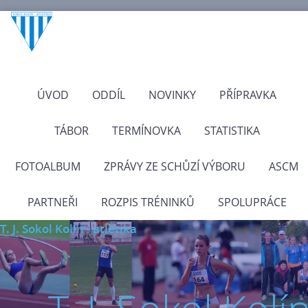
ÚVOD
ODDÍL
NOVINKY
PŘÍPRAVKA
TÁBOR
TERMÍNOVKA
STATISTIKA
FOTOALBUM
ZPRÁVY ZE SCHŮZÍ VÝBORU
ASCM
PARTNEŘI
ROZPIS TRÉNINKŮ
SPOLUPRÁCE
T. J. Sokol Kolín - atletika