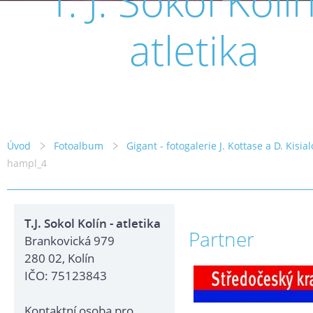
T. J. Sokol Kolín
atletika
Úvod
Fotoalbum
Gigant - fotogalerie J. Kottase a D. Kisia
hampl_4
T.J. Sokol Kolín - atletika
Partner
Brankovická 979
280 02, Kolín
IČO: 75123843
Kontaktní osoba pro