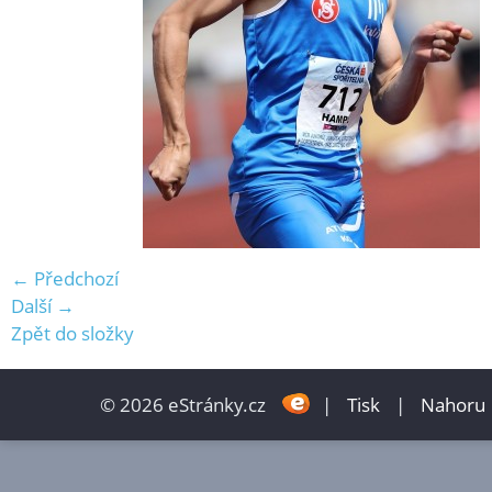
← Předchozí
Další →
Zpět do složky
© 2026 eStránky.cz
|
Tisk
|
Nahoru 