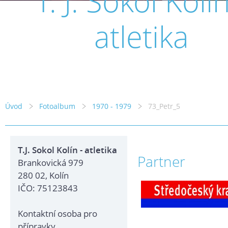
T. J. Sokol Kolín
atletika
Úvod
Fotoalbum
1970 - 1979
73_Petr_5
T.J. Sokol Kolín - atletika
Partner
Brankovická 979
280 02, Kolín
IČO: 75123843
Kontaktní osoba pro
přípravky