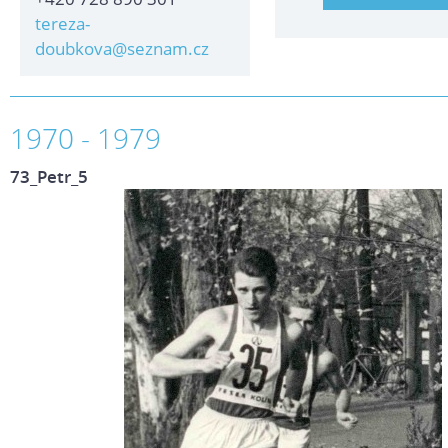
tereza-
doubkova@seznam.cz
1970 - 1979
73_Petr_5