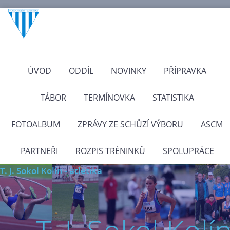
ÚVOD
ODDÍL
NOVINKY
PŘÍPRAVKA
TÁBOR
TERMÍNOVKA
STATISTIKA
FOTOALBUM
ZPRÁVY ZE SCHŮZÍ VÝBORU
ASCM
PARTNEŘI
ROZPIS TRÉNINKŮ
SPOLUPRÁCE
T. J. Sokol Kolín - atletika