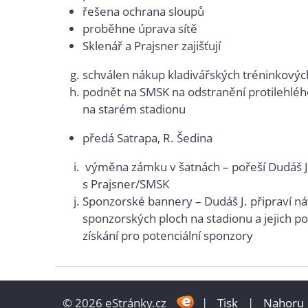
řešena ochrana sloupů
proběhne úprava sítě
Sklenář a Prajsner zajišťují
schválen nákup kladivářských tréninkovýc
podnět na SMSK na odstranění protilehléh
na starém stadionu
předá Satrapa, R. Šedina
výměna zámku v šatnách – pořeší Dudáš J
s Prajsner/SMSK
Sponzorské bannery – Dudáš J. připraví n
sponzorských ploch na stadionu a jejich 
získání pro potenciální sponzory
© 2026 eStránky.cz
|
Tisk
|
Nahoru 