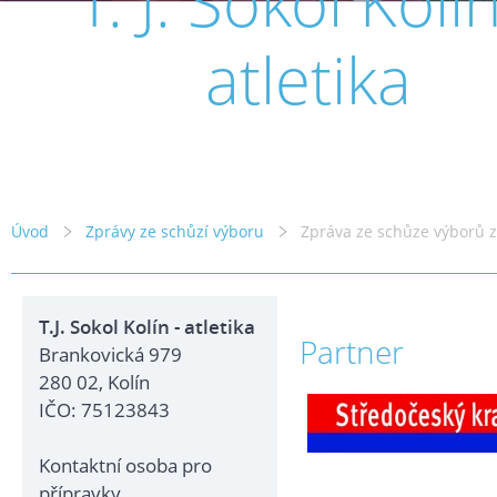
T. J. Sokol Kolín
atletika
Úvod
Zprávy ze schůzí výboru
Zpráva ze schůze výborů z
T.J. Sokol Kolín - atletika
Partner
Brankovická 979
280 02, Kolín
IČO: 75123843
Kontaktní osoba pro
přípravky