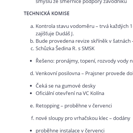
smyslu ze směrnice podpory závodníků
TECHNICKÁ KOMISE
Kontrola stavu vodoměru – trvá každých 1
zajišťuje Dudáš J.
Bude provedena revize skříněk v šatnách –
Schůzka Šedina R. s SMSK
Řešeno: pronájmy, topení, rozvody vody n
Venkovní posilovna – Prajsner provede d
Čeká se na gumové desky
Oficiální otevření na VC Kolína
Retopping – proběhne v červenci
nové sloupy pro vrhačskou klec – dodány
proběhne instalace v červenci