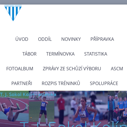
ÚVOD
ODDÍL
NOVINKY
PŘÍPRAVKA
TÁBOR
TERMÍNOVKA
STATISTIKA
FOTOALBUM
ZPRÁVY ZE SCHŮZÍ VÝBORU
ASCM
PARTNEŘI
ROZPIS TRÉNINKŮ
SPOLUPRÁCE
T. J. Sokol Kolín - atletika