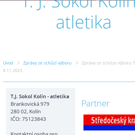
T. J. Sokol Kolín
atletika
Úvod
Zprávy ze schůzí výboru
Zpráva ze schůze výboru T.
8.11.2023
T.J. Sokol Kolín - atletika
Partner
Brankovická 979
280 02, Kolín
IČO: 75123843
Kontaktní osoba pro