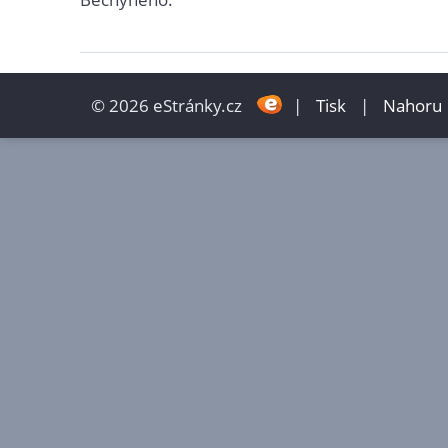
© 2026 eStránky.cz
|
Tisk
|
Nahoru 