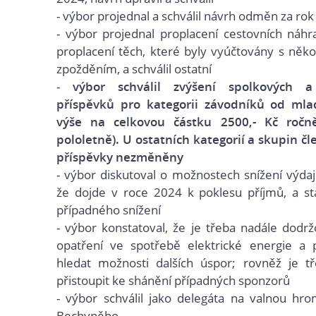
- výbor projednal a schválil návrh odměn za rok
- výbor projednal proplacení cestovních náhra
proplacení těch, které byly vyúčtovány s něk
zpožděním, a schválil ostatní
-
výbor schválil zvýšení spolkových a
příspěvků pro kategorii závodníků od mla
výše na celkovou částku 2500,- Kč ročně
pololetně). U ostatních kategorií a skupin čl
příspěvky nezměněny
-
 v
ýbor diskutoval o možnostech snížení výdaj
že dojde v roce 2024 k poklesu příjmů, a sta
případného snížení
- výbor konstatoval, že je třeba nadále dodr
opatření ve spotřebě elektrické energie a 
hledat možnosti dalších úspor; rovněž je tř
přistoupit ke shánění případných sponzorů
- výbor schválil jako delegáta na valnou hr
Bechyněho.