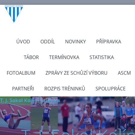
ÚVOD
ODDÍL
NOVINKY
PŘÍPRAVKA
TÁBOR
TERMÍNOVKA
STATISTIKA
FOTOALBUM
ZPRÁVY ZE SCHŮZÍ VÝBORU
ASCM
PARTNEŘI
ROZPIS TRÉNINKŮ
SPOLUPRÁCE
T. J. Sokol Kolín - atletika