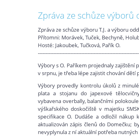
Zpráva ze schůze výborů 
Zpráva ze schůze výboru T.J. a výboru oddíl
Přítomni: Morávek, Tuček, Bechyně, Holub
Hosté: Jakoubek, Tučková, Pařík O.
-----------------------------------------------------------------
Výbory s O. Paříkem projednaly zajištění
v srpnu, je třeba lépe zajistit chování dě
Výbory provedly kontrolu úkolů z minul
plata a stojanu do japexové tělocvičny
vybavena overbally, balančními polokoule
výškařského doskočiště v majetku SMSK 
specifikace O. Dudáše a odložil nákup k
aktualizován zápis členů do Domečku; by
nevyplynula z ní aktuální potřeba nutných