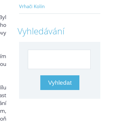
Vrhači Kolín
Byl
ého
Vyhledávání
ovy
ním
nou
ílu
ast
ání
0m,
roň