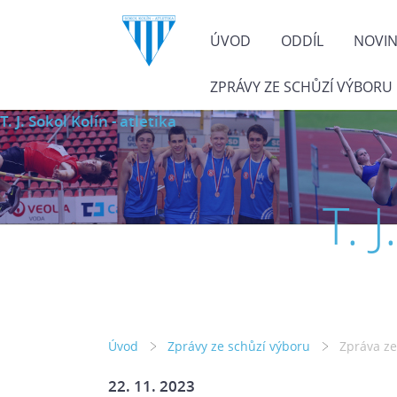
ÚVOD
ODDÍL
NOVI
ZPRÁVY ZE SCHŮZÍ VÝBORU
T. J. Sokol Kolín - atletika
T. 
Úvod
Zprávy ze schůzí výboru
Zpráva ze
22. 11. 2023