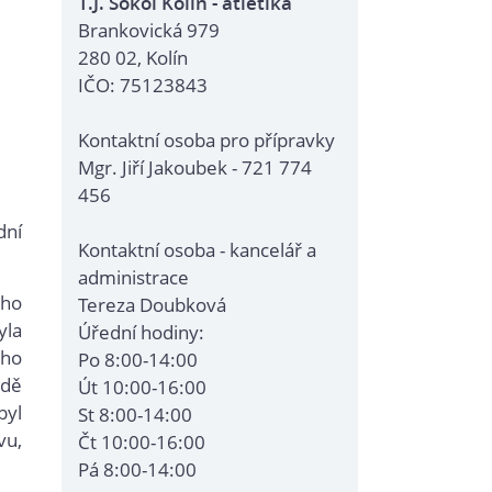
T.J. Sokol Kolín - atletika
Brankovická 979
280 02, Kolín
IČO: 75123843
Kontaktní osoba pro přípravky
Mgr. Jiří Jakoubek - 721 774
456
dní
Kontaktní osoba - kancelář a
administrace
ého
Tereza Doubková
yla
Úřední hodiny:
ého
Po 8:00-14:00
adě
Út 10:00-16:00
byl
St 8:00-14:00
vu,
Čt 10:00-16:00
Pá 8:00-14:00