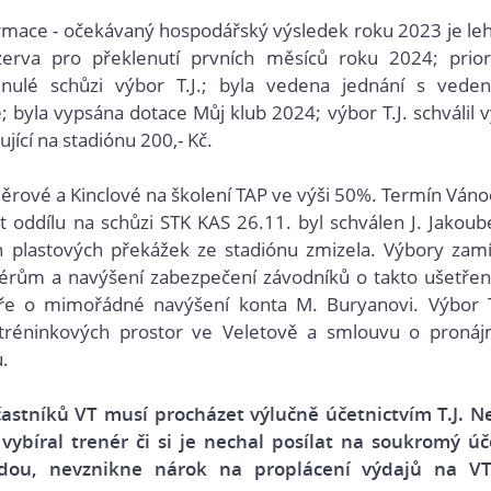
mace - očekávaný hospodářský výsledek roku 2023 je le
zerva pro překlenutí prvních měsíců roku 2024; prior
nulé schůzi výbor T.J.; byla vedena jednání s vede
byla vypsána dotace Můj klub 2024; výbor T.J. schválil v
jící na stadiónu 200,- Kč.
ěrové a Kinclové na školení TAP ve výši 50%. Termín Váno
t oddílu na schůzi STK KAS 26.11. byl schválen J. Jakoub
 plastových překážek ze stadiónu zmizela. Výbory zamí
nérům a navýšení zabezpečení závodníků o takto ušetře
áře o mimořádné navýšení konta M. Buryanovi. Výbor T
u tréninkových prostor ve Veletově a smlouvu o proná
ů.
častníků VT musí procházet výlučně účetnictvím T.J. N
ybíral trenér či si je nechal posílat na soukromý úč
ojdou, nevznikne nárok na proplácení výdajů na V