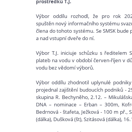
prostředků T.J.
Výbor oddílu rozhodl, že pro rok 20
spuštěn nový informačního systému svazu 
člena do tohoto systému. Se SMSK bude p
a nad vstupní dveře do ní.
Výbor T.J. iniciuje schůzku s ředitel
plateb na vodu v období červen-říjen v 
vodu bez vědomí výborů.
Výbor oddílu zhodnotil uplynulé podniky 
projednal zajištění budoucích podniků - 
skupina R. Bechyněho, 2.12. – Mikulášsk
DNA – nominace – Erban – 300m, Kofroň
Bedrnová - štafeta, Ježková - 100 m př., 
(dálka), Dušková (št), Szitásová (dálka), 1