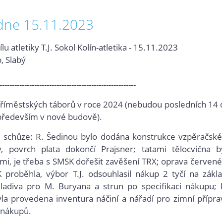
dne 15.11.2023
u atletiky T.J. Sokol Kolín-atletika - 15.11.2023
, Slabý
-------------------------------------------------------
 příměstských táborů v roce 2024 (nebudou posledních 14 
tí především v nové budově).
é schůze: R. Šedinou bylo dodána konstrukce vzpěračsk
, povrch plata dokončí Prajsner; tatami tělocvična b
mi, je třeba s SMSK dořešit zavěšení TRX; oprava červen
proběhla, výbor T.J. odsouhlasil nákup 2 tyčí na zákl
ladiva pro M. Buryana a strun po specifikaci nákupu; 
la provedena inventura náčiní a nářadí pro zimní přípra
 nákupů.