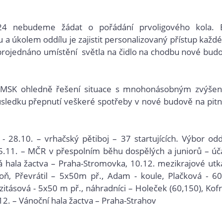
24 nebudeme žádat o pořádání prvoligového kola. 
a úkolem oddílu je zajistit personalizovaný přístup každ
rojednáno umístění světla na čidlo na chodbu nové bud
em SMSK ohledně řešení situace s mnohonásobným zvýše
důsledku přepnutí veškeré spotřeby v nové budově na pit
- 28.10. – vrhačský pětiboj – 37 startujících. Výbor odd
25.11. – MČR v přespolním běhu dospělých a juniorů – úč
á hala žactva – Praha-Stromovka, 10.12. mezikrajové utk
, Převrátil – 5x50m př., Adam - koule, Plačková - 6
Szitásová - 5x50 m př., náhradníci – Holeček (60,150), Kof
6.12. – Vánoční hala žactva – Praha-Strahov