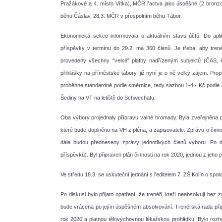
Pražákové a 4. místo Vítka), MČR řactva jako úspěšné (2 bronzov
běhu Čáslav, 28.3. MČR v přespolním běhu Tábor.
Ekonomická sekce informovala o aktuálním stavu účtů. Do apl
příspěvky v termínu do 29.2. má 360 členů. Je třeba, aby trenéř
provedeny všechny "velké" platby nadřízeným subjektů (ČAS, 
přihlášky na příměstské tábory, již nyní je o ně velký zájem. Pr
proběhne standardně podle směrnice, tedy sazbou 1-4,- Kč podle o
Šediny na VT na letiště do Schwechatu.
Oba výbory projednaly přípravu valné hromady. Byla zveřejněna p
které bude doplněno na VH z pléna, a zapisovatele. Zprávu o činn
dále budou předneseny zprávy jednotlivých členů výboru. Po 
příspěvků). Byl připraven plán činnosti na rok 2020, jednou z jeho p
Ve středu 18.3. se uskuteční jednání s ředitelem 7. ZŠ Kolín o spol
Po diskusi bylo přijato opatření, že trenéři, kteří neabsolvují be
bude vrácena po jejím úspěšném absolvování. Trenérská rada přip
rok 2020 a platnou tělovýchovnou lékařskou prohlídku. Bylo rozh