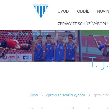
ÚVOD
ODDÍL
NOVI
ZPRÁVY ZE SCHŮZÍ VÝBORU
T. J. Sokol Kolín - atletika
T. 
Úvod
Zprávy ze schůzí výboru
Zpráva ze