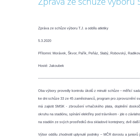
Zpráva ze schůze výboru 
Zpráva ze schůze výboru T.J. a oddílu atletiky
5.3.2020
Přítomni: Morávek, Škvor, Pařík, Peňáz, Slabý, Robovský, Radiko
Hosté: Jakoubek
---------------------------------------------------------------------------------
Oba výbory provedly kontrolu úkolů z minulé schůze – měřicí sada 
ke dni schůze 33 ze 45 zaměstnanců, program pro zprovoznění světe
má zajistit SMSK - zbroušení vrhačského plata, doplnění dosko
okruhu na stadiónu, spínání elektřiny pod trávníkem - jde o závla
na stadión ze svých prostředků dva skladové kontejnery, dvě dalš
Výbor oddílu zhodnotil uplynulé podniky – MČR dorostu a juniorů 