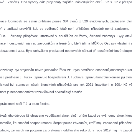
é - 2 finále).
Oba výbory dále projednaly zajištění následujících akcí – 22.3. KP v přespo
ikace Domeček se zatím přihlásilo pouze 384 členů z 529 evidovaných, zaplaceny čle
i v aplikaci prověřili, kdo ze svěřenců ještě není přihlášen, případně nemá zaplaceno. 
ČOS - členský příspěvek, startovné v soutěžích družstev, členské známky). Byly otev
oplacení cestovních náhrad závodníkům a trenérům, kteří jeli na MČR do Ostravy vlastními a
bsazenosti auta. Bylo schváleno proplacení cestovních náhrad při cestě tréninkové skupin
ozvánky, byl projednán návrh jednacího řádu VH. Bylo navrženo obsazení jednotlivých kom
osti přednese J. Tuček, zprávu o hospodaření J. Tučková, zprávu kontrolní komise její člen
diskusi byl stanoven návrh členských příspěvků pro rok 2021 (navýšení o 100,- Kč v
riorit je nenechat chátrat rozcvičovací a vrhačský stadión.
upráci mezi naší T.J. a touto školou.
z závažného důvodu již uhrazené vzdělávací akce, složí příště kauci ve výši ceny akce, kter
omněla, že finanční podporu mohou čerpat pouze závodníci, kteří mají zaplacené příspěvk
odnuto, že nárok na podporu za překonání oddílového rekordu v roce 2019 mají i ti závodn