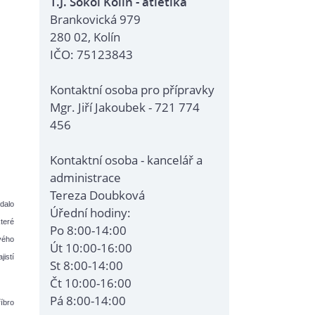
T.J. Sokol Kolín - atletika
Brankovická 979
280 02, Kolín
IČO: 75123843
Kontaktní osoba pro přípravky
Mgr. Jiří Jakoubek - 721 774
456
Kontaktní osoba - kancelář a
administrace
Tereza Doubková
zdalo
Úřední hodiny:
které
Po 8:00-14:00
vého
Út 10:00-16:00
jistí
St 8:00-14:00
Čt 10:00-16:00
Pá 8:00-14:00
íbro