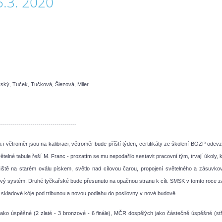
5.3. 2020
vský, Tuček, Tučková, Šlezová, Miler
---------------------------------------
i větroměr jsou na kalibraci, větroměr bude příští týden, certifikáty ze školení BOZP odev
lné tabule řeší M. Franc - prozatím se mu nepodařilo sestavit pracovní tým, trvají úkoly, 
čiště na starém oválu pískem, světlo nad cílovou čarou, propojení světelného a zásuvko
hový systém. Druhé tyčkařské bude přesunuto na opačnou stranu k cíli. SMSK v tomto roce za
í skladové kóje pod tribunou a novou podlahu do posilovny v nové budově.
jako úspěšné (2 zlaté - 3 bronzové - 6 finále), MČR dospělých jako částečně úspěšné (stř