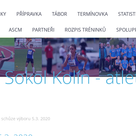
NKY
PŘÍPRAVKA
TÁBOR
TERMÍNOVKA
STATIST
ASCM
PARTNEŘI
ROZPIS TRÉNINKŮ
SPOLUP
J. Sokol Kolín - atle
 schůze výboru 5.3. 2020