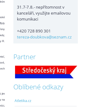
lním
31.7-7.8.- nepřítomnost v
kanceláři, využijte emailovou
nské
komunikaci
Byly
řeny
+420 728 890 301
uty,
tereza-doubkova@seznam.cz
y R.
Partner
isí,
ové,
šech
Oblíbené odkazy
á jim
y na
Atletika.cz
íci,