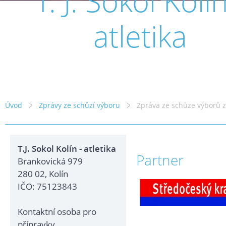
T. J. Sokol Kolín
atletika
Úvod
Zprávy ze schůzí výboru
Zpráva ze schůze výborů z
T.J. Sokol Kolín - atletika
Partner
Brankovická 979
280 02, Kolín
IČO: 75123843
Kontaktní osoba pro
přípravky