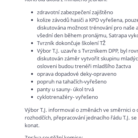
zdravotní zabezpečení zajištěno
kolize závodů hasiči a KPD vyřešena, pouz
diskutována možnost trénování pro naše a
všední den během pronájmu, Satrapa vy
Tvrzník dokončuje školení TŽ
Výbor T.J. uzavře s Tvrzníkem DPP, byl rov
diskutován záměr vytvořit skupinu mladýc
osloveni budou trenéři mladšího žactva
oprava dopadové deky-opraveno
popruh na tahačích-vyřešeno
panty u sauny- úkol trvá
cyklotrenažéry- vyřešeno
Výbor T.J. informoval o změnách ve směrnici 
rozhodčích, přepracování jednacího řádu T.J. s
konat.
Zpráva soutěžní komise: