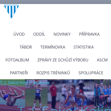
ÚVOD
ODDÍL
NOVINKY
PŘÍPRAVKA
TÁBOR
TERMÍNOVKA
STATISTIKA
FOTOALBUM
ZPRÁVY ZE SCHŮZÍ VÝBORU
ASCM
PARTNEŘI
ROZPIS TRÉNINKŮ
SPOLUPRÁCE
T. J. Sokol Kolín - atletika