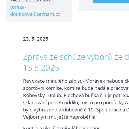
tereza-
doubkova@seznam.cz
23. 5. 2025
Zpráva ze schůze výborů ze 
13.5.2025
Revokace minulého zápisu- Morávek nebude č
sportovní komise, komise bude nadále pracovat
Robovský- Holub. Plechová buňka č.3 je potřeb
skladování potřeb oddílu, místo pro pomůcky 
bylo vyhrazeno v klubovně č.10. Spolupráce a 
Vejborným ml. ještě neproběhla.
Kontrola úkolů z minulého jednání: