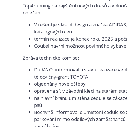
Top4running na zajištění nových dresů a volno
oblečení.
V řešení je vlastní design a značka ADIDAS
katalogových cen
termín realizace je konec roku 2025 a po
Coubal navrhl možnost povinného vybave
Zpráva technické komise:
Dudáš O. informoval o stavu realizace ven
tělocvičny-grant TOYOTA
objednány nové oštěpy
opravena síť v závodní kleci na starém sta
na hlavní bránu umístěna cedule se záka
psů
Bechyně informoval o umístění cedule se
parkování mimo oddílových zaměstnanců 
zadní brány