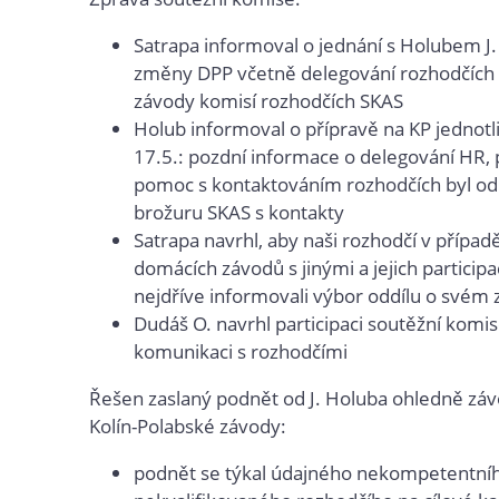
Satrapa informoval o jednání s Holubem J
změny DPP včetně delegování rozhodčích
závody komisí rozhodčích SKAS
Holub informoval o přípravě na KP jednotl
17.5.: pozdní informace o delegování HR, p
pomoc s kontaktováním rozhodčích byl od
brožuru SKAS s kontakty
Satrapa navrhl, aby naši rozhodčí v případě
domácích závodů s jinými a jejich participac
nejdříve informovali výbor oddílu o svém
Dudáš O. navrhl participaci soutěžní komi
komunikaci s rozhodčími
Řešen zaslaný podnět od J. Holuba ohledně zá
Kolín-Polabské závody:
podnět se týkal údajného nekompetentní