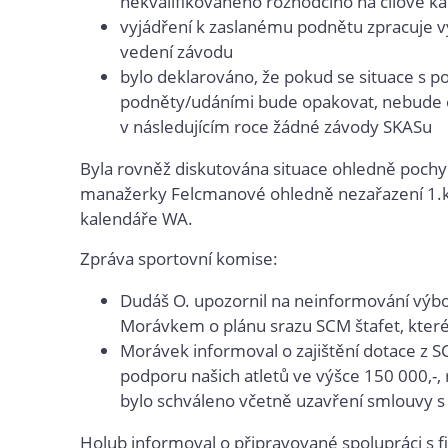
nekvalifikovaného rozhodčího na cílové 
vyjádření k zaslanému podnětu zpracuje vý
vedení závodu
bylo deklarováno, že pokud se situace s 
podněty/udáními bude opakovat, nebude 
v následujícím roce žádné závody SKASu
Byla rovněž diskutována situace ohledně pochy
manažerky Felcmanové ohledně nezařazení 1.ko
kalendáře WA.
Zpráva sportovní komise:
Dudáš O. upozornil na neinformování výbo
Morávkem o plánu srazu SCM štafet, které
Morávek informoval o zajištění dotace z 
podporu našich atletů ve výšce 150 000,-, 
bylo schváleno včetně uzavření smlouvy s
Holub informoval o připravované spolupráci s 