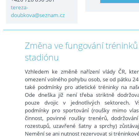
tereza-
doubkova@seznam.cz
Změna ve fungování tréninků
stadiónu
Vzhledem ke změně nařízení vlády ČR, kte
omezení volného pohybu osob, se od pátku 24
také podmínky pro atletické tréninky na naš
Ode dneška již není třeba striktně dodržova
pouze dvojic v jednotlivých sektorech
. V
podmínky pro sportování (roušky mimo vlast
činnost, povinné roušky trenérů, dodržování
rozestupů, uzavřené šatny a sprchy) zůstávají
Nemění se ani nutnost rezervovat si tréninkové