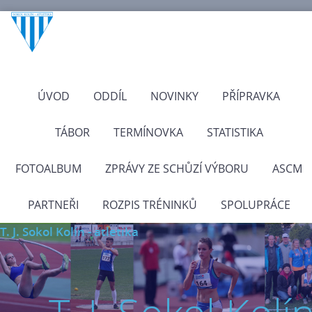
ÚVOD
ODDÍL
NOVINKY
PŘÍPRAVKA
TÁBOR
TERMÍNOVKA
STATISTIKA
FOTOALBUM
ZPRÁVY ZE SCHŮZÍ VÝBORU
ASCM
PARTNEŘI
ROZPIS TRÉNINKŮ
SPOLUPRÁCE
T. J. Sokol Kolín - atletika