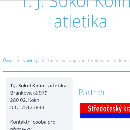
T. J. Sokol Kolín
atletika
Úvod
Novinky
Změna ve fungování tréninků na stadiónu
T.J. Sokol Kolín - atletika
Partner
Brankovická 979
280 02, Kolín
IČO: 75123843
Kontaktní osoba pro
přípravky