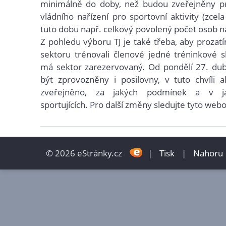
minimálně do doby, než budou zve
řejněny p
vlád
ního nařízení pro sporto
vní aktivity (zcel
tuto dobu např. celkový povolený počet osob na
Z pohledu výboru TJ je také třeba, aby proza
sektoru trénovali členové jedné tréninkové s
má sektor zarezervovaný.
Od pondělí 27. du
být zprovozněny i posilovny, v tuto chvíli a
zveřejněno, za jakých podmínek a v j
sportujících. Pro další změny sledujte tyto web
© 2026 eStránky.cz
|
Tisk
|
Nahoru 