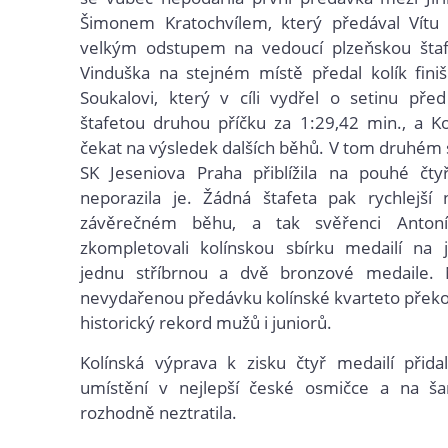
Šimonem Kratochvílem, který předával Vítu 
velkým odstupem na vedoucí plzeňskou štafet
Vinduška na stejném místě předal kolík fini
Soukalovi, který v cíli vydřel o setinu pře
štafetou druhou příčku za 1:29,42 min., a Ko
čekat na výsledek dalších běhů. V tom druhém s
SK Jeseniova Praha přiblížila na pouhé čtyř
neporazila je. Žádná štafeta pak rychlejší 
závěrečném běhu, a tak svěřenci Anton
zkompletovali kolínskou sbírku medailí na j
jednu stříbrnou a dvě bronzové medaile. 
nevydařenou předávku kolínské kvarteto překo
historický rekord mužů i juniorů.
Kolínská výprava k zisku čtyř medailí přida
umístění v nejlepší české osmičce a na š
rozhodně neztratila.