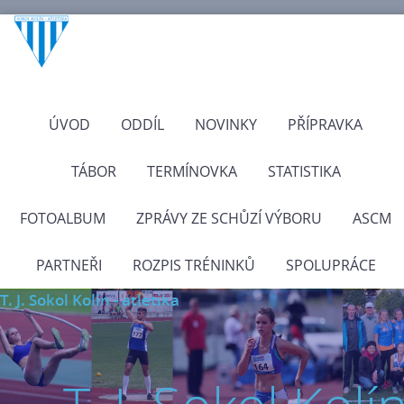
ÚVOD
ODDÍL
NOVINKY
PŘÍPRAVKA
TÁBOR
TERMÍNOVKA
STATISTIKA
FOTOALBUM
ZPRÁVY ZE SCHŮZÍ VÝBORU
ASCM
PARTNEŘI
ROZPIS TRÉNINKŮ
SPOLUPRÁCE
T. J. Sokol Kolín - atletika