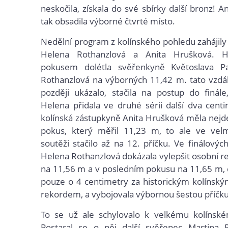
neskočila, získala do své sbírky další bronz! 
tak obsadila výborné čtvrté místo.
Nedělní program z kolínského pohledu zahájily
Helena Rothanzlová a Anita Hrušková. 
pokusem dolétla svěřenkyně Květoslava P
Rothanzlová na výborných 11,42 m. tato vzdál
později ukázalo, stačila na postup do finále
Helena přidala ve druhé sérii další dva cent
kolínská zástupkyně Anita Hrušková měla nejdel
pokus, který měřil 11,23 m, to ale ve vel
soutěži stačilo až na 12. příčku. Ve finálovýc
Helena Rothanzlová dokázala vylepšit osobní r
na 11,56 m a v posledním pokusu na 11,65 m, 
pouze o 4 centimetry za historickým kolínsk
rekordem, a vybojovala výbornou šestou příčku
To se už ale schylovalo k velkému kolínsk
Postaral se o něj další svěřenec Martina 