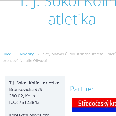
T. J. Sokol Kolín
atletika
Úvod
Novinky
Zlatý Matyáš Čudlý, stříbrná štafeta junior
bronzová Natálie Olivová!
T.J. Sokol Kolín - atletika
Partner
Brankovická 979
280 02, Kolín
IČO: 75123843
Kontaktní osoba pro