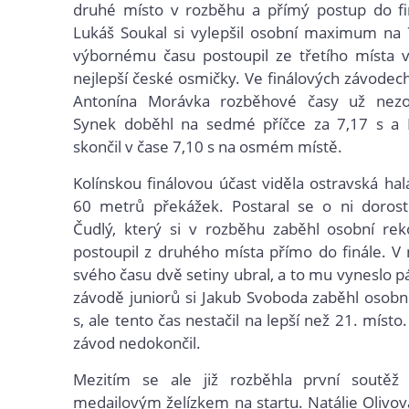
druhé místo v rozběhu a přímý postup do fin
Lukáš Soukal si vylepšil osobní maximum na 
výbornému času postoupil ze třetího místa 
nejlepší české osmičky. Ve finálových závodech
Antonína Morávka rozběhové časy už nezopa
Synek doběhl na sedmé příčce za 7,17 s a 
skončil v čase 7,10 s na osmém místě.
Kolínskou finálovou účast viděla ostravská hal
60 metrů překážek. Postaral se o ni doros
Čudlý, který si v rozběhu zaběhl osobní rek
postoupil z druhého místa přímo do finále. V
svého času dvě setiny ubral, a to mu vyneslo p
závodě juniorů si Jakub Svoboda zaběhl osobn
s, ale tento čas nestačil na lepší než 21. místo.
závod nedokončil.
Mezitím se ale již rozběhla první soutěž
medailovým želízkem na startu. Natálie Olivov