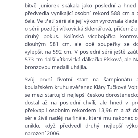
bitvě juniorek skákala jako poslední a hned 
předvedla vynikající osobní rekord 588 cm a 
čela. Ve třetí sérii ale její výkon vyrovnala klad
o sérii později vítkovická Sklenářová, přičemž 
druhý pokus. Kolínská vícebojařka kontr
dlouhým 581 cm, ale obě soupeřky se dok
vylepšit na 592 cm. V poslední sérii ještě zaú
573 cm další vítkovická dálkařka Písková, ale N
bronzovou medaili uhájila.
Svůj první životní start na šampionátu 
koulařském kruhu svěřenec Kláry Tučkové Vojt
se mezi startující nejlepší českou dorosteneck
dostal až na poslední chvíli, ale hned v p
překvapil osobním rekordem 13,96 m a až do 
série živil naději na finále, které mu nakonec 
uniklo, když předvedl druhý nejlepší výk
narození 2006.