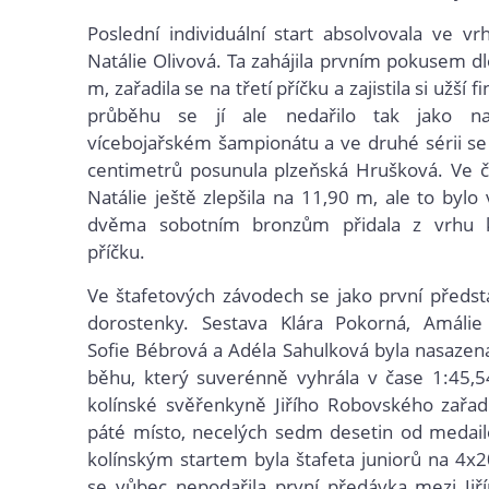
Poslední individuální start absolvovala ve vr
Natálie Olivová. Ta zahájila prvním pokusem 
m, zařadila se na třetí příčku a zajistila si užší f
průběhu se jí ale nedařilo tak jako 
vícebojařském šampionátu a ve druhé sérii se
centimetrů posunula plzeňská Hrušková. Ve čt
Natálie ještě zlepšila na 11,90 m, ale to bylo
dvěma sobotním bronzům přidala z vrhu k
příčku.
Ve štafetových závodech se jako první předsta
dorostenky. Sestava Klára Pokorná, Amálie
Sofie Bébrová a Adéla Sahulková byla nasaze
běhu, který suverénně vyhrála v čase 1:45,5
kolínské svěřenkyně Jiřího Robovského zařad
páté místo, necelých sedm desetin od medail
kolínským startem byla štafeta juniorů na 4x
se vůbec nepodařila první předávka mezi Ji