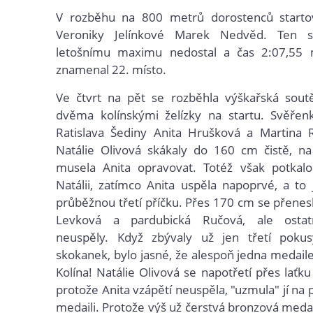
V rozběhu na 800 metrů dorostenců starto
Veroniky Jelínkové Marek Nedvěd. Ten
letošnímu maximu nedostal a čas 2:07,55 
znamenal 22. místo.
Ve čtvrt na pět se rozběhla výškařská soutě
dvěma kolínskými želízky na startu. Svěřen
Ratislava Šediny Anita Hrušková a Martina 
Natálie Olivová skákaly do 160 cm čistě, n
musela Anita opravovat. Totéž však potka
Natálii, zatímco Anita uspěla napoprvé, a to 
průběžnou třetí příčku. Přes 170 cm se přene
Levková a pardubická Ručová, ale ostat
neuspěly. Když zbývaly už jen třetí pokus
skokanek, bylo jasné, že alespoň jedna medail
Kolína! Natálie Olivová se napotřetí přes laťk
protože Anita vzápětí neuspěla, "uzmula" jí na p
medaili. Protože výš už čerstvá bronzová medai