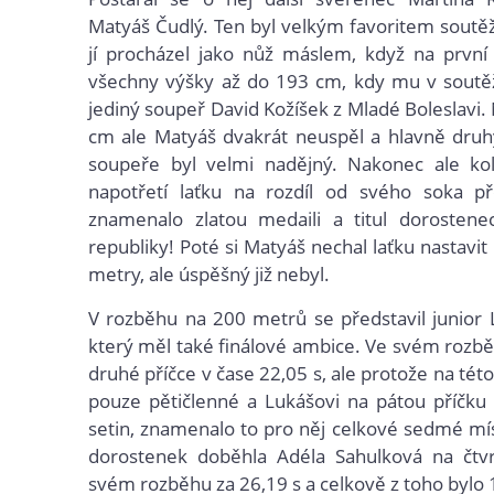
Matyáš Čudlý. Ten byl velkým favoritem soutě
jí procházel jako nůž máslem, když na první
všechny výšky až do 193 cm, kdy mu v soutěž
jediný soupeř David Kožíšek z Mladé Boleslavi.
cm ale Matyáš dvakrát neuspěl a hlavně druh
soupeře byl velmi nadějný. Nakonec ale kol
napotřetí laťku na rozdíl od svého soka př
znamenalo zlatou medaili a titul dorostene
republiky! Poté si Matyáš nechal laťku nastavi
metry, ale úspěšný již nebyl.
V rozběhu na 200 metrů se představil junior 
který měl také finálové ambice. Ve svém rozb
druhé příčce v čase 22,05 s, ale protože na této t
pouze pětičlenné a Lukášovi na pátou příčku
setin, znamenalo to pro něj celkové sedmé mí
dorostenek doběhla Adéla Sahulková na čtvr
svém rozběhu za 26,19 s a celkově z toho bylo 