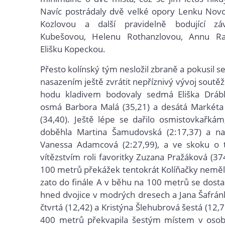
Navíc postrádaly dvě velké opory Lenku Nov
Kozlovou a další pravidelně bodující zá
Kubešovou, Helenu Rothanzlovou, Annu Ra
Elišku Kopeckou.
Přesto kolínský tým nesložil zbraně a pokusil 
nasazením ještě zvrátit nepříznivý vývoj soutě
hodu kladivem bodovaly sedmá Eliška Drábk
osmá Barbora Malá (35,21) a desátá Markét
(34,40). Ještě lépe se dařilo osmistovkařká
doběhla Martina Šamudovská (2:17,37) a na
Vanessa Adamcová (2:27,99), a ve skoku o ty
vítězstvím roli favoritky Zuzana Pražáková (37
100 metrů překážek tentokrát Kolíňačky neměl
zato do finále A v běhu na 100 metrů se dostal
hned dvojice v modrých dresech a Jana Šafrá
čtvrtá (12,42) a Kristýna Šlehubrová šestá (12,
400 metrů překvapila šestým místem v oso