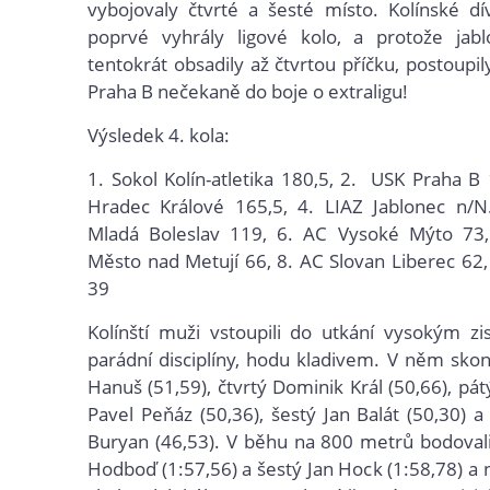
vybojovaly čtvrté a šesté místo. Kolínské dí
poprvé vyhrály ligové kolo, a protože jab
tentokrát obsadily až čtvrtou příčku, postoupi
Praha B nečekaně do boje o extraligu!
Výsledek 4. kola:
1. Sokol Kolín-atletika 180,5, 2. USK Praha B 
Hradec Králové 165,5, 4. LIAZ Jablonec n/N
Mladá Boleslav 119, 6. AC Vysoké Mýto 73
Město nad Metují 66, 8. AC Slovan Liberec 62, 
39
Kolínští muži vstoupili do utkání vysokým zi
parádní disciplíny, hodu kladivem. V něm skonč
Hanuš (51,59), čtvrtý Dominik Král (50,66), pá
Pavel Peňáz (50,36), šestý Jan Balát (50,30) 
Buryan (46,53). V běhu na 800 metrů bodoval
Hodboď (1:57,56) a šestý Jan Hock (1:58,78) a 