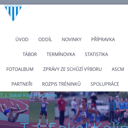
ÚVOD
ODDÍL
NOVINKY
PŘÍPRAVKA
TÁBOR
TERMÍNOVKA
STATISTIKA
FOTOALBUM
ZPRÁVY ZE SCHŮZÍ VÝBORU
ASCM
PARTNEŘI
ROZPIS TRÉNINKŮ
SPOLUPRÁCE
T. J. Sokol Kolín - atletika