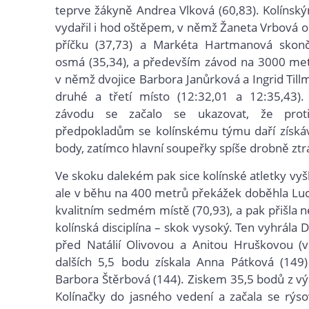
teprve žákyně Andrea Vlková (60,83). Kolíns
vydařil i hod oštěpem, v němž Žaneta Vrbová o
příčku (37,73) a Markéta Hartmanová skonči
osmá (35,34), a především závod na 3000 met
v němž dvojice Barbora Janůrková a Ingrid Till
druhé a třetí místo (12:32,01 a 12:35,43).
závodu se začalo se ukazovat, že prot
předpokladům se kolínskému týmu daří získá
body, zatímco hlavní soupeřky spíše drobně ztr
Ve skoku dalekém pak sice kolínské atletky vyš
ale v běhu na 400 metrů překážek doběhla Luc
kvalitním sedmém místě (70,93), a pak přišla n
kolínská disciplína – skok vysoký. Ten vyhrála
před Natálií Olivovou a Anitou Hruškovou (v
dalších 5,5 bodu získala Anna Pátková (149
Barbora Štěrbová (144). Ziskem 35,5 bodů z vý
Kolínačky do jasného vedení a začala se rýs