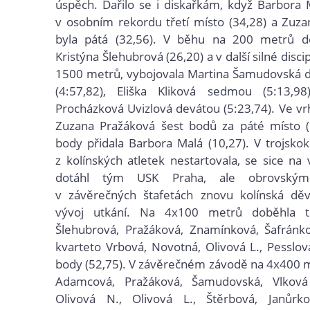
úspěch. Dařilo se i diskařkám, když Barbora 
v osobním rekordu třetí místo (34,28) a Zuz
byla pátá (32,56). V běhu na 200 metrů d
Kristýna Šlehubrová (26,20) a v další silné disci
1500 metrů, vybojovala Martina Šamudovská d
(4:57,82), Eliška Kliková sedmou (5:13,9
Procházková Uvizlová devátou (5:23,74). Ve vrh
Zuzana Pražáková šest bodů za páté místo (
body přidala Barbora Malá (10,27). V trojsko
z kolínských atletek nestartovala, se sice na 
dotáhl tým USK Praha, ale obrovským
v závěrečných štafetách znovu kolínská děvč
vývoj utkání. Na 4x100 metrů doběhla tř
Šlehubrová, Pražáková, Znamínková, Šafránko
kvarteto Vrbová, Novotná, Olivová L., Pesslov
body (52,75). V závěrečném závodě na 4x400 
Adamcová, Pražáková, Šamudovská, Vlková
Olivová N., Olivová L., Štěrbová, Janůrko