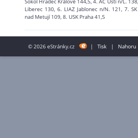
Sokol Hradec Králové 144,5, 4. AC Ústí n/L. 138
Liberec 130, 6. LIAZ Jablonec n/N. 121, 7. 
nad Metují 109, 8. USK Praha 41,5
© 2026 eStránky.cz
|
Tisk
|
Nahoru 