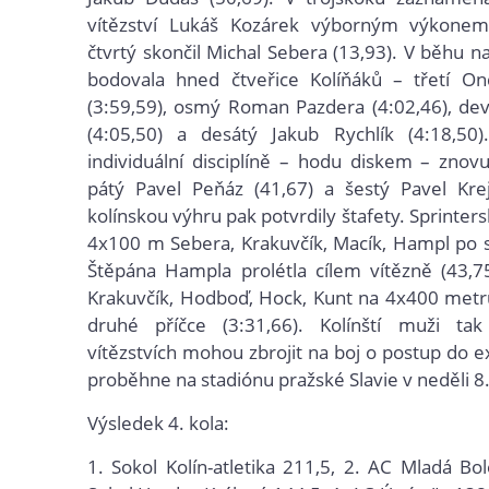
vítězství Lukáš Kozárek výborným výkone
čtvrtý skončil Michal Sebera (13,93). V běhu 
bodovala hned čtveřice Kolíňáků – třetí O
(3:59,59), osmý Roman Pazdera (4:02,46), de
(4:05,50) a desátý Jakub Rychlík (4:18,50)
individuální disciplíně – hodu diskem – znovu
pátý Pavel Peňáz (41,67) a šestý Pavel Krej
kolínskou výhru pak potvrdily štafety. Sprinter
4x100 m Sebera, Krakuvčík, Macík, Hampl po s
Štěpána Hampla prolétla cílem vítězně (43,7
Krakuvčík, Hodboď, Hock, Kunt na 4x400 metr
druhé příčce (3:31,66). Kolínští muži ta
vítězstvích mohou zbrojit na boj o postup do ex
proběhne na stadiónu pražské Slavie v neděli 8. 
Výsledek 4. kola:
1. Sokol Kolín-atletika 211,5, 2. AC Mladá Bol