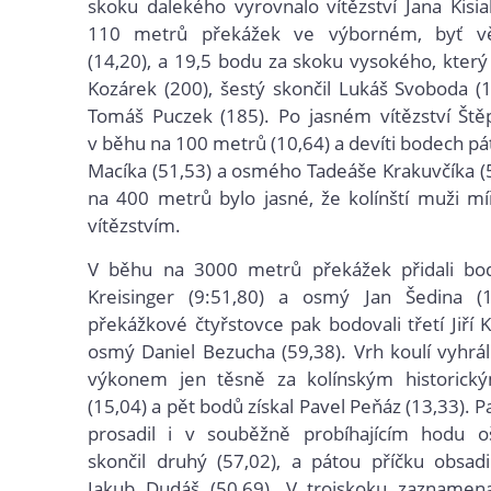
skoku dalekého vyrovnalo vítězství Jana Kisi
110 metrů překážek ve výborném, byť v
(14,20), a 19,5 bodu za skoku vysokého, který
Kozárek (200), šestý skončil Lukáš Svoboda 
Tomáš Puczek (185). Po jasném vítězství Št
v běhu na 100 metrů (10,64) a devíti bodech p
Macíka (51,53) a osmého Tadeáše Krakuvčíka (
na 400 metrů bylo jasné, že kolínští muži mí
vítězstvím.
V běhu na 3000 metrů překážek přidali bod
Kreisinger (9:51,80) a osmý Jan Šedina (1
překážkové čtyřstovce pak bodovali třetí Jiří 
osmý Daniel Bezucha (59,38). Vrh koulí vyhrál
výkonem jen těsně za kolínským historic
(15,04) a pět bodů získal Pavel Peňáz (13,33). P
prosadil i v souběžně probíhajícím hodu 
skončil druhý (57,02), a pátou příčku obsad
Jakub Dudáš (50,69). V trojskoku zaznamen