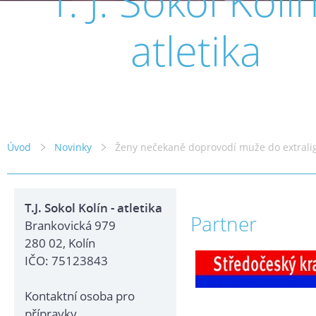
T. J. Sokol Kolín
atletika
Úvod
Novinky
Ženy nečekaně doprovodí muže do extrali
T.J. Sokol Kolín - atletika
Partner
Brankovická 979
280 02, Kolín
IČO: 75123843
Kontaktní osoba pro
přípravky