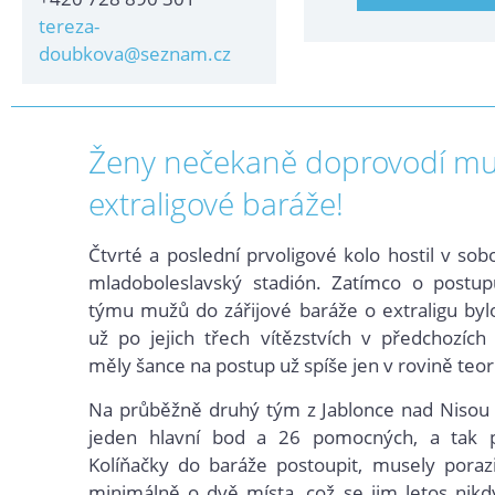
tereza-
doubkova@seznam.cz
Ženy nečekaně doprovodí m
extraligové baráže!
Čtvrté a poslední prvoligové kolo hostil v sob
mladoboleslavský stadión. Zatímco o postup
týmu mužů do zářijové baráže o extraligu by
už po jejich třech vítězstvích v předchozích
měly šance na postup už spíše jen v rovině teor
Na průběžně druhý tým z Jablonce nad Nisou t
jeden hlavní bod a 26 pomocných, a tak 
Kolíňačky do baráže postoupit, musely porazi
minimálně o dvě místa, což se jim letos nikd