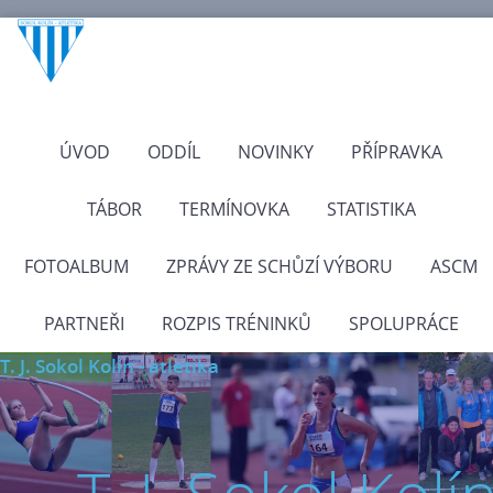
ÚVOD
ODDÍL
NOVINKY
PŘÍPRAVKA
TÁBOR
TERMÍNOVKA
STATISTIKA
FOTOALBUM
ZPRÁVY ZE SCHŮZÍ VÝBORU
ASCM
PARTNEŘI
ROZPIS TRÉNINKŮ
SPOLUPRÁCE
T. J. Sokol Kolín - atletika