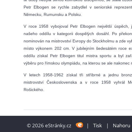
Petr Elbogen se rychle zabydlel v seniorské reprezent
Německu, Rumunsku a Polsku.
V roce 1958 vybojoval Petr Elbogen největší úspěch, 
našeho oddílu v kategorii dospělých dosáhl. Po překo
nominován na mistrovství Evropy do Stockholmu a zde vyb
místo výkonem 202 cm.
V jubilejním šedesátém roce e
oddílu získal Petr Elbogen titul mistra sportu a byl za
výběru pro římskou olympiádu, na kterou se ale nakonec 
V letech 1958-1962 získal tři stříbrné a jednu bron
mistrovství Československa a v roce 1958 vyhrál M
Rošického.
© 2026 eStránky.cz
|
Tisk
|
Nahoru 