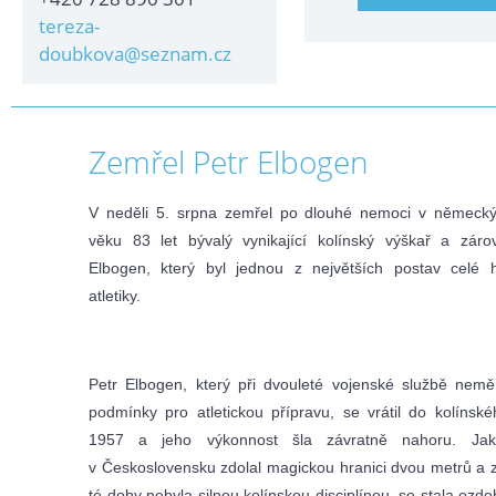
tereza-
doubkova@seznam.cz
Zemřel Petr Elbogen
V neděli 5. srpna zemřel po dlouhé nemoci v německ
věku 83 let bývalý vynikající kolínský výškař a záro
Elbogen, který byl jednou z největších postav celé hi
atletiky.
Petr Elbogen, který při dvouleté vojenské službě neměl
podmínky pro atletickou přípravu, se vrátil do kolínsk
1957 a jeho výkonnost šla závratně nahoru. Jak
v Československu zdolal magickou hranici dvou metrů a z
té doby nebyla silnou kolínskou disciplínou, se stala ozd