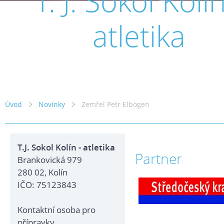
T. J. Sokol Kolín
atletika
Úvod
Novinky
Zemřel Petr Elbogen
T.J. Sokol Kolín - atletika
Partner
Brankovická 979
280 02, Kolín
IČO: 75123843
Kontaktní osoba pro
přípravky