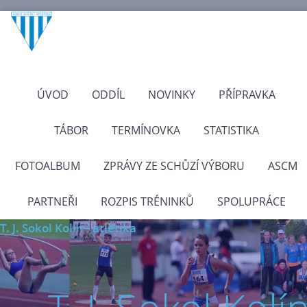
ÚVOD
ODDÍL
NOVINKY
PŘÍPRAVKA
TÁBOR
TERMÍNOVKA
STATISTIKA
FOTOALBUM
ZPRÁVY ZE SCHŮZÍ VÝBORU
ASCM
PARTNEŘI
ROZPIS TRÉNINKŮ
SPOLUPRÁCE
T. J. Sokol Kolín - atletika