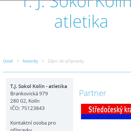
T. J. Sokol Kolín
atletika
Úvod
Novinky
Zápis do přípravky
T.J. Sokol Kolín - atletika
Partner
Brankovická 979
280 02, Kolín
IČO: 75123843
Kontaktní osoba pro
přípravky