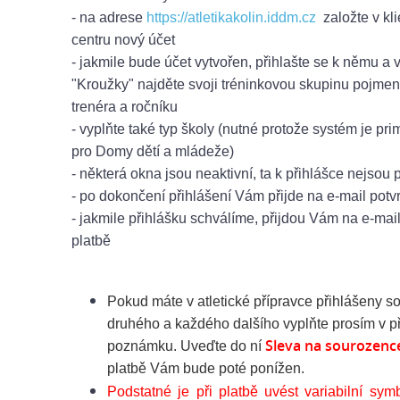
- na adrese
https://atletikakolin.iddm.cz
založte v kl
centru nový účet
- jakmile bude účet vytvořen, přihlašte se k němu a 
"Kroužky" najděte svoji tréninkovou skupinu pojme
trenéra a ročníku
- vyplňte také typ školy (nutné protože systém je pr
pro Domy dětí a mládeže)
- některá okna jsou neaktivní, ta k přihlášce nejsou 
- po dokončení přihlášení Vám přijde na e-mail potv
- jakmile přihlášku schválíme, přijdou Vám na e-mai
platbě
Pokud
máte v atletické přípravce přihlášeny s
druhého a každého dalšího vyplňte prosím v p
Sleva na sourozenc
poznámku. Uveďte do ní
platbě Vám bude poté
ponížen.
Podstatné je při platbě uvést variabilní sym