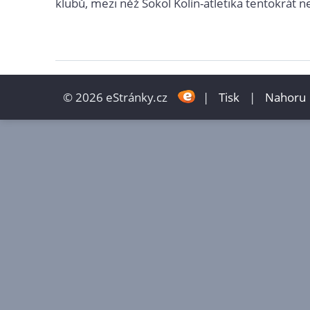
klubů, mezi něž Sokol Kolín-atletika tentokrát ne
© 2026 eStránky.cz
|
Tisk
|
Nahoru 