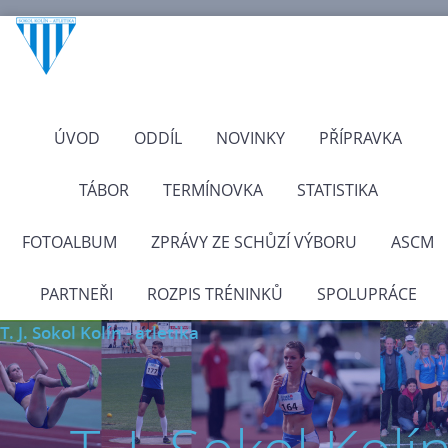
ÚVOD
ODDÍL
NOVINKY
PŘÍPRAVKA
TÁBOR
TERMÍNOVKA
STATISTIKA
FOTOALBUM
ZPRÁVY ZE SCHŮZÍ VÝBORU
ASCM
PARTNEŘI
ROZPIS TRÉNINKŮ
SPOLUPRÁCE
T. J. Sokol Kolín - atletika