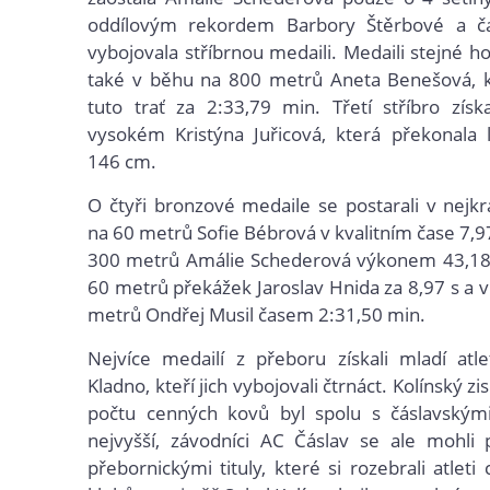
oddílovým rekordem Barbory Štěrbové a č
vybojovala stříbrnou medaili. Medaili stejné h
také v běhu na 800 metrů Aneta Benešová, k
tuto trať za 2:33,79 min. Třetí stříbro zís
vysokém Kristýna Juřicová, která překonala 
146 cm.
O čtyři bronzové medaile se postarali v nejkr
na 60 metrů Sofie Bébrová v kvalitním čase 7,9
300 metrů Amálie Schederová výkonem 43,18 
60 metrů překážek Jaroslav Hnida za 8,97 s a 
metrů Ondřej Musil časem 2:31,50 min.
Nejvíce medailí z přeboru získali mladí atl
Kladno, kteří jich vybojovali čtrnáct. Kolínský zi
počtu cenných kovů byl spolu s čáslavským
nejvyšší, závodníci AC Čáslav se ale mohli 
přebornickými tituly, které si rozebrali atleti