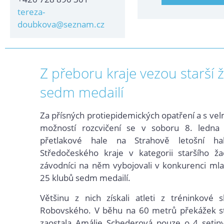
tereza-
doubkova@seznam.cz
Z přeboru kraje vezou starší ž
sedm medailí
Za přísných protiepidemických opatření a s v
možností rozcvičení se v soboru 8. ledna 
přetlakové hale na Strahově letošní ha
Středočeského kraje v kategorii staršího žac
závodníci na něm vybojovali v konkurenci mla
25 klubů sedm medailí.
Většinu z nich získali atleti z tréninkové s
Robovského. V běhu na 60 metrů překážek st
zaostala Amálie Schederová pouze o 4 setin