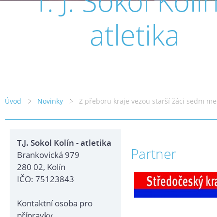
T. J. Sokol Kolín
atletika
Úvod
Novinky
Z přeboru kraje vezou starší žáci sedm me
T.J. Sokol Kolín - atletika
Partner
Brankovická 979
280 02, Kolín
IČO: 75123843
Kontaktní osoba pro
přípravky