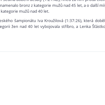
 znamenalo bronz z kategorie mužů nad 45 let, a o další mí
z kategorie mužů nad 40 let.
eského šampionátu Iva Kroužilová (1:37:26), která době
gorii žen nad 40 let vybojovala stříbro, a Lenka Šťástk