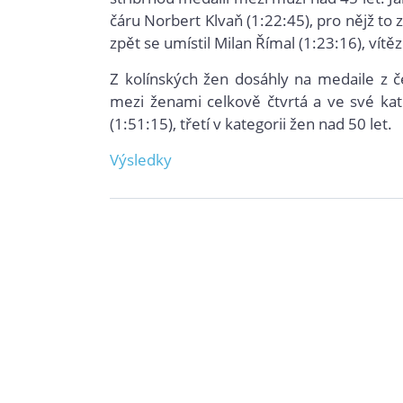
čáru Norbert Klvaň (1:22:45), pro nějž to
zpět se umístil Milan Římal (1:23:16), vítě
Z kolínských žen dosáhly na medaile z č
mezi ženami celkově čtvrtá a ve své kate
(1:51:15), třetí v kategorii žen nad 50 let.
Výsledky