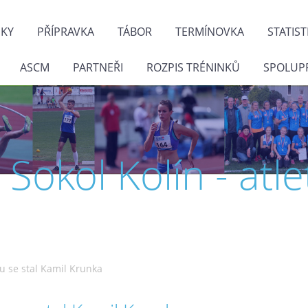
NKY
PŘÍPRAVKA
TÁBOR
TERMÍNOVKA
STATIST
ASCM
PARTNEŘI
ROZPIS TRÉNINKŮ
SPOLUP
J. Sokol Kolín - atle
u se stal Kamil Krunka