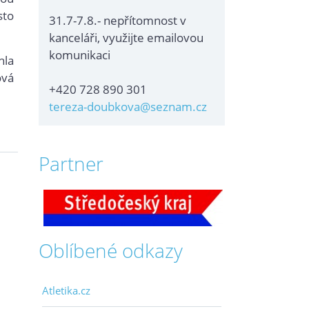
sto
31.7-7.8.- nepřítomnost v
kanceláři, využijte emailovou
komunikaci
hla
ová
+420 728 890 301
tereza-doubkova@seznam.cz
Partner
Oblíbené odkazy
Atletika.cz