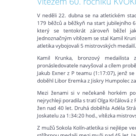
Vítězem 60. ročníku KVOKu
V neděli 22. dubna se na atletickém sta
179 běžců a běžkyň na start jubilejního 6
který se tentokrát zároveň běžel jak
Jednoznačným vítězem se stal Kamil Krunk
atletika vybojovali 5 mistrovských medailí
Kamil Krunka, bronzový medailista
pronásledovatele navyšoval a cílem proběhl
Jakub Exner z P teamu (1:17:07), jenž se
doběhl Libor Eremka z Jiskry Humpolec za
Mezi ženami si v nečekaně horkém poča
nejrychleji poradila s tratí Olga Krčálová z
žen nad 40 let. Druhá doběhla Adéla Strá
Joskatelu za 1:34:20 hod., vítězka mistrov
Z mužů Sokola Kolín-atletika si nejlépe ve
stříbrnou medaili mezi muži nad 45 let. J