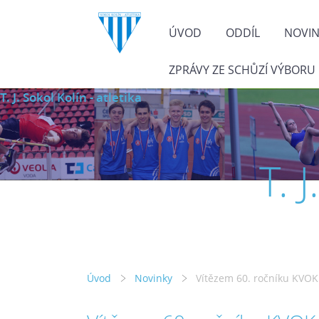
ÚVOD
ODDÍL
NOVI
ZPRÁVY ZE SCHŮZÍ VÝBORU
T. J. Sokol Kolín - atletika
T. 
Úvod
Novinky
Vítězem 60. ročníku KVOK