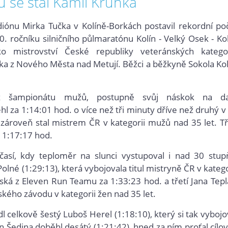
 se stal Kamil Krunka
diónu Mirka Tučka v Kolíně-Borkách postavil rekordní po
0. ročníku silničního půlmaratónu Kolín - Velký Osek - Kol
o mistrovství České republiky veteránských kategor
a z Nového Města nad Metují. Běžci a běžkyně Sokola Kol
.
 z šampionátu mužů, postupně svůj náskok na da
 za 1:14:01 hod. o více než tři minuty dříve než druhý v c
 zároveň stal mistrem ČR v kategorii mužů nad 35 let. Tř
 1:17:17 hod.
sí, kdy teploměr na slunci vystupoval i nad 30 stup
 Polné (1:29:13), která vybojovala titul mistryně ČR v katego
ská z Eleven Run Teamu za 1:33:23 hod. a třetí Jana Tepl
ského závodu v kategorii žen nad 35 let.
dl celkově šestý Luboš Herel (1:18:10), který si tak vybojo
an Šedina doběhl desátý (1:21:42), hned za ním proťal cílo