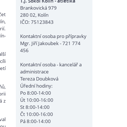
T.J. Sokol Kolín - atletika
Brankovická 979
čet
280 02, Kolín
ín,
IČO: 75123843
ií.
ín-
Kontaktní osoba pro přípravky
Mgr. Jiří Jakoubek - 721 774
456
lší
íli
Kontaktní osoba - kancelář a
etí
administrace
Tereza Doubková
Úřední hodiny:
ňů,
Po 8:00-14:00
rii
Út 10:00-16:00
á z
St 8:00-14:00
Čt 10:00-16:00
val
Pá 8:00-14:00
vou