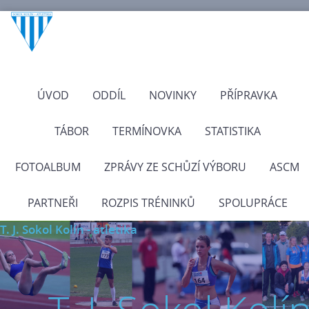
ÚVOD
ODDÍL
NOVINKY
PŘÍPRAVKA
TÁBOR
TERMÍNOVKA
STATISTIKA
FOTOALBUM
ZPRÁVY ZE SCHŮZÍ VÝBORU
ASCM
PARTNEŘI
ROZPIS TRÉNINKŮ
SPOLUPRÁCE
T. J. Sokol Kolín - atletika