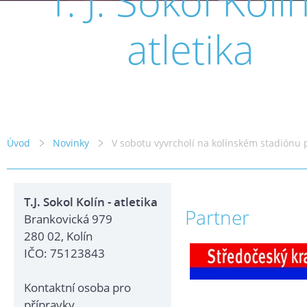
T. J. Sokol Kolín
atletika
Úvod
Novinky
V sobotu vyvrcholí na kolínském stadiónu 
T.J. Sokol Kolín - atletika
Partner
Brankovická 979
280 02, Kolín
IČO: 75123843
Kontaktní osoba pro
přípravky