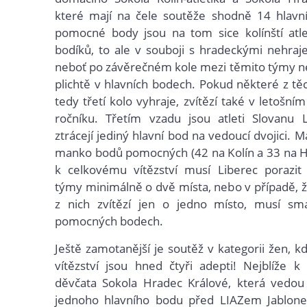
které mají na čele soutěže shodně 14 hlavn
pomocné body jsou na tom sice kolínští atle
bodíků, to ale v souboji s hradeckými nehraje
neboť po závěrečném kole mezi těmito týmy n
plichtě v hlavních bodech. Pokud některé z tě
tedy třetí kolo vyhraje, zvítězí také v letošn
ročníku. Třetím vzadu jsou atleti Slovanu L
ztrácejí jediný hlavní bod na vedoucí dvojici. M
manko bodů pomocných (42 na Kolín a 33 na H
k celkovému vítězství musí Liberec porazit
týmy minimálně o dvě místa, nebo v případě, 
z nich zvítězí jen o jedno místo, musí sma
pomocných bodech.
Ještě zamotanější je soutěž v kategorii žen, k
vítězství jsou hned čtyři adepti! Nejblíže k
děvčata Sokola Hradec Králové, která vedo
jednoho hlavního bodu před LIAZem Jablon