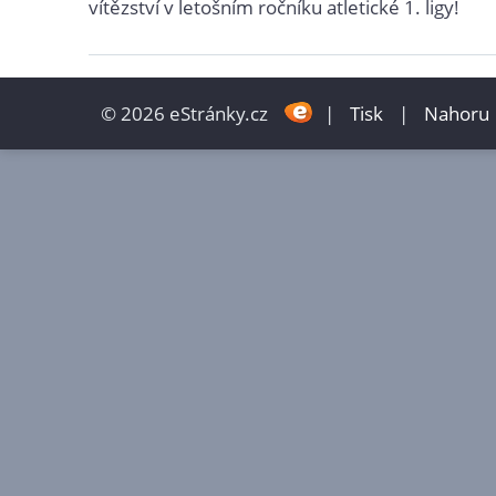
vítězství v letošním ročníku atletické 1. ligy!
© 2026 eStránky.cz
|
Tisk
|
Nahoru 