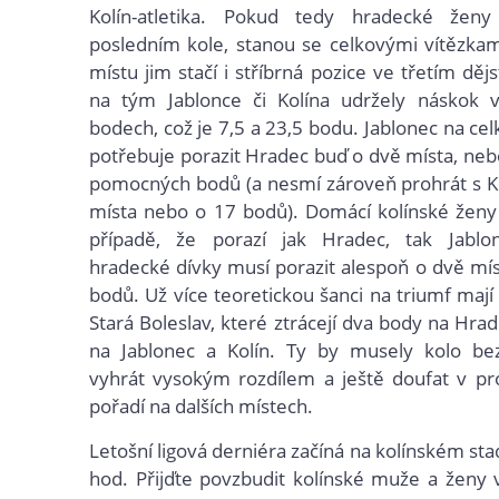
Kolín-atletika. Pokud tedy hradecké ženy
posledním kole, stanou se celkovými vítězka
místu jim stačí i stříbrná pozice ve třetím děj
na tým Jablonce či Kolína udržely náskok
bodech, což je 7,5 a 23,5 bodu. Jablonec na cel
potřebuje porazit Hradec buď o dvě místa, neb
pomocných bodů (a nesmí zároveň prohrát s K
místa nebo o 17 bodů). Domácí kolínské ženy
případě, že porazí jak Hradec, tak Jablo
hradecké dívky musí porazit alespoň o dvě mí
bodů. Už více teoretickou šanci na triumf mají
Stará Boleslav, které ztrácejí dva body na Hra
na Jablonec a Kolín. Ty by musely kolo b
vyhrát vysokým rozdílem a ještě doufat v pr
pořadí na dalších místech.
Letošní ligová derniéra začíná na kolínském st
hod. Přijďte povzbudit kolínské muže a ženy v 