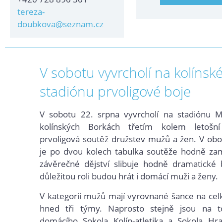
tereza-
doubkova@seznam.cz
V sobotu vyvrcholí na kolíns
stadiónu prvoligové boje
V sobotu 22. srpna vyvrcholí na stadiónu M
kolínských Borkách třetím kolem letošní
prvoligová soutěž družstev mužů a žen. V obo
je po dvou kolech tabulka soutěže hodně zam
závěrečné dějství slibuje hodně dramatické 
důležitou roli budou hrát i domácí muži a ženy.
V kategorii mužů mají vyrovnané šance na celk
hned tři týmy. Naprosto stejně jsou na 
domácího Sokola Kolín-atletika a Sokola Hra